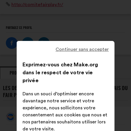
Site
http://comitefairplay.fr/
exemplaire en fair-play.
Internet
:
PARTAGEZ CE PROFIL
Continuer sans accepter
Exprimez-vous chez Make.org
dans le respect de votre vie
PROPOSITIONS
PRISES DE POSITION
privée
LES DERNIÈRES PROPOSITIONS DE LE COMITÉ FRANÇAIS DU
Dans un souci d’optimiser encore
FAIR PLAY :
davantage notre service et votre
expérience, nous sollicitons votre
consentement aux cookies que nous et
Le Comité Français Du Fair Play
Proposition
nos partenaires souhaitons utiliser lors
de
:
Contenu
Avec
de votre visite.