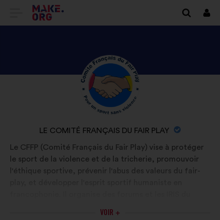
ALLER
Se
conn
À
L'ACCUEIL
DU
DÉCOUVREZ
Biographie
SITE
:
LE
MAKE.ORG
PROFIL
DE
NOM
LE COMITÉ FRANÇAIS DU FAIR PLAY
LE
DE
Le CFFP (Comité Français du Fair Play) vise à protéger
COMITÉ
L'ORGANISATION
le sport de la violence et de la tricherie, promouvoir
FRANÇAIS
:
l'éthique sportive, prévenir l'abus des valeurs du fair-
DU
play, et développer l'esprit sportif humaniste en
FAIR
francophonie. Il organise des forums et les IRIS du
sport pour récompenser les acteurs du sport (sportifs,
PLAY
VOIR +
dirigeants, arbitres, journalistes) pour leur carrière