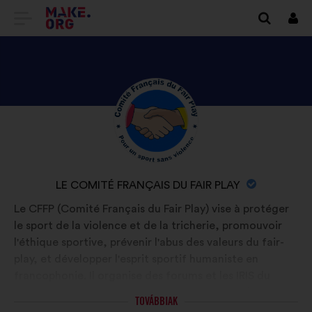
TOVÁBB
Beje
A
MAKE.ORG
FŐOLDALÁRA
NÉZZE
Önéletrajz:
MEG
LE
COMITÉ
A
LE COMITÉ FRANÇAIS DU FAIR PLAY
FRANÇAIS
SZERVEZET
Le CFFP (Comité Français du Fair Play) vise à protéger
DU
NEVE:
le sport de la violence et de la tricherie, promouvoir
FAIR
l'éthique sportive, prévenir l'abus des valeurs du fair-
PLAY
play, et développer l'esprit sportif humaniste en
PROFILJÁT
francophonie. Il organise des forums et les IRIS du
sport pour récompenser les acteurs du sport (sportifs,
TOVÁBBIAK
dirigeants, arbitres, journalistes) pour leur carrière