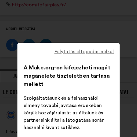
Weboldal:
http://comitefairplay.fr/
exemplaire en fair-play.
A PROFIL MEGOSZTÁSA
Folytatás elfogadás nélkül
A Make.org-on kifejezheti magát
magánélete tiszteletben tartása
JAVASLATOK
ÁLLÁSFOGLALÁSOK
mellett
LE COMITÉ FRANÇAIS DU FAIR PLAY LEGÚJABB JAVASLATAI:
Szolgáltatásunk és a felhasználói
élmény további javítása érdekében
kérjük hozzájárulását az általunk és
Le Comité Français Du Fair Play
A
partnereink által a látogatása során
javaslat
szerzője:
A
A
használni kívánt sütikhez.
Il faut dès l’école promouvoir les valeurs du sport : excellence,
javaslat
következő