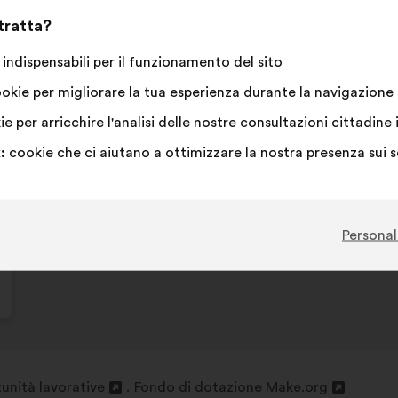
Quest
591 vot
 tratta?
propos
ha
Sono
Questa
Voto
Questa
82%
9%
indispensabili per il funzionamento del sito
raccol
d'accordo
proposta
neutrale
proposta
okie per migliorare la tua esperienza durante la navigazione s
:
è
:
è
La mia preferita
:
volte
113
Non ho un'opini
:
volte
stata
stata
Evidente
:
volte
67
Non ho capito
:
volte
e per arricchire l'analisi delle nostre consultazioni cittadi
qualificata
qualificata
Realistica
:
volte
113
Mi lascia indiffe
:
volte
:
cookie che ci aiutano a ottimizzare la nostra presenza sui 
come:
come:
Pubblicata in
Comment favoriser la pratique sporti
Personal
unità lavorative
Fondo di dotazione Make.org
Apri