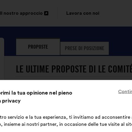
Il nostro approccio
Lavora con noi
Apri
in
un'altra
PROPOSTE
PRESE DI POSIZIONE
scheda
LE ULTIME PROPOSTE DI LE COMITÉ
Conti
imi la tua opinione nel pieno
Le Comité Français Du Fair Play
Proposta
a privacy
di:
Contenuto
Così
Il faut dès l’école promouvoir les valeurs du
della
ripartiti:
Que ces valeurs soient respectées dans le sp
stro servizio e la tua esperienza, ti invitiamo ad acconsentire
mia
 insieme ai nostri partner, in occasione delle tue visite al sit
proposta: