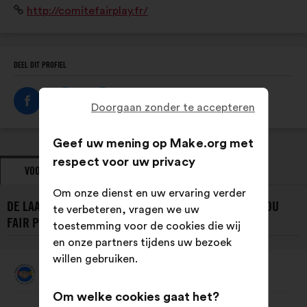
Website:
http://comitefairplay.fr/
exemplaire en fair-play.
DEEL DIT PROFIEL
Doorgaan zonder te accepteren
Geef uw mening op Make.org met
respect voor uw privacy
VOORSTELLEN
STANDPUNTEN
Om onze dienst en uw ervaring verder
DE LAATSTE VOORSTELLEN VAN LE COMITÉ FRANÇAIS DU
te verbeteren, vragen we uw
FAIR PLAY :
toestemming voor de cookies die wij
en onze partners tijdens uw bezoek
willen gebruiken.
Le Comité Français Du Fair Play
Voorstel
van:
Om welke cookies gaat het?
Inhoud
Met