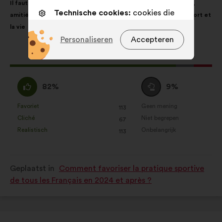
Il faut dès l’école promouvoir les valeurs du sport : excellence,
van
de
Technische cookies:
cookies die
amitié, respect. Que ces valeurs soient respectées dans le sport et
het
volgende
essentieel zijn voor de werking van
la vie
voorstel:
verdeling:
de site
Personaliseren
Accepteren
Voorkeurscookies:
cookies om uw
Dit
591 stemmen
ervaring tijdens uw bezoek aan
voorstel
onze website te verbeteren
kreeg:
Mee
Neutraal
82%
9%
Statistische cookies:
cookies om
eens
:
de analyse van onze
:
Favoriet
Geen mening
:
keer
:
keer
113
Dit
Dit
burgerraadplegingen op
Cliché
Niet begrepen
:
keer
:
keer
67
voorstel
voorstel
geaggregeerde wijze te verrijken
Realistisch
Onbelangrijk
:
keer
:
keer
113
is
is
Cookies voor sociale netwerken:
gekwalificeerd
gekwalificeerd
cookies om ons te helpen onze
als:
als:
Geplaatst in
Comment favoriser la pratique sportive
impact via sociale netwerken te
de tous les Français en 2024 et après ?
optimaliseren