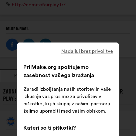
Spletišče:
http://comitefairplay.fr/
exemplaire en fair-play.
DELITE TA PROFIL
Nadaljuj brez privolitve
Pri Make.org spoštujemo
zasebnost vašega izražanja
PREDLOGI
STALIŠČA
Zaradi izboljšanja naših storitev in vaše
ZADNJI PREDLOGI OSEBE LE COMITÉ FRANÇAIS DU FAIR
izkušnje vas prosimo za privolitev v
PLAY :
piškotke, ki jih skupaj z našimi partnerji
želimo uporabiti med vašim obiskom.
Le Comité Français Du Fair Play
Predlog:
Kateri so ti piškotki?
Vsebina
Z