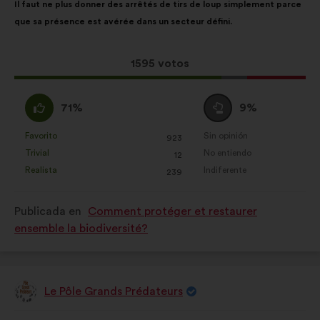
Il faut ne plus donner des arrêtés de tirs de loup simplement parce
de
el
que sa présence est avérée dans un secteur défini.
la
siguiente
propuesta:
reparto:
Esta
1595 votos
propuesta
ha
A
Neutro
71%
9%
recibido:
favor
:
:
Favorito
Sin opinión
:
veces
:
veces
923
Esta
Esta
Trivial
No entiendo
:
veces
:
veces
12
propuesta
propuesta
Realista
Indiferente
:
veces
:
veces
239
se
se
ha
ha
Publicada en
Comment protéger et restaurer
calificado
calificado
ensemble la biodiversité?
como:
como:
Le Pôle Grands Prédateurs
Propuesta
de:
Contenido
Con