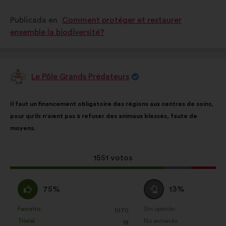
ha
ha
Publicada en
Comment protéger et restaurer
calificado
calificado
ensemble la biodiversité?
como:
como:
Le Pôle Grands Prédateurs
Propuesta
de:
Contenido
Con
Il faut un financement obligatoire des régions aux centres de soins,
de
el
pour qu'ils n'aient pas à refuser des animaux blessés, faute de
la
siguiente
moyens.
propuesta:
reparto:
Esta
1551 votos
propuesta
ha
A
Neutro
75%
13%
recibido:
favor
:
:
Favorito
Sin opinión
:
veces
:
veces
1070
Esta
Esta
Trivial
No entiendo
:
veces
:
veces
18