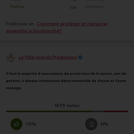
:
veces
:
veces
10
propuesta
propuesta
Realista
Indiferente
:
veces
:
veces
254
se
se
ha
ha
Publicada en
Comment protéger et restaurer
calificado
calificado
ensemble la biodiversité?
como:
como:
Le Pôle Grands Prédateurs
Propuesta
de:
Contenido
Con
Il faut la majorité d'associations de protection de la nature, non de
de
el
gestion, à chaque commission départementale de chasse et faune
la
siguiente
sauvage
propuesta:
reparto:
Esta
1579 votos
propuesta
ha
A
Neutro
70%
11%
recibido:
favor
: