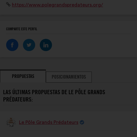
Sitio
https://www.polegrandspredateurs.org/
pour aller sur le chemin d'une cohabitation réussie
web:
entre l'Humain et la faune sauvage!
COMPARTE ESTE PERFIL
PROPUESTAS
POSICIONAMIENTOS
LAS ÚLTIMAS PROPUESTAS DE LE PÔLE GRANDS
PRÉDATEURS:
Le Pôle Grands Prédateurs
Propuesta
de:
Contenido
Con