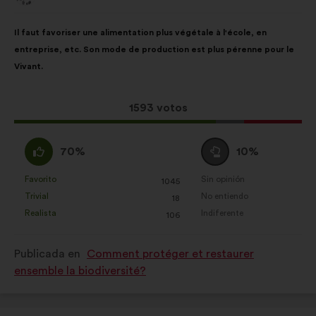
de:
Contenido
Con
Il faut favoriser une alimentation plus végétale à l'école, en
de
el
entreprise, etc. Son mode de production est plus pérenne pour le
la
siguiente
Vivant.
propuesta:
reparto:
Esta
1593 votos
propuesta
ha
A
Neutro
70%
10%
recibido:
favor
:
:
Favorito
Sin opinión
:
veces
:
veces
1045
Esta
Esta
Trivial
No entiendo
:
veces
:
veces
18
propuesta
propuesta
Realista
Indiferente
:
veces
:
veces
106
se
se
ha
ha
Publicada en
Comment protéger et restaurer
calificado
calificado
ensemble la biodiversité?
como:
como: