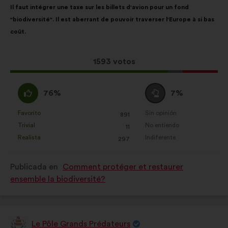
Il faut intégrer une taxe sur les billets d'avion pour un fond
de
el
"biodiversité". Il est aberrant de pouvoir traverser l'Europe à si bas
la
siguiente
coût.
propuesta:
reparto:
Esta
1593 votos
propuesta
ha
A
Neutro
76%
7%
recibido:
favor
:
:
Favorito
Sin opinión
:
veces
:
veces
891
Esta
Esta
Trivial
No entiendo
:
veces
:
veces
11
propuesta
propuesta
Realista
Indiferente
:
veces
:
veces
297
se
se
ha
ha
Publicada en
Comment protéger et restaurer
calificado
calificado
ensemble la biodiversité?
como:
como:
Le Pôle Grands Prédateurs
Propuesta