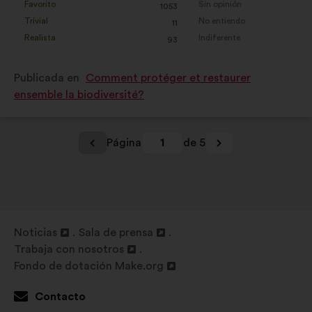
:
Favorito
Sin opinión
:
veces
:
veces
1053
Esta
Esta
Trivial
No entiendo
:
veces
:
veces
11
propuesta
propuesta
Realista
Indiferente
:
veces
:
veces
93
se
se
ha
ha
Publicada en
Comment protéger et restaurer
calificado
calificado
ensemble la biodiversité?
como:
como:
Página
1
de 5
Noticias
Sala de prensa
Abrir
Abrir
Trabaja con nosotros
en
Abrir
en
Fondo de dotación Make.org
una
en
Abrir
una
nueva
una
en
nueva
Contacto
pestaña
nueva
una
pestaña