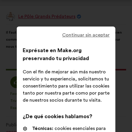
Le Pôle Grands Prédateurs
Propuesta
de:
Contenido
Con
Il faut que la biodiversité et ses milieux soient vus comme un bien
de
el
Continuar sin aceptar
commun. Aucun organisme ne pourra prendre des décisions pour
la
siguiente
nous tous !
propuesta:
reparto:
Exprésate en Make.org
preservando tu privacidad
Esta
1542 votos
propuesta
Con el fin de mejorar aún más nuestro
ha
servicio y tu experiencia, solicitamos tu
A
Neutro
80%
8%
recibido:
consentimiento para utilizar las cookies
favor
:
tanto por nuestra parte como por parte
:
Favorito
Sin opinión
:
veces
:
veces
1062
Esta
Esta
de nuestros socios durante tu visita.
Trivial
No entiendo
:
veces
:
veces
18
propuesta
propuesta
Realista
Indiferente
:
veces
:
veces
89
se
se
¿De qué cookies hablamos?
ha
ha
Publicada en
Comment protéger et restaurer
calificado
calificado
Técnicas:
cookies esenciales para