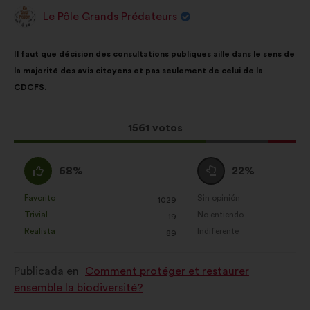
Le Pôle Grands Prédateurs
Propuesta
de:
Contenido
Con
Il faut que décision des consultations publiques aille dans le sens de
de
el
la majorité des avis citoyens et pas seulement de celui de la
la
siguiente
CDCFS.
propuesta:
reparto:
Esta
1561 votos
propuesta
ha
A
Neutro
68%
22%
recibido:
favor
:
:
Favorito
Sin opinión
:
veces
:
veces
1029
Esta
Esta
Trivial
No entiendo
:
veces
:
veces
19
propuesta
propuesta
Realista
Indiferente
:
veces
:
veces
89
se
se
ha
ha
Publicada en
Comment protéger et restaurer
calificado
calificado
ensemble la biodiversité?
como:
como: