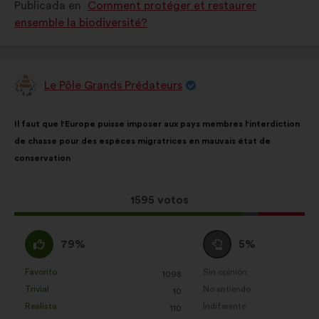
Publicada en
Comment protéger et restaurer
calificado
calificado
ensemble la biodiversité?
como:
como:
Le Pôle Grands Prédateurs
Propuesta
de:
Contenido
Con
Il faut que l'Europe puisse imposer aux pays membres l'interdiction
de
el
de chasse pour des espèces migratrices en mauvais état de
la
siguiente
conservation
propuesta:
reparto:
Esta
1595 votos
propuesta
ha
A
Neutro
79%
5%
recibido:
favor
:
:
Favorito
Sin opinión
:
veces
:
veces
1098
Esta
Esta
Trivial
No entiendo
:
veces
:
veces
10
propuesta
propuesta
Realista
Indiferente
:
veces
:
veces
110
se
se