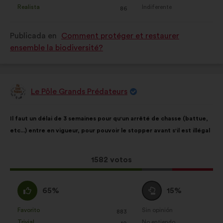
propuesta
propuesta
Realista
Indiferente
:
veces
:
veces
86
se
se
ha
ha
Publicada en
Comment protéger et restaurer
calificado
calificado
ensemble la biodiversité?
como:
como:
Le Pôle Grands Prédateurs
Propuesta
de:
Contenido
Con
Il faut un délai de 3 semaines pour qu'un arrêté de chasse (battue,
de
el
etc...) entre en vigueur, pour pouvoir le stopper avant s'il est illégal
la
siguiente
propuesta:
reparto:
Esta
1582 votos
propuesta
ha
A
Neutro
65%
15%
recibido:
favor
:
:
Favorito
Sin opinión
:
veces
:
veces
883
Esta
Esta
Trivial
No entiendo