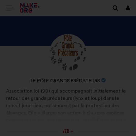
IR
Cone
A
LA
PÁGINA
DESCUBRE
Biografía:
DE
EL
INICIO
PERFIL
DE
DE
NOMBRE
LE PÔLE GRANDS PRÉDATEURS
LE
MAKE.ORG
DE
Association loi 1901 qui accompagnait initialement le
PÔLE
LA
retour des grands prédateurs (lynx et loup) dans le
GRANDS
ORGANIZACIÓN:
massif jurassien, notamment par la protection des
PRÉDATEURS
élevages. Elle a élargie son action à d'autres espèces
comme le renard, notamment en sensibilisant chacun
à l'importance d'avoir ces espèces dans nos
VER +
écosystèmes. La connaissance est la clé essentielle