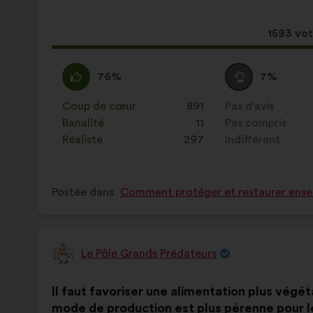
proposition
:
:
Cette
1593 vo
proposit
a
D'accord
Cette
Vote
Cette
76%
7%
récolté
:
proposition
neutre
proposition
:
a
:
a
Coup de cœur
:
fois
891
Pas d'avis
:
fois
été
été
Banalité
:
fois
11
Pas compris
:
fois
qualifiée
qualifiée
Réaliste
:
fois
297
Indifférent
:
fois
en
en
:
:
Postée dans
Comment protéger et restaurer ensem
Le Pôle Grands Prédateurs
Proposition
de
Contenu
Avec
:
Il faut favoriser une alimentation plus végéta
de
pour
mode de production est plus pérenne pour l