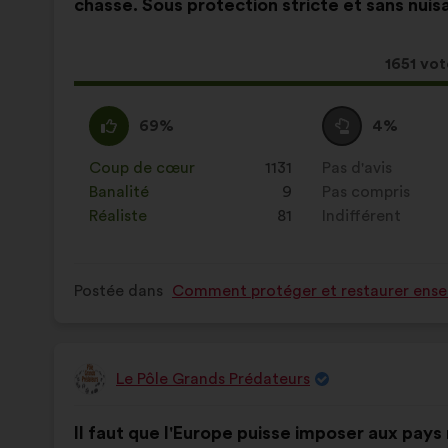
chasse. Sous protection stricte et sans nui
la
répartition
proposition
:
:
Cette
1651 vot
proposi
a
D'accord
Cette
Vote
Cette
69%
4%
récolté
:
proposition
neutre
proposition
:
a
:
a
Coup de cœur
:
fois
1131
Pas d'avis
:
fois
été
été
Banalité
:
fois
9
Pas compris
:
fois
qualifiée
qualifiée
Réaliste
:
fois
81
Indifférent
:
fois
en
en
:
:
Postée dans
Comment protéger et restaurer ensem
Le Pôle Grands Prédateurs
Proposition
de
Contenu
Avec
:
Il faut que l'Europe puisse imposer aux pays
de
pour