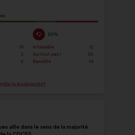
tes
ion
Pas
Cette
20%
d'accord
proposition
:
a
18
Infaisable
:
fois
12
été
2
Surtout pas !
:
fois
56
qualifiée
6
Banalité
:
fois
14
en
:
ble la biodiversité?
es aille dans le sens de la majorité
 de la CDCFS.