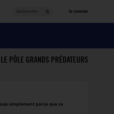
Rechercher
Pour
Se connecter
Rechercher
effectuer
une
recherche,
votre
requête
doit
être
 LE PÔLE GRANDS PRÉDATEURS
comprise
entre
3
et
140
caratères.
Saisissez
la
e loup simplement parce que sa
dans