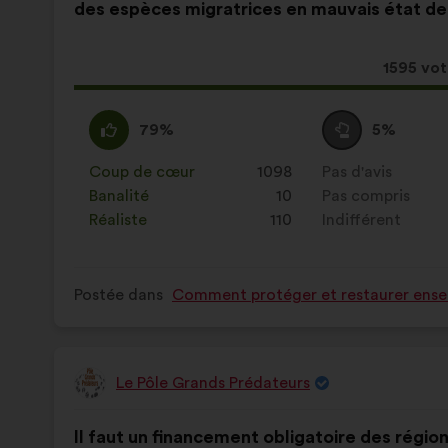
des espèces migratrices en mauvais état de
la
répartition
proposition
:
:
Cette
1595 vo
proposit
a
D'accord
Cette
Vote
Cette
79%
5%
récolté
:
proposition
neutre
proposition
:
a
:
a
Coup de cœur
:
fois
1098
Pas d'avis
:
fois
été
été
Banalité
:
fois
10
Pas compris
:
fois
qualifiée
qualifiée
Réaliste
:
fois
110
Indifférent
:
fois
en
en
:
:
Postée dans
Comment protéger et restaurer ensem
Le Pôle Grands Prédateurs
Proposition
de
Contenu
Avec
:
Il faut un financement obligatoire des région
de
pour