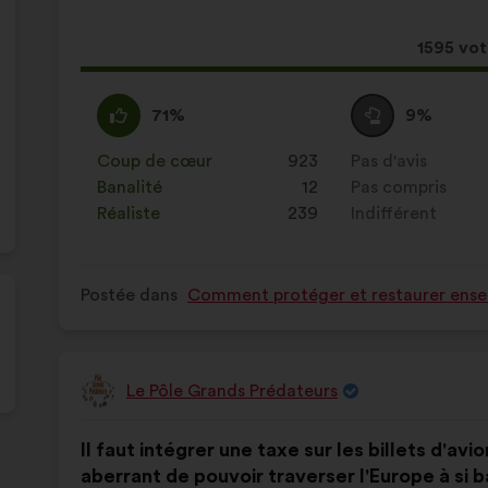
proposition
:
:
Cette
1595 vo
proposit
a
D'accord
Cette
Vote
Cette
71%
9%
récolté
:
proposition
neutre
proposition
:
a
:
a
Coup de cœur
:
fois
923
Pas d'avis
:
fois
été
été
Banalité
:
fois
12
Pas compris
:
fois
qualifiée
qualifiée
Réaliste
:
fois
239
Indifférent
:
fois
en
en
:
:
Postée dans
Comment protéger et restaurer ensem
Le Pôle Grands Prédateurs
Proposition
de
Contenu
Avec
:
Il faut intégrer une taxe sur les billets d'avi
de
pour
aberrant de pouvoir traverser l'Europe à si b
la
répartition