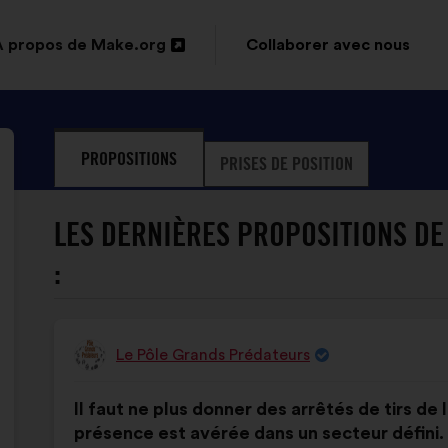
À propos de Make.org
Collaborer avec nous
Ouverture
dans
un
PROPOSITIONS
PRISES DE POSITION
nouvel
onglet
LES DERNIÈRES PROPOSITIONS DE
:
Le Pôle Grands Prédateurs
Proposition
de
Contenu
Avec
:
Il faut ne plus donner des arrêtés de tirs d
de
pour
présence est avérée dans un secteur défini.
la
répartition