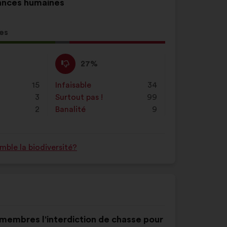
sances humaines
es
tion
Pas
Cette
27%
d'accord
proposition
:
a
15
Infaisable
:
fois
34
été
3
Surtout pas !
:
fois
99
qualifiée
2
Banalité
:
fois
9
en
:
ble la biodiversité?
 membres l'interdiction de chasse pour