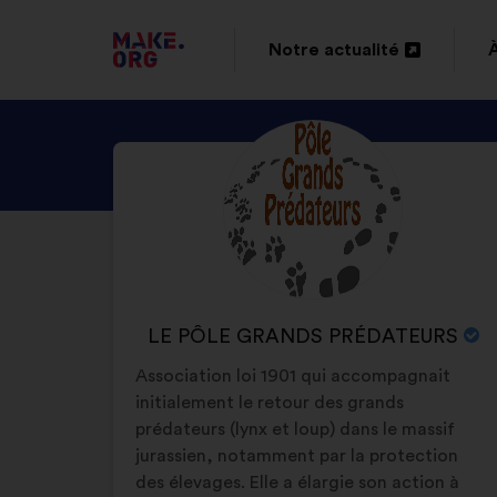
ALLER
Notre actualité
Ouverture
À
dans
L'ACCUEIL
DÉCOUVREZ
Biographie
un
DU
:
LE
nouvel
SITE
PROFIL
onglet
DE
MAKE.ORG
LE
PÔLE
NOM
LE PÔLE GRANDS PRÉDATEURS
GRANDS
DE
Association loi 1901 qui accompagnait
PRÉDATEURS
L'ORGANISATION
initialement le retour des grands
:
prédateurs (lynx et loup) dans le massif
jurassien, notamment par la protection
des élevages. Elle a élargie son action à