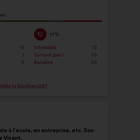
tes
ion
Pas
Cette
17%
d'accord
proposition
:
a
18
Infaisable
:
fois
13
été
1
Surtout pas !
:
fois
39
qualifiée
9
Banalité
:
fois
20
en
:
ble la biodiversité?
le à l'école, en entreprise, etc. Son
e Vivant.