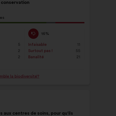
 conservation
tes
ion
Pas
Cette
16%
d'accord
proposition
:
a
5
Infaisable
:
fois
11
été
2
Surtout pas !
:
fois
55
qualifiée
2
Banalité
:
fois
21
en
:
ble la biodiversité?
s aux centres de soins, pour qu'ils