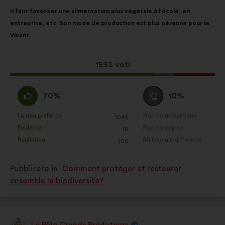
Contenuto
Così
Il faut favoriser une alimentation plus végétale à l'école, en
della
ripartiti:
entreprise, etc. Son mode de production est plus pérenne pour le
mia
Vivant.
proposta:
Questa
1593 voti
proposta
ha
Sono
Voto
70%
10%
raccolto:
d'accordo
neutrale
:
:
La mia preferita
Non ho un'opinione
:
volte
:
volte
1045
Questa
Questa
Evidente
Non ho capito
:
volte
:
volte
18
proposta
proposta
Realistica
Mi lascia indifferente
:
volte
:
volte
106
è
è
stata
stata
Pubblicata in
Comment protéger et restaurer
qualificata
qualificata
ensemble la biodiversité?
come:
come:
Le Pôle Grands Prédateurs