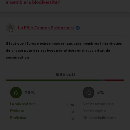
ensemble la biodiversité?
come:
come:
Le Pôle Grands Prédateurs
Proposta
di:
Contenuto
Così
Il faut que l'Europe puisse imposer aux pays membres l'interdiction
della
ripartiti:
de chasse pour des espèces migratrices en mauvais état de
mia
conservation
proposta:
Questa
1595 voti
proposta
ha
Sono
Voto
79%
5%
raccolto:
d'accordo
neutrale
:
:
La mia preferita
Non ho un'opinione
:
volte
:
volte
1098
Questa
Questa
Evidente
Non ho capito
:
volte
:
volte
10
proposta
proposta
Realistica
Mi lascia indifferente
:
volte
:
volte
110
è
è
stata
stata