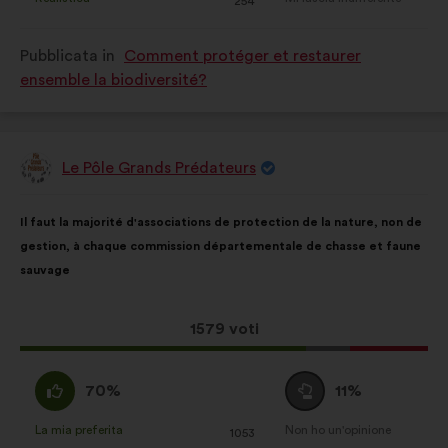
:
volte
:
volte
254
è
è
stata
stata
Pubblicata in
Comment protéger et restaurer
qualificata
qualificata
ensemble la biodiversité?
come:
come:
Le Pôle Grands Prédateurs
Proposta
di:
Contenuto
Così
Il faut la majorité d'associations de protection de la nature, non de
della
ripartiti:
gestion, à chaque commission départementale de chasse et faune
mia
sauvage
proposta:
Questa
1579 voti
proposta
ha
Sono
Voto
70%
11%
raccolto:
d'accordo
neutrale
:
:
La mia preferita
Non ho un'opinione
:
volte
:
volte
1053
Questa
Questa