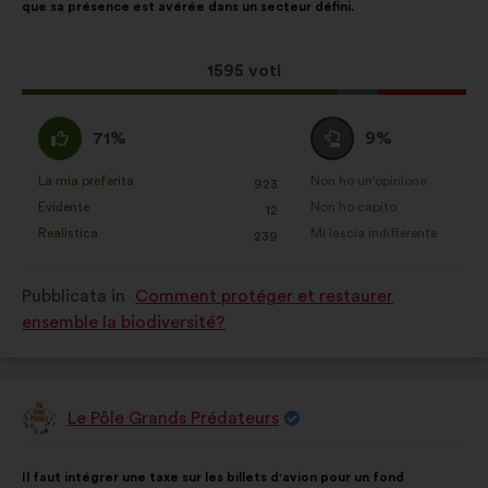
que sa présence est avérée dans un secteur défini.
mia
proposta:
Questa
1595 voti
proposta
ha
Sono
Voto
71%
9%
raccolto:
d'accordo
neutrale
:
:
La mia preferita
Non ho un'opinione
:
volte
:
volte
923
Questa
Questa
Evidente
Non ho capito
:
volte
:
volte
12
proposta
proposta
Realistica
Mi lascia indifferente
:
volte
:
volte
239
è
è
stata
stata
Pubblicata in
Comment protéger et restaurer
qualificata
qualificata
ensemble la biodiversité?
come:
come:
Le Pôle Grands Prédateurs
Proposta
di:
Contenuto
Così
Il faut intégrer une taxe sur les billets d'avion pour un fond
della
ripartiti: