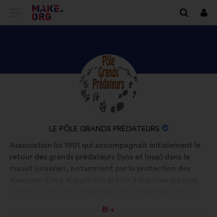
VAI
Conn
ALLA
HOME
PAGE
SCOPRI
Biografia:
DI
IL
MAKE.ORG
PROFILO
DI
NOME
LE PÔLE GRANDS PRÉDATEURS
LE
DELL'ORGANIZZAZIONE:
Association loi 1901 qui accompagnait initialement le
PÔLE
retour des grands prédateurs (lynx et loup) dans le
GRANDS
massif jurassien, notamment par la protection des
PRÉDATEURS
élevages. Elle a élargie son action à d'autres espèces
comme le renard, notamment en sensibilisant chacun
à l'importance d'avoir ces espèces dans nos
DI +
écosystèmes. La connaissance est la clé essentielle