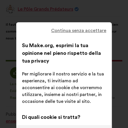
Le Pôle Grands Prédateurs
Proposta
di:
Contenuto
Così
Il faut que la biodiversité et ses milieux soient vus comme un bien
della
ripartiti:
Continua senza accettare
commun. Aucun organisme ne pourra prendre des décisions pour
mia
nous tous !
proposta:
Su Make.org, esprimi la tua
opinione nel pieno rispetto della
Questa
1542 voti
tua privacy
proposta
ha
Sono
Voto
80%
8%
Per migliorare il nostro servizio e la tua
raccolto:
d'accordo
neutrale
esperienza, ti invitiamo ad
:
:
La mia preferita
Non ho un'opinione
:
volte
:
volte
1062
acconsentire ai cookie che vorremmo
Questa
Questa
Evidente
Non ho capito
:
volte
:
volte
18
utilizzare, insieme ai nostri partner, in
proposta
proposta
Realistica
Mi lascia indifferente
:
volte
:
volte
89
occasione delle tue visite al sito.
è
è
stata
stata
Pubblicata in
Comment protéger et restaurer
qualificata
qualificata
Di quali cookie si tratta?
ensemble la biodiversité?
come:
come: