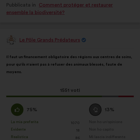
Pubblicata in
Comment protéger et restaurer
qualificata
qualificata
ensemble la biodiversité?
come:
come:
Le Pôle Grands Prédateurs
Proposta
di:
Contenuto
Così
Il faut un financement obligatoire des régions aux centres de soins,
della
ripartiti:
pour qu'ils n'aient pas à refuser des animaux blessés, faute de
mia
moyens.
proposta:
Questa
1551 voti
proposta
ha
Sono
Voto
75%
13%
raccolto:
d'accordo
neutrale
:
:
La mia preferita
Non ho un'opinione
:
volte
:
volte
1070
Questa
Questa
Evidente
Non ho capito
:
volte
:
volte
18
proposta
proposta
Realistica
Mi lascia indifferente
:
volte
:
volte
86