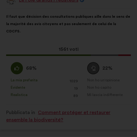
Proposta
di:
Contenuto
Così
Il faut que décision des consultations publiques aille dans le sens de
della
ripartiti:
la majorité des avis citoyens et pas seulement de celui de la
mia
CDCFS.
proposta:
Questa
1561 voti
proposta
ha
Sono
Voto
68%
22%
raccolto:
d'accordo
neutrale
:
:
La mia preferita
Non ho un'opinione
:
volte
:
volte
1029
Questa
Questa
Evidente
Non ho capito
:
volte
:
volte
19
proposta
proposta
Realistica
Mi lascia indifferente
:
volte
:
volte
89
è
è
stata
stata
Pubblicata in
Comment protéger et restaurer
qualificata
qualificata
ensemble la biodiversité?
come:
come: