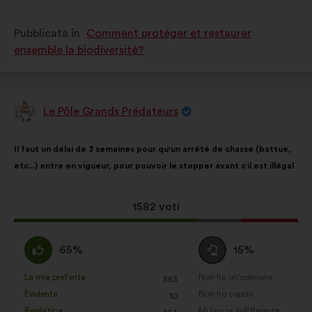
è
è
stata
stata
Pubblicata in
Comment protéger et restaurer
qualificata
qualificata
ensemble la biodiversité?
come:
come:
Le Pôle Grands Prédateurs
Proposta
di:
Contenuto
Così
Il faut un délai de 3 semaines pour qu'un arrêté de chasse (battue,
della
ripartiti:
etc...) entre en vigueur, pour pouvoir le stopper avant s'il est illégal
mia
proposta:
Questa
1582 voti
proposta
ha
Sono
Voto
65%
15%
raccolto:
d'accordo
neutrale
:
:
La mia preferita
Non ho un'opinione
:
volte
:
volte
883
Questa
Questa
Evidente
Non ho capito
:
volte
:
volte
10
proposta
proposta
Realistica
Mi lascia indifferente