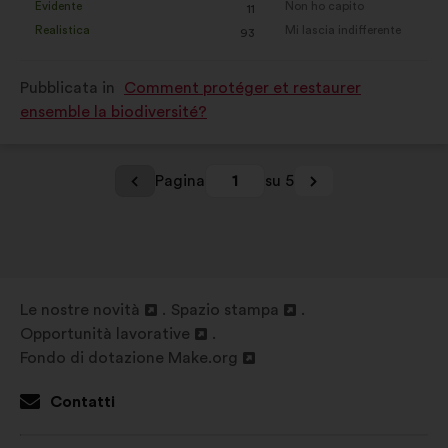
Evidente
Non ho capito
:
volte
:
volte
11
proposta
proposta
Realistica
Mi lascia indifferente
:
volte
:
volte
93
è
è
stata
stata
Pubblicata in
Comment protéger et restaurer
qualificata
qualificata
ensemble la biodiversité?
come:
come:
Pagina
1
su 5
Le nostre novità
Spazio stampa
Apri
Apri
Opportunità lavorative
in
Apri
in
Fondo di dotazione Make.org
un'altra
in
Apri
un'altra
scheda
un'altra
in
scheda
Contatti
scheda
un'altra
scheda