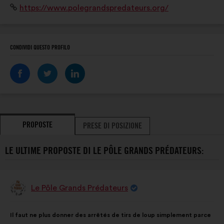
Sito
https://www.polegrandspredateurs.org/
pour aller sur le chemin d'une cohabitation réussie
Internet:
entre l'Humain et la faune sauvage!
CONDIVIDI QUESTO PROFILO
PROPOSTE
PRESE DI POSIZIONE
LE ULTIME PROPOSTE DI LE PÔLE GRANDS PRÉDATEURS:
Le Pôle Grands Prédateurs
Proposta
di:
Contenuto
Così
Il faut ne plus donner des arrêtés de tirs de loup simplement parce
della
ripartiti: