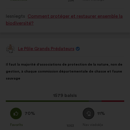
s)
:
reize(-
s)
:
reize(-
254
tika
tika
s)
s)
kvalificēts
kvalificēts
Iesniegts
Comment protéger et restaurer ensemble la
kā:
kā:
biodiversité?
Le Pôle Grands Prédateurs
Priekšlikumu
iesniedza:
Priekšlikuma
Sadalījums
Il faut la majorité d'associations de protection de la nature, non de
saturs:
ir
gestion, à chaque commission départementale de chasse et faune
šāds:
sauvage
Šis
1579 balsis
priekšlikums
saņēma:
Piekrītu
Neitrāls
70%
11%
:
balsojums
:
Favorīts
Nav viedokļa
:
reize(-
:
reize(-
1053
Šis
Šis