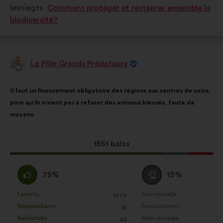
Iesniegts
Comment protéger et restaurer ensemble la
kā:
kā:
biodiversité?
Le Pôle Grands Prédateurs
Priekšlikumu
iesniedza:
Priekšlikuma
Sadalījums
Il faut un financement obligatoire des régions aux centres de soins,
saturs:
ir
pour qu'ils n'aient pas à refuser des animaux blessés, faute de
šāds:
moyens.
Šis
1551 balss
priekšlikums
saņēma:
Piekrītu
Neitrāls
75%
13%
:
balsojums
:
Favorīts
Nav viedokļa
:
reize(-
:
reize(-
1070
Šis
Šis
Nepieciešams
Nesaprotams
s)
:
reize(-
s)
:
reize(-
18
priekšlikums
priekšlikums
Reālistisks
Man vienalga
s)
:
reize(-
s)
:
reize(-
86