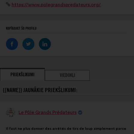
Interneta
https://www.polegrandspredateurs.org/
pour aller sur le chemin d'une cohabitation réussie
vietne:
entre l'Humain et la faune sauvage!
KOPĪGOJIET ŠO PROFILU
PRIEKŠLIKUMI
VIEDOKĻI
{{NAME}} JAUNĀKIE PRIEKŠLIKUMI:
Le Pôle Grands Prédateurs
Priekšlikumu
iesniedza:
Priekšlikuma
Sadalījums
Il faut ne plus donner des arrêtés de tirs de loup simplement parce
saturs:
ir