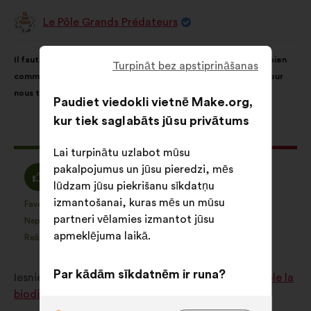
Le Pôle Grands Prédateurs
Priekšlikumu
iesniedza:
Priekšlikuma
Sadalījums
Il faut que la biodiversité et ses milieux soient vus comme un bien
saturs:
ir
Turpināt bez apstiprināšanas
commun. Aucun organisme ne pourra prendre des décisions pour
šāds:
nous tous !
Paudiet viedokli vietnē Make.org,
kur tiek saglabāts jūsu privātums
Šis
1542 balsis
priekšlikums
Lai turpinātu uzlabot mūsu
saņēma:
pakalpojumus un jūsu pieredzi, mēs
Piekrītu
Neitrāls
80%
8%
lūdzam jūsu piekrišanu sīkdatņu
:
balsojums
izmantošanai, kuras mēs un mūsu
:
Favorīts
Nav viedokļa
:
reize(-
:
reize(-
1062
Šis
Šis
partneri vēlamies izmantot jūsu
Nepieciešams
Nesaprotams
s)
:
reize(-
s)
:
reize(-
18
priekšlikums
priekšlikums
apmeklējuma laikā.
Reālistisks
Man vienalga
s)
:
reize(-
s)
:
reize(-
89
tika
tika
s)
s)
kvalificēts
kvalificēts
Par kādām sīkdatnēm ir runa?
Iesniegts
Comment protéger et restaurer ensemble la
kā:
kā:
biodiversité?
Ar tehnoloģijām saistītās: