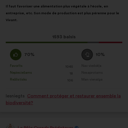
Priekšlikuma
Sadalījums
Il faut favoriser une alimentation plus végétale à l'école, en
saturs:
ir
entreprise, etc. Son mode de production est plus pérenne pour le
šāds:
Vivant.
Šis
1593 balsis
priekšlikums
saņēma:
Piekrītu
Neitrāls
70%
10%
:
balsojums
:
Favorīts
Nav viedokļa
:
reize(-
:
reize(-
1045
Šis
Šis
Nepieciešams
Nesaprotams
s)
:
reize(-
s)
:
reize(-
18
priekšlikums
priekšlikums
Reālistisks
Man vienalga
s)
:
reize(-
s)
:
reize(-
106
tika
tika
s)
s)
kvalificēts
kvalificēts
Iesniegts
Comment protéger et restaurer ensemble la
kā:
kā:
biodiversité?
Le Pôle Grands Prédateurs