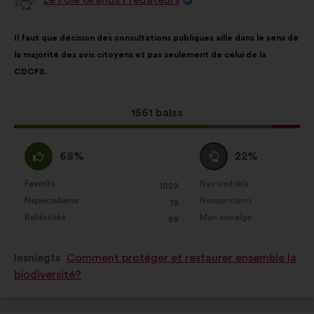
Priekšlikumu
iesniedza:
Priekšlikuma
Sadalījums
Il faut que décision des consultations publiques aille dans le sens de
saturs:
ir
la majorité des avis citoyens et pas seulement de celui de la
šāds:
CDCFS.
Šis
1561 balss
priekšlikums
saņēma:
Piekrītu
Neitrāls
68%
22%
:
balsojums
:
Favorīts
Nav viedokļa
:
reize(-
:
reize(-
1029
Šis
Šis
Nepieciešams
Nesaprotams
s)
:
reize(-
s)
:
reize(-
19
priekšlikums
priekšlikums
Reālistisks
Man vienalga
s)
:
reize(-
s)
:
reize(-
89
tika
tika
s)
s)
kvalificēts
kvalificēts
Iesniegts
Comment protéger et restaurer ensemble la
kā:
kā:
biodiversité?