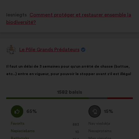
tika
tika
s)
s)
kvalificēts
kvalificēts
Iesniegts
Comment protéger et restaurer ensemble la
kā:
kā:
biodiversité?
Le Pôle Grands Prédateurs
Priekšlikumu
iesniedza:
Priekšlikuma
Sadalījums
Il faut un délai de 3 semaines pour qu'un arrêté de chasse (battue,
saturs:
ir
etc...) entre en vigueur, pour pouvoir le stopper avant s'il est illégal
šāds:
Šis
1582 balsis
priekšlikums
saņēma:
Piekrītu
Neitrāls
65%
15%
:
balsojums
:
Favorīts
Nav viedokļa
:
reize(-
:
reize(-
883
Šis
Šis
Nepieciešams
Nesaprotams
s)
:
reize(-
s)
:
reize(-
10
priekšlikums
priekšlikums
Reālistisks
Man vienalga