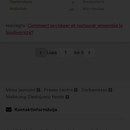
Nepieciešams
Nesaprotams
s)
:
reize(-
s)
:
reize(-
11
priekšlikums
priekšlikums
Reālistisks
Man vienalga
s)
:
reize(-
s)
:
reize(-
93
tika
tika
s)
s)
kvalificēts
kvalificēts
Iesniegts
Comment protéger et restaurer ensemble la
kā:
kā:
biodiversité?
Lapa
1
no 5
Mūsu jaunumi
Preses centrs
Darbavietas
Atvērt
Atvērt
Atvērt
Make.org Ziedojumu fonds
jaunā
Atvērt
jaunā
jaunā
cilnē
jaunā
cilnē
cilnē
Kontaktinformācija
cilnē