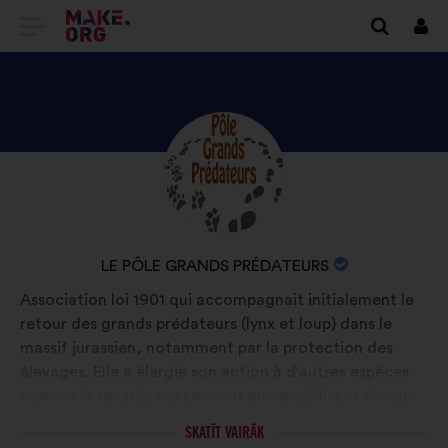
DOTIES
Piet
UZ
VIETNES
MAKE.ORG
APSKATIET
Biogrāfija:
SĀKUMLAPU
LE
PÔLE
GRANDS
ORGANIZĀCIJAS
LE PÔLE GRANDS PRÉDATEURS
PRÉDATEURS
NOSAUKUMS:
Association loi 1901 qui accompagnait initialement le
PROFILU
retour des grands prédateurs (lynx et loup) dans le
massif jurassien, notamment par la protection des
élevages. Elle a élargie son action à d'autres espèces
comme le renard, notamment en sensibilisant chacun
à l'importance d'avoir ces espèces dans nos
SKATĪT VAIRĀK
écosystèmes. La connaissance est la clé essentielle