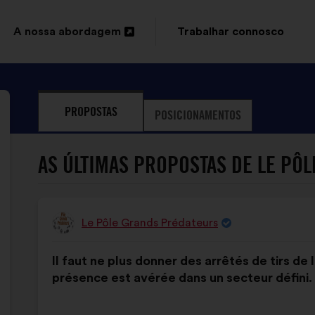
A nossa abordagem
Trabalhar connosco
Abertura
num
novo
PROPOSTAS
POSICIONAMENTOS
separador
AS ÚLTIMAS PROPOSTAS DE LE PÔ
Le Pôle Grands Prédateurs
Proposta
por:
Conteúdo
A
Il faut ne plus donner des arrêtés de tirs d
da
repartição
présence est avérée dans un secteur défini.
proposta:
é
a