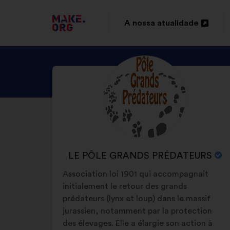
IR
A nossa atualidade
Abertura
PARA
num
A
DESCUBRA
Biografia:
novo
PÁGINA
O
separador
INICIAL
PERFIL
DE
DO
LE
SÍTIO
PÔLE
NOME
LE PÔLE GRANDS PRÉDATEURS
INTERNET
GRANDS
DA
Association loi 1901 qui accompagnait
PRÉDATEURS
MAKE.ORG
ORGANIZAÇÃO
initialement le retour des grands
:
prédateurs (lynx et loup) dans le massif
jurassien, notamment par la protection
des élevages. Elle a élargie son action à