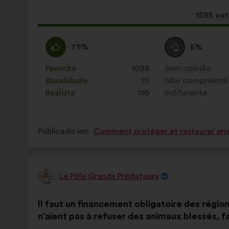
a
seguinte:
Esta
1595 vo
propost
recebeu
Concordo
Esta
Voto
Esta
79%
5%
:
proposta
neutro
proposta
foi
:
foi
Favorita
:
vezes
1098
Sem opinião
:
vezes
qualificada
qualificada
Banalidade
:
vezes
10
Não compreendi
:
vezes
em:
em:
Realista
:
vezes
110
Indiferente
:
vezes
Publicado em
Comment protéger et restaurer ense
Le Pôle Grands Prédateurs
Proposta
por:
Conteúdo
A
Il faut un financement obligatoire des région
da
repartição
n'aient pas à refuser des animaux blessés, 
proposta:
é