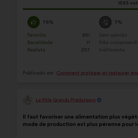
seguinte:
Esta
1593 vo
propost
recebeu
Concordo
Esta
Voto
Esta
76%
7%
:
proposta
neutro
proposta
foi
:
foi
Favorita
:
vezes
891
Sem opinião
:
vezes
qualificada
qualificada
Banalidade
:
vezes
11
Não compreendi
:
vezes
em:
em:
Realista
:
vezes
297
Indiferente
:
vezes
Publicado em
Comment protéger et restaurer ense
Le Pôle Grands Prédateurs
Proposta
por:
Conteúdo
A
Il faut favoriser une alimentation plus végéta
da
repartição
mode de production est plus pérenne pour l
proposta:
é
a