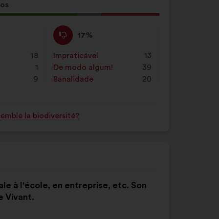
tos
a
:
Não
Esta
17%
concordo
proposta
:
foi
18
Impraticável
:
vezes
13
qualificada
1
De modo algum!
:
vezes
39
em:
9
Banalidade
:
vezes
20
mble la biodiversité?
le à l'école, en entreprise, etc. Son
e Vivant.