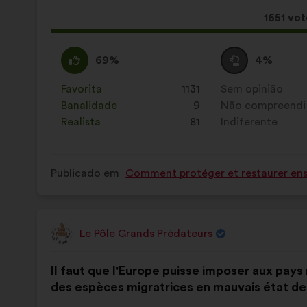
a
seguinte:
Esta
1651 vot
propost
recebeu
Concordo
Esta
Voto
Esta
69%
4%
:
proposta
neutro
proposta
foi
:
foi
Favorita
:
vezes
1131
Sem opinião
:
vezes
qualificada
qualificada
Banalidade
:
vezes
9
Não compreendi
:
vezes
em:
em:
Realista
:
vezes
81
Indiferente
:
vezes
Publicado em
Comment protéger et restaurer ense
Le Pôle Grands Prédateurs
Proposta
por:
Conteúdo
A
Il faut que l'Europe puisse imposer aux pays
da
repartição
des espèces migratrices en mauvais état de
proposta:
é