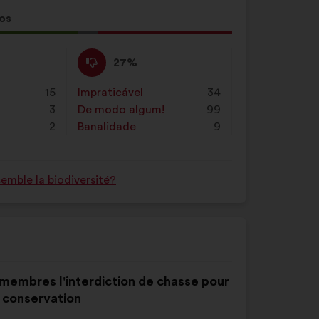
os
a
:
Não
Esta
27%
concordo
proposta
:
foi
15
Impraticável
:
vezes
34
qualificada
3
De modo algum!
:
vezes
99
em:
2
Banalidade
:
vezes
9
mble la biodiversité?
 membres l'interdiction de chasse pour
 conservation