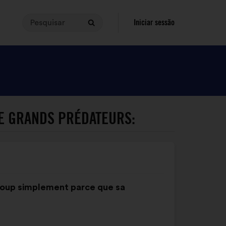
Pesquisar
Para
Iniciar sessão
Pesquisar
efetuar
uma
pesquisa,
a
sua
consulta
deve
LE GRANDS PRÉDATEURS:
ter
entre
3
e
140
caracteres.
e loup simplement parce que sa
Insira-
a
no