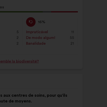
tos
a
:
Não
Esta
16%
concordo
proposta
:
foi
5
Impraticável
:
vezes
11
qualificada
2
De modo algum!
:
vezes
55
em:
2
Banalidade
:
vezes
21
mble la biodiversité?
s aux centres de soins, pour qu'ils
faute de moyens.