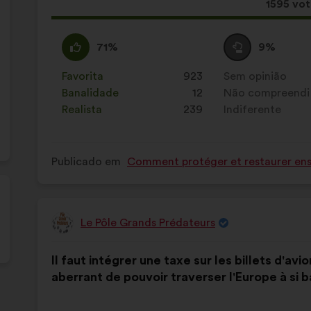
seguinte:
Esta
1595 vo
propost
recebeu
Concordo
Esta
Voto
Esta
71%
9%
:
proposta
neutro
proposta
foi
:
foi
Favorita
:
vezes
923
Sem opinião
:
vezes
qualificada
qualificada
Banalidade
:
vezes
12
Não compreendi
:
vezes
em:
em:
Realista
:
vezes
239
Indiferente
:
vezes
Publicado em
Comment protéger et restaurer ense
Le Pôle Grands Prédateurs
Proposta
por:
Conteúdo
A
Il faut intégrer une taxe sur les billets d'avi
da
repartição
aberrant de pouvoir traverser l'Europe à si b
proposta:
é
a