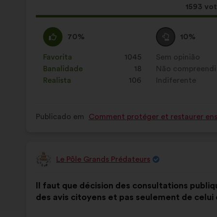
seguinte:
Esta
1593 vo
propost
recebeu
Concordo
Esta
Voto
Esta
70%
10%
:
proposta
neutro
proposta
foi
:
foi
Favorita
:
vezes
1045
Sem opinião
:
vezes
qualificada
qualificada
Banalidade
:
vezes
18
Não compreendi
:
vezes
em:
em:
Realista
:
vezes
106
Indiferente
:
vezes
Publicado em
Comment protéger et restaurer ense
Le Pôle Grands Prédateurs
Proposta
por:
Conteúdo
A
Il faut que décision des consultations publiqu
da
repartição
des avis citoyens et pas seulement de celui
proposta:
é
a