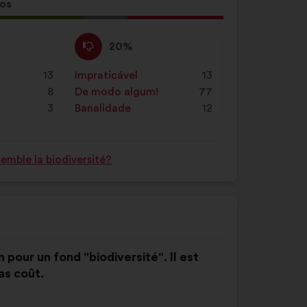
campo
tos
de
a
pesquisa
:
Não
Esta
20%
e
concordo
proposta
de
:
foi
13
Impraticável
:
vezes
13
seguida
qualificada
8
De modo algum!
:
vezes
77
clique
em:
3
Banalidade
:
vezes
12
no
botão
"Pesquisar”
mble la biodiversité?
on pour un fond "biodiversité". Il est
as coût.