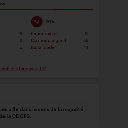
tos
a
:
Não
Esta
20%
concordo
proposta
:
foi
18
Impraticável
:
vezes
12
qualificada
2
De modo algum!
:
vezes
56
em:
6
Banalidade
:
vezes
14
mble la biodiversité?
es aille dans le sens de la majorité
 de la CDCFS.