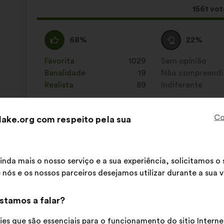
seguinte:
Esta
1561 vot
propost
recebeu
Concordo
Esta
Voto
Esta
68%
22%
:
proposta
neutro
proposta
foi
:
foi
Favorita
:
vezes
1029
Sem opinião
:
vezes
qualificada
qualificada
Banalidade
:
vezes
19
Não compreendi
:
vezes
em:
em:
Realista
:
vezes
89
Indiferente
:
vezes
Co
ake.org com respeito pela sua
Publicado em
Comment protéger et restaurer ense
inda mais o nosso serviço e a sua experiência, solicitamos 
Le Pôle Grands Prédateurs
Proposta
 nós e os nossos parceiros desejamos utilizar durante a sua vi
por:
Conteúdo
A
Il faut que la biodiversité et ses milieux 
da
repartição
stamos a falar?
organisme ne pourra prendre des décisions p
proposta:
é
es que são essenciais para o funcionamento do sitio Interne
a