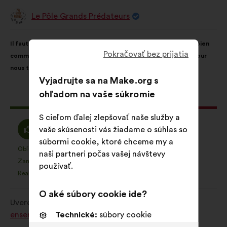
Le Pôle Grands Prédateurs
Návrh:
Obsah
S
Il faut que la biodiversité et ses milieux soient vus comme un bien
návrhu:
rozdelením:
Pokračovať bez prijatia
commun. Aucun organisme ne pourra prendre des décisions pour
nous tous !
Vyjadrujte sa na Make.org s
ohľadom na vaše súkromie
Tento
1542 hlasov
návrh
S cieľom ďalej zlepšovať naše služby a
bol
Súhlasím
Neutrálny
80%
8%
vaše skúsenosti vás žiadame o súhlas so
prijatý:
:
hlas
súbormi cookie, ktoré chceme my a
:
Obľúbená položka
Žiadne stanovisko
:
krát
:
krát
1062
naši partneri počas vašej návštevy
Tento
Tento
Zanedbateľné
Nezahŕňa
:
krát
:
krát
18
používať.
návrh
návrh
Realistické
Ľahostajný
:
krát
:
krát
89
bol
bol
kvalifikovaný:
kvalifikovaný:
O aké súbory cookie ide?
Uverejnené na
Comment protéger et restaurer
ensemble la biodiversité?
Technické:
súbory cookie