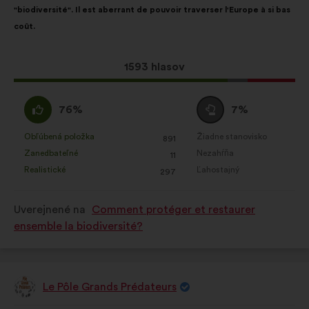
"biodiversité". Il est aberrant de pouvoir traverser l'Europe à si bas
coût.
Tento
1593 hlasov
návrh
bol
Súhlasím
Neutrálny
76%
7%
prijatý:
:
hlas
:
Obľúbená položka
Žiadne stanovisko
:
krát
:
krát
891
Tento
Tento
Zanedbateľné
Nezahŕňa
:
krát
:
krát
11
návrh
návrh
Realistické
Ľahostajný
:
krát
:
krát
297
bol
bol
kvalifikovaný:
kvalifikovaný:
Uverejnené na
Comment protéger et restaurer
ensemble la biodiversité?
Le Pôle Grands Prédateurs
Návrh: