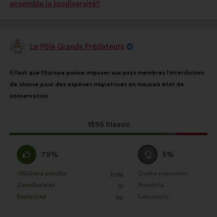
ensemble la biodiversité?
Le Pôle Grands Prédateurs
Návrh:
Obsah
S
Il faut que l'Europe puisse imposer aux pays membres l'interdiction
návrhu:
rozdelením:
de chasse pour des espèces migratrices en mauvais état de
conservation
Tento
1595 hlasov
návrh
bol
Súhlasím
Neutrálny
79%
5%
prijatý:
:
hlas
:
Obľúbená položka
Žiadne stanovisko
:
krát
:
krát
1098
Tento
Tento
Zanedbateľné
Nezahŕňa
:
krát
:
krát
10
návrh
návrh
Realistické
Ľahostajný
:
krát
:
krát
110
bol
bol
kvalifikovaný:
kvalifikovaný: