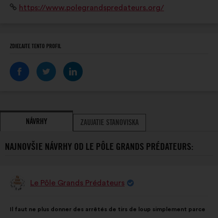
Internetová
https://www.polegrandspredateurs.org/
pour aller sur le chemin d'une cohabitation réussie
stránka:
entre l'Humain et la faune sauvage!
ZDIEĽAJTE TENTO PROFIL
NÁVRHY
ZAUJATIE STANOVISKA
NAJNOVŠIE NÁVRHY OD LE PÔLE GRANDS PRÉDATEURS:
Le Pôle Grands Prédateurs
Návrh:
Obsah
S
Il faut ne plus donner des arrêtés de tirs de loup simplement parce
návrhu:
rozdelením: