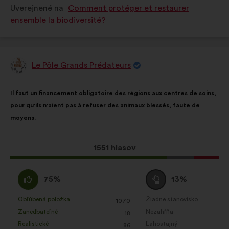
Uverejnené na
Comment protéger et restaurer
ensemble la biodiversité?
Le Pôle Grands Prédateurs
Návrh:
Obsah
S
Il faut un financement obligatoire des régions aux centres de soins,
návrhu:
rozdelením:
pour qu'ils n'aient pas à refuser des animaux blessés, faute de
moyens.
Tento
1551 hlasov
návrh
bol
Súhlasím
Neutrálny
75%
13%
prijatý:
:
hlas
:
Obľúbená položka
Žiadne stanovisko
:
krát
:
krát
1070
Tento
Tento
Zanedbateľné
Nezahŕňa
:
krát
:
krát
18
návrh
návrh
Realistické
Ľahostajný
:
krát
:
krát
86