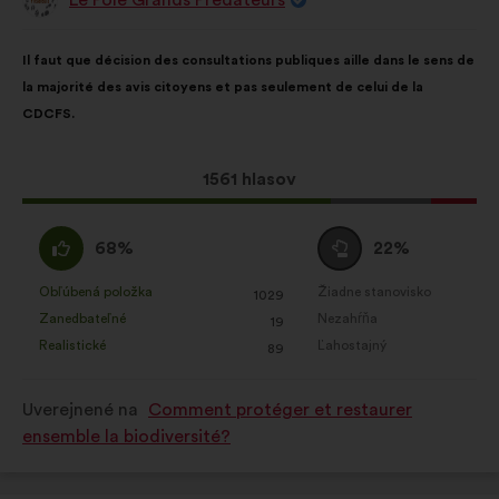
Návrh:
Obsah
S
Il faut que décision des consultations publiques aille dans le sens de
návrhu:
rozdelením:
la majorité des avis citoyens et pas seulement de celui de la
CDCFS.
Tento
1561 hlasov
návrh
bol
Súhlasím
Neutrálny
68%
22%
prijatý:
:
hlas
:
Obľúbená položka
Žiadne stanovisko
:
krát
:
krát
1029
Tento
Tento
Zanedbateľné
Nezahŕňa
:
krát
:
krát
19
návrh
návrh
Realistické
Ľahostajný
:
krát
:
krát
89
bol
bol
kvalifikovaný:
kvalifikovaný:
Uverejnené na
Comment protéger et restaurer
ensemble la biodiversité?