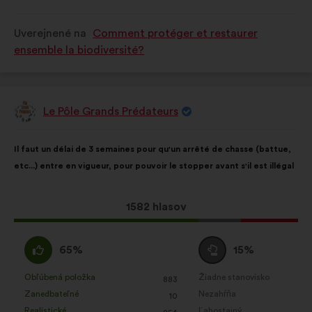
bol
bol
kvalifikovaný:
kvalifikovaný:
Uverejnené na
Comment protéger et restaurer
ensemble la biodiversité?
Le Pôle Grands Prédateurs
Návrh:
Obsah
S
Il faut un délai de 3 semaines pour qu'un arrêté de chasse (battue,
návrhu:
rozdelením:
etc...) entre en vigueur, pour pouvoir le stopper avant s'il est illégal
Tento
1582 hlasov
návrh
bol
Súhlasím
Neutrálny
65%
15%
prijatý:
:
hlas
:
Obľúbená položka
Žiadne stanovisko
:
krát
:
krát
883
Tento
Tento
Zanedbateľné
Nezahŕňa
:
krát
:
krát
10
návrh
návrh
Realistické
Ľahostajný