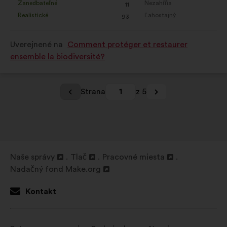
Zanedbateľné
Nezahŕňa
:
krát
:
krát
11
návrh
návrh
Realistické
Ľahostajný
:
krát
:
krát
93
bol
bol
kvalifikovaný:
kvalifikovaný:
Uverejnené na
Comment protéger et restaurer
ensemble la biodiversité?
Strana
1
z 5
Naše správy
Tlač
Pracovné miesta
Otvorenie
Otvorenie
Otvorenie
Nadačný fond Make.org
na
Otvorenie
na
na
novej
na
novej
novej
Kontakt
karte
novej
karte
karte
karte