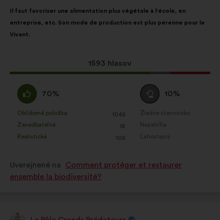
Obsah
S
Il faut favoriser une alimentation plus végétale à l'école, en
návrhu:
rozdelením:
entreprise, etc. Son mode de production est plus pérenne pour le
Vivant.
Tento
1593 hlasov
návrh
bol
Súhlasím
Neutrálny
70%
10%
prijatý:
:
hlas
:
Obľúbená položka
Žiadne stanovisko
:
krát
:
krát
1045
Tento
Tento
Zanedbateľné
Nezahŕňa
:
krát
:
krát
18
návrh
návrh
Realistické
Ľahostajný
:
krát
:
krát
106
bol
bol
kvalifikovaný:
kvalifikovaný:
Uverejnené na
Comment protéger et restaurer
ensemble la biodiversité?
Le Pôle Grands Prédateurs