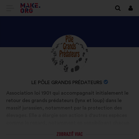
PREJSŤ
Prihl
sa
NA
DOMOVSKÚ
STRÁNKU
ZOZNÁMTE
Životopis:
MAKE.ORG
SA
S
PROFILOM
NÁZOV
LE PÔLE GRANDS PRÉDATEURS
LE
ORGANIZÁCIE:
Association loi 1901 qui accompagnait initialement le
PÔLE
retour des grands prédateurs (lynx et loup) dans le
GRANDS
massif jurassien, notamment par la protection des
PRÉDATEURS
élevages. Elle a élargie son action à d'autres espèces
comme le renard, notamment en sensibilisant chacun
à l'importance d'avoir ces espèces dans nos
ZOBRAZIŤ VIAC
écosystèmes. La connaissance est la clé essentielle