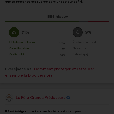
que sa présence est avérée dans un secteur défini.
Tento
1595 hlasov
návrh
bol
Súhlasím
Neutrálny
71%
9%
prijatý:
:
hlas
:
Obľúbená položka
Žiadne stanovisko
:
krát
:
krát
923
Tento
Tento
Zanedbateľné
Nezahŕňa
:
krát
:
krát
12
návrh
návrh
Realistické
Ľahostajný
:
krát
:
krát
239
bol
bol
kvalifikovaný:
kvalifikovaný:
Uverejnené na
Comment protéger et restaurer
ensemble la biodiversité?
Le Pôle Grands Prédateurs
Návrh:
Obsah
S
Il faut intégrer une taxe sur les billets d'avion pour un fond
návrhu:
rozdelením: