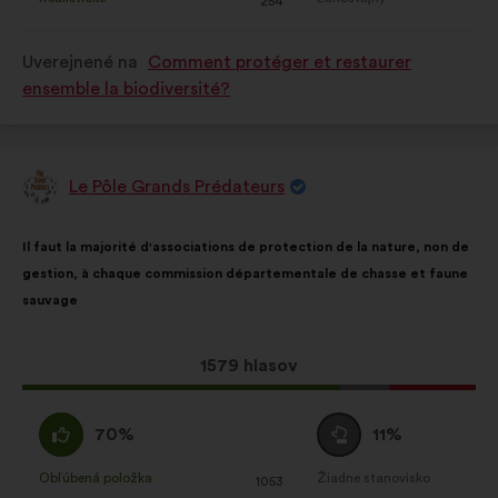
:
krát
:
krát
254
bol
bol
kvalifikovaný:
kvalifikovaný:
Uverejnené na
Comment protéger et restaurer
ensemble la biodiversité?
Le Pôle Grands Prédateurs
Návrh:
Obsah
S
Il faut la majorité d'associations de protection de la nature, non de
návrhu:
rozdelením:
gestion, à chaque commission départementale de chasse et faune
sauvage
Tento
1579 hlasov
návrh
bol
Súhlasím
Neutrálny
70%
11%
prijatý:
:
hlas
:
Obľúbená položka
Žiadne stanovisko
:
krát
:
krát
1053
Tento
Tento