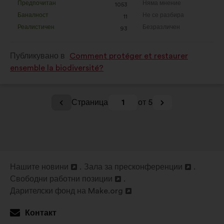
:
:
Предпочитан
Няма мнение
:
пъти
:
пъти
1053
Това
Това
Баналност
Не се разбира
:
пъти
:
пъти
11
предложение
предложение
Реалистичен
Безразличен
:
пъти
:
пъти
93
беше
беше
квалифицирано
квалифицирано
Публикувано в
Comment protéger et restaurer
в
в
ensemble la biodiversité?
:
:
Страница
1
от 5
Нашите новини
Зала за пресконференции
Отваряне
Отваряне
Свободни работни позиции
в
Отваряне
в
Дарителски фонд на Make.org
нов
в
Отваряне
нов
раздел
нов
в
раздел
Контакт
раздел
нов