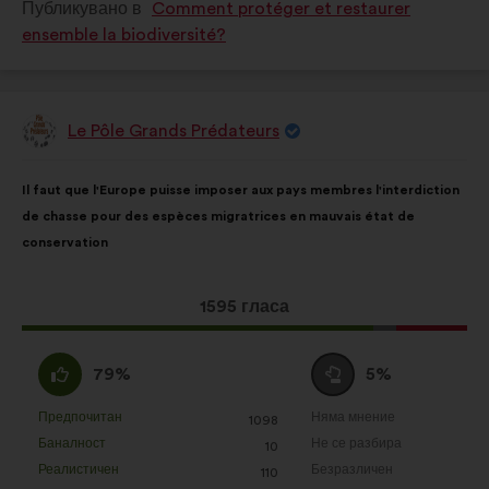
Публикувано в
Comment protéger et restaurer
в
в
ensemble la biodiversité?
:
:
Le Pôle Grands Prédateurs
Предложение
от:
Съдържание
Като
Il faut que l'Europe puisse imposer aux pays membres l'interdiction
на
разпределението
de chasse pour des espèces migratrices en mauvais état de
предложението:
е:
conservation
Това
1595 гласа
предложение
получи:
Съгласен
Въздържал
79%
5%
съм
се
:
:
Предпочитан
Няма мнение
:
пъти
:
пъти
1098
Това
Това
Баналност
Не се разбира
:
пъти
:
пъти
10
предложение
предложение
Реалистичен
Безразличен
:
пъти
:
пъти
110
беше
беше