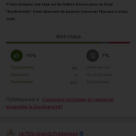
Il faut intégrer une taxe sur les billets d'avion pour un fond
на
разпределението
"biodiversité". Il est aberrant de pouvoir traverser l'Europe à si bas
предложението:
е:
coût.
Това
1593 гласа
предложение
получи:
Съгласен
Въздържал
76%
7%
съм
се
:
:
Предпочитан
Няма мнение
:
пъти
:
пъти
891
Това
Това
Баналност
Не се разбира
:
пъти
:
пъти
11
предложение
предложение
Реалистичен
Безразличен
:
пъти
:
пъти
297
беше
беше
квалифицирано
квалифицирано
Публикувано в
Comment protéger et restaurer
в
в
ensemble la biodiversité?
:
:
Le Pôle Grands Prédateurs
Предложение