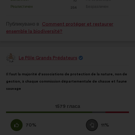
:
пъти
:
пъти
10
предложение
предложение
Реалистичен
Безразличен
:
пъти
:
пъти
254
беше
беше
квалифицирано
квалифицирано
Публикувано в
Comment protéger et restaurer
в
в
ensemble la biodiversité?
:
:
Le Pôle Grands Prédateurs
Предложение
от:
Съдържание
Като
Il faut la majorité d'associations de protection de la nature, non de
на
разпределението
gestion, à chaque commission départementale de chasse et faune
предложението:
е:
sauvage
Това
1579 гласа
предложение
получи:
Съгласен
Въздържал
70%
11%
съм
се