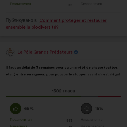
предложение
предложение
Реалистичен
Безразличен
:
пъти
:
пъти
86
беше
беше
квалифицирано
квалифицирано
Публикувано в
Comment protéger et restaurer
в
в
ensemble la biodiversité?
:
:
Le Pôle Grands Prédateurs
Предложение
от:
Съдържание
Като
Il faut un délai de 3 semaines pour qu'un arrêté de chasse (battue,
на
разпределението
etc...) entre en vigueur, pour pouvoir le stopper avant s'il est illégal
предложението:
е:
Това
1582 гласа
предложение
получи:
Съгласен
Въздържал
65%
15%
съм
се
:
:
Предпочитан
Няма мнение
:
пъти
:
пъти
883
Това
Това
Баналност
Не се разбира