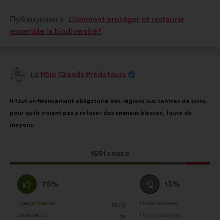
квалифицирано
квалифицирано
Публикувано в
Comment protéger et restaurer
в
в
ensemble la biodiversité?
:
:
Le Pôle Grands Prédateurs
Предложение
от:
Съдържание
Като
Il faut un financement obligatoire des régions aux centres de soins,
на
разпределението
pour qu'ils n'aient pas à refuser des animaux blessés, faute de
предложението:
е:
moyens.
Това
1551 гласа
предложение
получи:
Съгласен
Въздържал
75%
13%
съм
се
:
:
Предпочитан
Няма мнение
:
пъти
:
пъти
1070
Това
Това
Баналност
Не се разбира
:
пъти
:
пъти
18