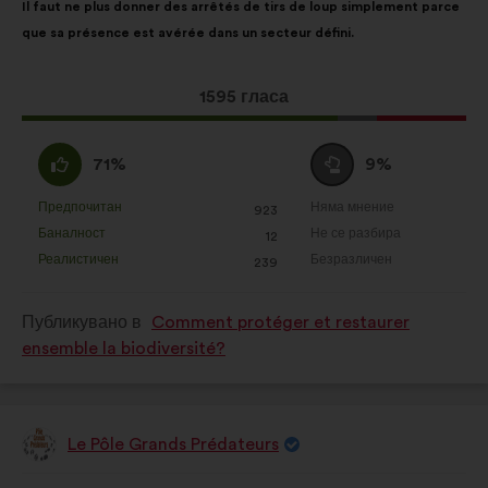
Il faut ne plus donner des arrêtés de tirs de loup simplement parce
на
разпределението
que sa présence est avérée dans un secteur défini.
предложението:
е:
Това
1595 гласа
предложение
получи:
Съгласен
Въздържал
71%
9%
съм
се
:
:
Предпочитан
Няма мнение
:
пъти
:
пъти
923
Това
Това
Баналност
Не се разбира
:
пъти
:
пъти
12
предложение
предложение
Реалистичен
Безразличен
:
пъти
:
пъти
239
беше
беше
квалифицирано
квалифицирано
Публикувано в
Comment protéger et restaurer
в
в
ensemble la biodiversité?
:
:
Le Pôle Grands Prédateurs
Предложение
от:
Съдържание
Като