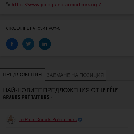
Уебсайт:
https://www.polegrandspredateurs.org/
pour aller sur le chemin d'une cohabitation réussie
entre l'Humain et la faune sauvage!
СПОДЕЛЯНЕ НА ТОЗИ ПРОФИЛ
ПРЕДЛОЖЕНИЯ
ЗАЕМАНЕ НА ПОЗИЦИЯ
НАЙ-НОВИТЕ ПРЕДЛОЖЕНИЯ ОТ LE PÔLE
GRANDS PRÉDATEURS :
Le Pôle Grands Prédateurs
Предложение
от:
Съдържание
Като