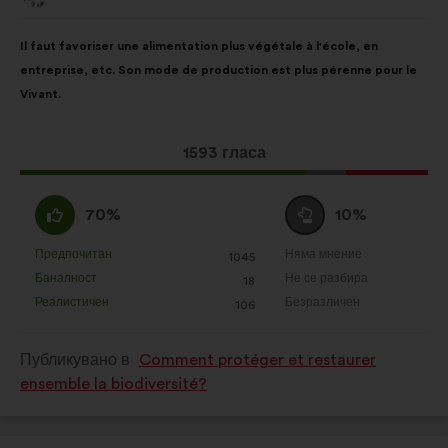
от:
Съдържание
Като
Il faut favoriser une alimentation plus végétale à l'école, en
на
разпределението
entreprise, etc. Son mode de production est plus pérenne pour le
предложението:
е:
Vivant.
Това
1593 гласа
предложение
получи:
Съгласен
Въздържал
70%
10%
съм
се
:
:
Предпочитан
Няма мнение
:
пъти
:
пъти
1045
Това
Това
Баналност
Не се разбира
:
пъти
:
пъти
18
предложение
предложение
Реалистичен
Безразличен
:
пъти
:
пъти
106
беше
беше
квалифицирано
квалифицирано
Публикувано в
Comment protéger et restaurer
в
в
ensemble la biodiversité?
:
: