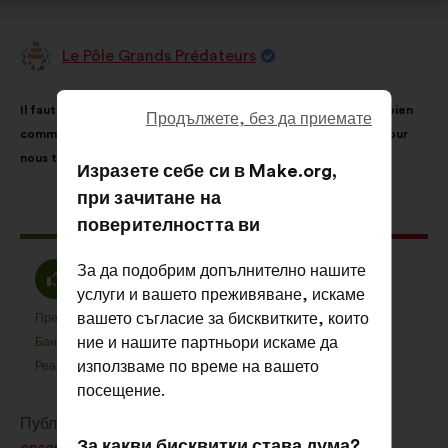
Le Pôle Grands Prédateurs
Предложение
от:
Съдържание
Като
Il faut que la biodiversité et ses milieux soient vus comme un bien
на
разпределението
Продължете, без да приемате
commun. Aucun organisme ne pourra prendre des décisions pour
предложението:
е:
nous tous !
Изразете себе си в Make.org,
при зачитане на
Това
1542 гласа
поверителността ви
предложение
получи:
Съгласен
За да подобрим допълнително нашите
Въздържал
80%
8%
съм
услуги и вашето преживяване, искаме
се
:
вашето съгласие за бисквитките, които
:
Предпочитан
Няма мнение
:
пъти
:
пъти
1062
Това
Това
ние и нашите партньори искаме да
Баналност
Не се разбира
:
пъти
:
пъти
18
предложение
предложение
използваме по време на вашето
Реалистичен
Безразличен
:
пъти
:
пъти
89
беше
беше
посещение.
квалифицирано
квалифицирано
Публикувано в
Comment protéger et restaurer
в
в
За какви бисквитки става дума?