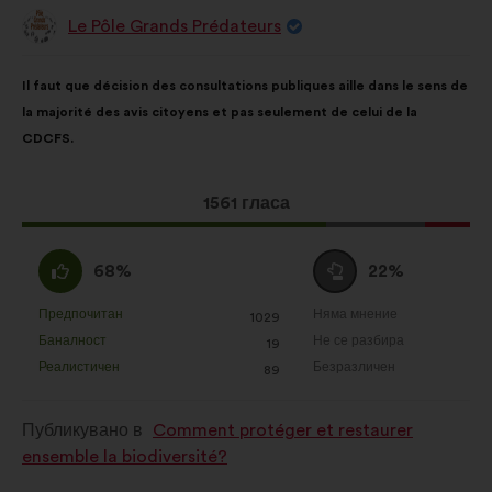
Le Pôle Grands Prédateurs
Предложение
от:
Съдържание
Като
Il faut que décision des consultations publiques aille dans le sens de
на
разпределението
la majorité des avis citoyens et pas seulement de celui de la
предложението:
е:
CDCFS.
Това
1561 гласа
предложение
получи:
Съгласен
Въздържал
68%
22%
съм
се
:
:
Предпочитан
Няма мнение
:
пъти
:
пъти
1029
Това
Това
Баналност
Не се разбира
:
пъти
:
пъти
19
предложение
предложение
Реалистичен
Безразличен
:
пъти
:
пъти
89
беше
беше
квалифицирано
квалифицирано
Публикувано в
Comment protéger et restaurer
в
в
ensemble la biodiversité?
:
: