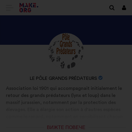
ОТИДЕТЕ
Вх
НА
НАЧАЛНАТА
СТРАНИЦА
ВИЖТЕ
Биография:
НА
ПРОФИЛА
MAKE.ORG
НА
LE
ИМЕ
LE PÔLE GRANDS PRÉDATEURS
PÔLE
НА
Association loi 1901 qui accompagnait initialement le
GRANDS
ОРГАНИЗАЦИЯТА:
retour des grands prédateurs (lynx et loup) dans le
PRÉDATEURS
massif jurassien, notamment par la protection des
élevages. Elle a élargie son action à d'autres espèces
comme le renard, notamment en sensibilisant chacun
à l'importance d'avoir ces espèces dans nos
ВИЖТЕ ПОВЕЧЕ
écosystèmes. La connaissance est la clé essentielle