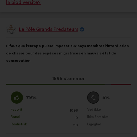
la biodiversité?
Le Pôle Grands Prédateurs
Forslag
fra:
Forslagets
Med
Il faut que l'Europe puisse imposer aux pays membres l'interdiction
indhold:
følgende
de chasse pour des espèces migratrices en mauvais état de
fordeling:
conservation
Dette
1595 stemmer
forslag
har
Enig
Neutral
79%
5%
opnået:
:
:
Favorit
Ved ikke
:
gang
:
gang
1098
Dette
Dette
Banal
Ikke forstået
:
gang
:
gang
10
forslag
forslag
Realistisk
Ligeglad
:
gang
:
gang
110
er
er
kvalificeret
kvalificeret