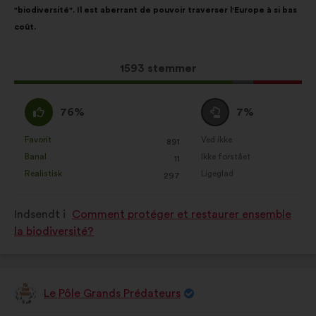
"biodiversité". Il est aberrant de pouvoir traverser l'Europe à si bas
fordeling:
coût.
Dette
1593 stemmer
forslag
har
Enig
Neutral
76%
7%
opnået:
:
:
Favorit
Ved ikke
:
gang
:
gang
891
Dette
Dette
Banal
Ikke forstået
:
gang
:
gang
11
forslag
forslag
Realistisk
Ligeglad
:
gang
:
gang
297
er
er
kvalificeret
kvalificeret
Indsendt i
Comment protéger et restaurer ensemble
som:
som:
la biodiversité?
Le Pôle Grands Prédateurs
Forslag
fra: