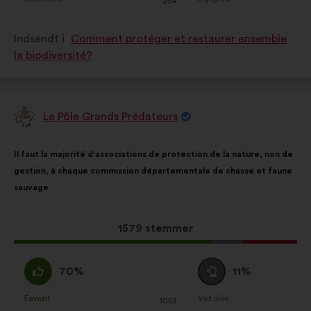
:
gang
:
gang
254
er
er
kvalificeret
kvalificeret
Indsendt i
Comment protéger et restaurer ensemble
som:
som:
la biodiversité?
Le Pôle Grands Prédateurs
Forslag
fra:
Forslagets
Med
Il faut la majorité d'associations de protection de la nature, non de
indhold:
følgende
gestion, à chaque commission départementale de chasse et faune
fordeling:
sauvage
Dette
1579 stemmer
forslag
har
Enig
Neutral
70%
11%
opnået:
:
:
Favorit
Ved ikke
:
gang
:
gang
1053
Dette
Dette