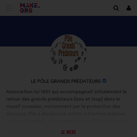
TILBAGE
Log
på
TIL
MAKE.ORG’S
STARTSIDE
SE
Biografi:
LE
PÔLE
GRANDS
ORGANISATIONENS
LE PÔLE GRANDS PRÉDATEURS
PRÉDATEURS’S
NAVN:
Association loi 1901 qui accompagnait initialement le
PROFIL
retour des grands prédateurs (lynx et loup) dans le
massif jurassien, notamment par la protection des
élevages. Elle a élargie son action à d'autres espèces
comme le renard, notamment en sensibilisant chacun
à l'importance d'avoir ces espèces dans nos
SE MERE
écosystèmes. La connaissance est la clé essentielle