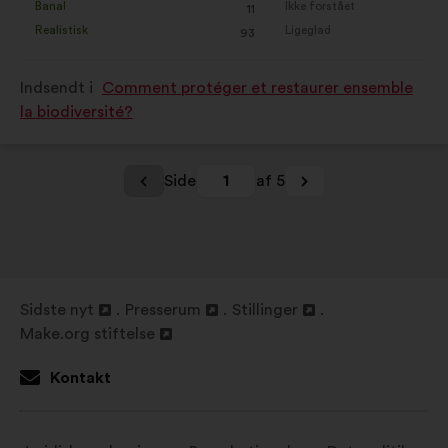
Banal
Ikke forstået
:
gang
:
gang
11
forslag
forslag
Realistisk
Ligeglad
:
gang
:
gang
93
er
er
kvalificeret
kvalificeret
Indsendt i
Comment protéger et restaurer ensemble
som:
som:
la biodiversité?
Side
1
af 5
Sidste nyt
Presserum
Stillinger
Åbnes
Åbnes
Åbnes
Make.org stiftelse
i
Åbnes
i
i
en
i
en
en
Kontakt
ny
en
ny
ny
fane
ny
fane
fane
fane