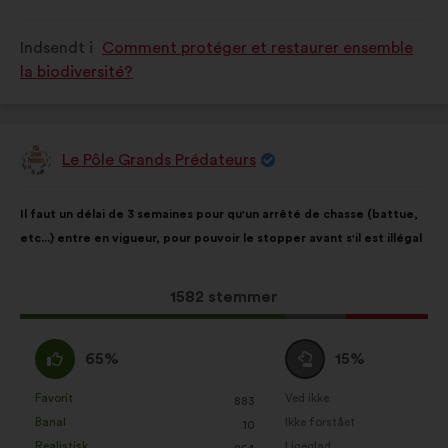
er
er
kvalificeret
kvalificeret
Indsendt i
Comment protéger et restaurer ensemble
som:
som:
la biodiversité?
Le Pôle Grands Prédateurs
Forslag
fra:
Forslagets
Med
Il faut un délai de 3 semaines pour qu'un arrêté de chasse (battue,
indhold:
følgende
etc...) entre en vigueur, pour pouvoir le stopper avant s'il est illégal
fordeling:
Dette
1582 stemmer
forslag
har
Enig
Neutral
65%
15%
opnået:
:
:
Favorit
Ved ikke
:
gang
:
gang
883
Dette
Dette
Banal
Ikke forstået
:
gang
:
gang
10
forslag
forslag
Realistisk
Ligeglad