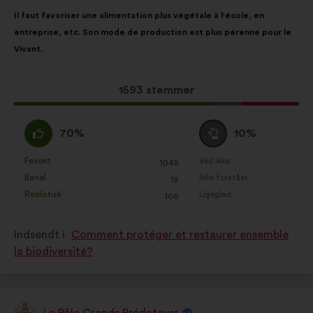
Forslagets
Med
Il faut favoriser une alimentation plus végétale à l'école, en
indhold:
følgende
entreprise, etc. Son mode de production est plus pérenne pour le
fordeling:
Vivant.
Dette
1593 stemmer
forslag
har
Enig
Neutral
70%
10%
opnået:
:
:
Favorit
Ved ikke
:
gang
:
gang
1045
Dette
Dette
Banal
Ikke forstået
:
gang
:
gang
18
forslag
forslag
Realistisk
Ligeglad
:
gang
:
gang
106
er
er
kvalificeret
kvalificeret
Indsendt i
Comment protéger et restaurer ensemble
som:
som:
la biodiversité?
Le Pôle Grands Prédateurs