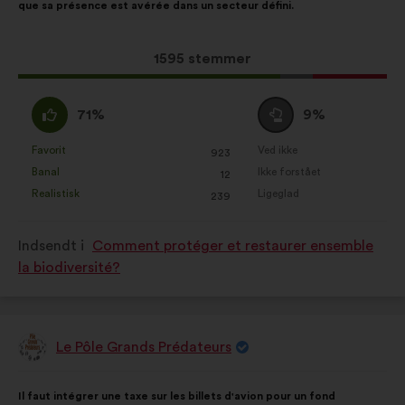
que sa présence est avérée dans un secteur défini.
fordeling:
Dette
1595 stemmer
forslag
har
Enig
Neutral
71%
9%
opnået:
:
:
Favorit
Ved ikke
:
gang
:
gang
923
Dette
Dette
Banal
Ikke forstået
:
gang
:
gang
12
forslag
forslag
Realistisk
Ligeglad
:
gang
:
gang
239
er
er
kvalificeret
kvalificeret
Indsendt i
Comment protéger et restaurer ensemble
som:
som:
la biodiversité?
Le Pôle Grands Prédateurs
Forslag
fra:
Forslagets
Med
Il faut intégrer une taxe sur les billets d'avion pour un fond
indhold:
følgende