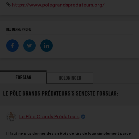
Websted:
https://www.polegrandspredateurs.org/
pour aller sur le chemin d'une cohabitation réussie
entre l'Humain et la faune sauvage!
DEL DENNE PROFIL
FORSLAG
HOLDNINGER
LE PÔLE GRANDS PRÉDATEURS’S SENESTE FORSLAG:
Le Pôle Grands Prédateurs
Forslag
fra:
Forslagets
Med
Il faut ne plus donner des arrêtés de tirs de loup simplement parce
indhold:
følgende