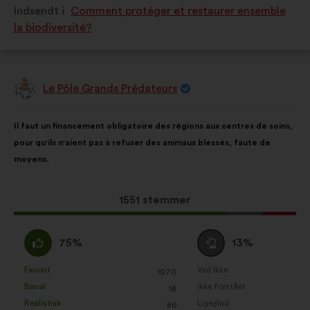
Indsendt i
Comment protéger et restaurer ensemble
som:
som:
la biodiversité?
Le Pôle Grands Prédateurs
Forslag
fra:
Forslagets
Med
Il faut un financement obligatoire des régions aux centres de soins,
indhold:
følgende
pour qu'ils n'aient pas à refuser des animaux blessés, faute de
fordeling:
moyens.
Dette
1551 stemmer
forslag
har
Enig
Neutral
75%
13%
opnået:
:
:
Favorit
Ved ikke
:
gang
:
gang
1070
Dette
Dette
Banal
Ikke forstået
:
gang
:
gang
18
forslag
forslag
Realistisk
Ligeglad
:
gang
:
gang
86