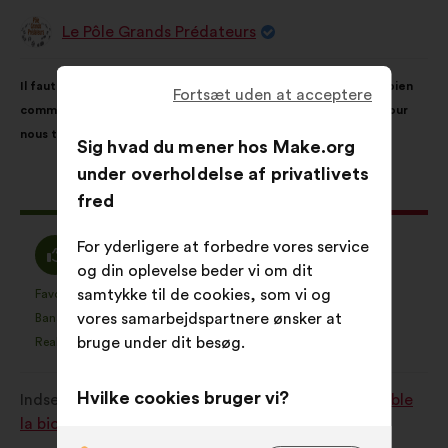
Le Pôle Grands Prédateurs
Forslag
fra:
Forslagets
Med
Il faut que la biodiversité et ses milieux soient vus comme un bien
indhold:
følgende
Fortsæt uden at acceptere
commun. Aucun organisme ne pourra prendre des décisions pour
fordeling:
nous tous !
Sig hvad du mener hos Make.org
under overholdelse af privatlivets
Dette
1542 stemmer
fred
forslag
har
Enig
For yderligere at forbedre vores service
Neutral
80%
8%
opnået:
:
og din oplevelse beder vi om dit
:
samtykke til de cookies, som vi og
Favorit
Ved ikke
:
gang
:
gang
1062
Dette
Dette
vores samarbejdspartnere ønsker at
Banal
Ikke forstået
:
gang
:
gang
18
forslag
forslag
bruge under dit besøg.
Realistisk
Ligeglad
:
gang
:
gang
89
er
er
kvalificeret
kvalificeret
Hvilke cookies bruger vi?
Indsendt i
Comment protéger et restaurer ensemble
som:
som:
la biodiversité?
Tekniske:
dvs. cookies, der er