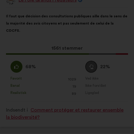
Forslag
fra:
Forslagets
Med
Il faut que décision des consultations publiques aille dans le sens de
indhold:
følgende
la majorité des avis citoyens et pas seulement de celui de la
fordeling:
CDCFS.
Dette
1561 stemmer
forslag
har
Enig
Neutral
68%
22%
opnået:
:
:
Favorit
Ved ikke
:
gang
:
gang
1029
Dette
Dette
Banal
Ikke forstået
:
gang
:
gang
19
forslag
forslag
Realistisk
Ligeglad
:
gang
:
gang
89
er
er
kvalificeret
kvalificeret
Indsendt i
Comment protéger et restaurer ensemble
som:
som:
la biodiversité?