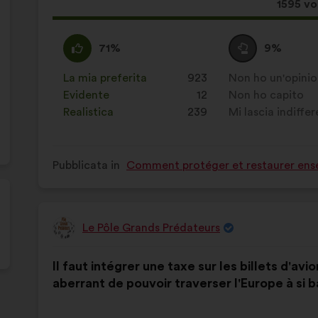
Questa
1595 vo
propos
ha
Sono
Questa
Voto
Questa
71%
9%
raccolt
d'accordo
proposta
neutrale
proposta
:
è
:
è
La mia preferita
:
volte
923
Non ho un'opini
:
volte
stata
stata
Evidente
:
volte
12
Non ho capito
:
volte
qualificata
qualificata
Realistica
:
volte
239
Mi lascia indiffe
:
volte
come:
come:
Pubblicata in
Comment protéger et restaurer ense
Le Pôle Grands Prédateurs
Proposta
di:
Contenuto
Così
Il faut intégrer une taxe sur les billets d'avi
della
ripartiti:
aberrant de pouvoir traverser l'Europe à si b
mia
proposta: