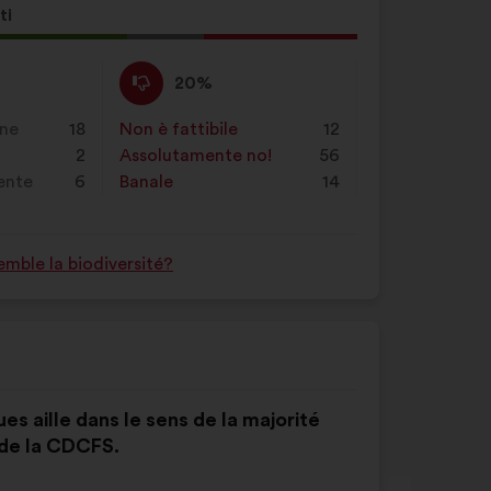
ti
ta
Non
Questa
20%
o:
sono
proposta
d'accordo
è
one
18
Non è fattibile
:
volte
12
:
stata
2
Assolutamente no!
:
volte
56
qualificata
rente
6
Banale
:
volte
14
come:
mble la biodiversité?
es aille dans le sens de la majorité
 de la CDCFS.