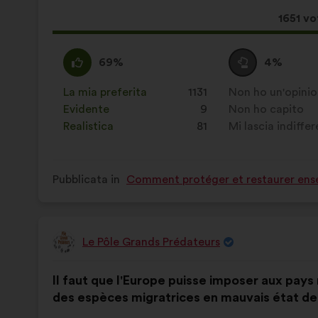
proposta:
Quest
1651 vo
propos
ha
Sono
Questa
Voto
Questa
69%
4%
raccolt
d'accordo
proposta
neutrale
proposta
:
è
:
è
La mia preferita
:
volte
1131
Non ho un'opini
:
volte
stata
stata
Evidente
:
volte
9
Non ho capito
:
volte
qualificata
qualificata
Realistica
:
volte
81
Mi lascia indiffe
:
volte
come:
come:
Pubblicata in
Comment protéger et restaurer ense
Le Pôle Grands Prédateurs
Proposta
di:
Contenuto
Così
Il faut que l'Europe puisse imposer aux pays
della
ripartiti:
des espèces migratrices en mauvais état de
mia