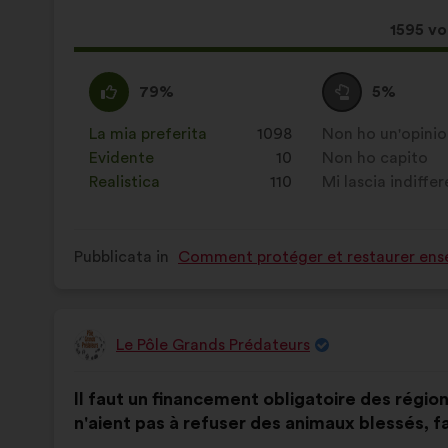
proposta:
Questa
1595 vo
propos
ha
Sono
Questa
Voto
Questa
79%
5%
raccolt
d'accordo
proposta
neutrale
proposta
:
è
:
è
La mia preferita
:
volte
1098
Non ho un'opini
:
volte
stata
stata
Evidente
:
volte
10
Non ho capito
:
volte
qualificata
qualificata
Realistica
:
volte
110
Mi lascia indiffe
:
volte
come:
come:
Pubblicata in
Comment protéger et restaurer ense
Le Pôle Grands Prédateurs
Proposta
di:
Contenuto
Così
Il faut un financement obligatoire des région
della
ripartiti:
n'aient pas à refuser des animaux blessés, 
mia