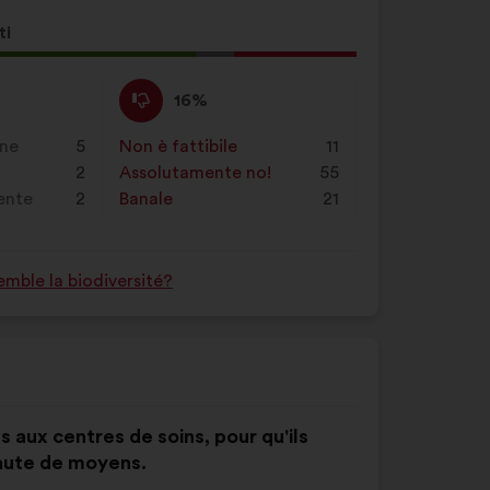
ti
ta
Non
Questa
16%
o:
sono
proposta
d'accordo
è
one
5
Non è fattibile
:
volte
11
:
stata
2
Assolutamente no!
:
volte
55
qualificata
rente
2
Banale
:
volte
21
come:
mble la biodiversité?
s aux centres de soins, pour qu'ils
faute de moyens.