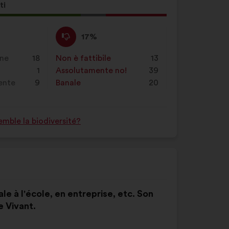
ti
ta
Non
Questa
17%
o:
sono
proposta
d'accordo
è
one
18
Non è fattibile
:
volte
13
:
stata
1
Assolutamente no!
:
volte
39
qualificata
rente
9
Banale
:
volte
20
come:
mble la biodiversité?
le à l'école, en entreprise, etc. Son
e Vivant.