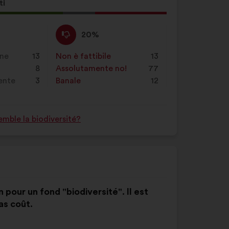
Inseriscila
ti
nel
ta
campo
Non
Questa
20%
di
o:
sono
proposta
ricerca
d'accordo
è
one
13
Non è fattibile
:
volte
13
e
:
stata
8
Assolutamente no!
:
volte
77
poi
qualificata
rente
3
Banale
:
volte
12
clicca
come:
sul
pulsante
mble la biodiversité?
"Cerca"
on pour un fond "biodiversité". Il est
as coût.