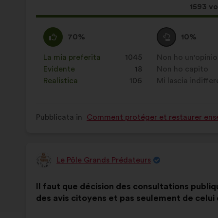
Questa
1593 vo
propos
ha
Sono
Questa
Voto
Questa
70%
10%
raccolt
d'accordo
proposta
neutrale
proposta
:
è
:
è
La mia preferita
:
volte
1045
Non ho un'opini
:
volte
stata
stata
Evidente
:
volte
18
Non ho capito
:
volte
qualificata
qualificata
Realistica
:
volte
106
Mi lascia indiffe
:
volte
come:
come:
Pubblicata in
Comment protéger et restaurer ense
Le Pôle Grands Prédateurs
Proposta
di:
Contenuto
Così
Il faut que décision des consultations publiqu
della
ripartiti:
des avis citoyens et pas seulement de celui
mia
proposta: