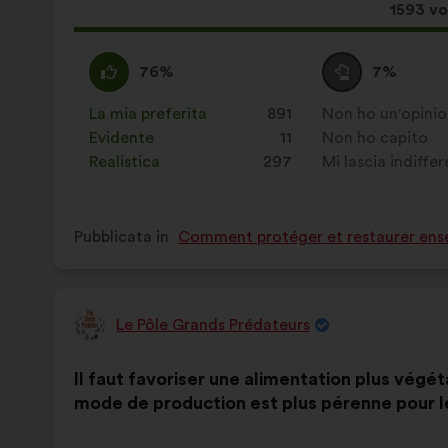
Questa
1593 vo
propos
ha
Sono
Questa
Voto
Questa
76%
7%
raccolt
d'accordo
proposta
neutrale
proposta
:
è
:
è
La mia preferita
:
volte
891
Non ho un'opini
:
volte
stata
stata
Evidente
:
volte
11
Non ho capito
:
volte
qualificata
qualificata
Realistica
:
volte
297
Mi lascia indiffe
:
volte
come:
come:
Pubblicata in
Comment protéger et restaurer ense
Le Pôle Grands Prédateurs
Proposta
di:
Contenuto
Così
Il faut favoriser une alimentation plus végéta
della
ripartiti:
mode de production est plus pérenne pour l
mia
proposta: