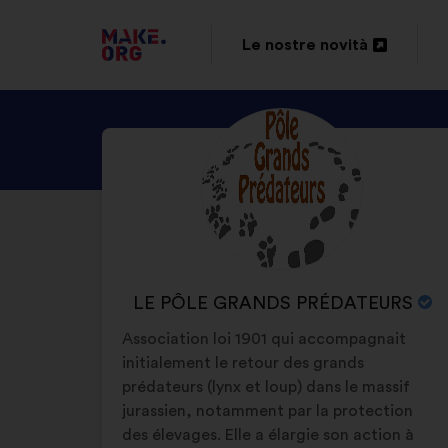
VAI
Le nostre novità
Apri
ALLA
in
HOME
SCOPRI
Biografia:
un'altra
PAGE
IL
scheda
DI
PROFILO
DI
MAKE.ORG
LE
PÔLE
NOME
LE PÔLE GRANDS PRÉDATEURS
GRANDS
DELL'ORGANIZZAZIONE:
Association loi 1901 qui accompagnait
PRÉDATEURS
initialement le retour des grands
prédateurs (lynx et loup) dans le massif
jurassien, notamment par la protection
des élevages. Elle a élargie son action à