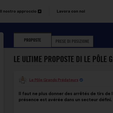
Il nostro approccio
Lavora con noi
Apri
in
un'altra
PROPOSTE
PRESE DI POSIZIONE
scheda
LE ULTIME PROPOSTE DI LE PÔLE 
Le Pôle Grands Prédateurs
Proposta
di:
Contenuto
Così
Il faut ne plus donner des arrêtés de tirs d
della
ripartiti:
présence est avérée dans un secteur défini.
mia
proposta: