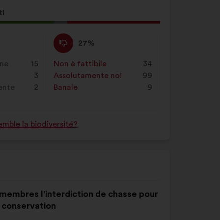
a
ti
ta
Non
Questa
27%
o:
sono
proposta
d'accordo
è
one
15
Non è fattibile
:
volte
34
:
stata
3
Assolutamente no!
:
volte
99
qualificata
rente
2
Banale
:
volte
9
come:
mble la biodiversité?
 membres l'interdiction de chasse pour
 conservation