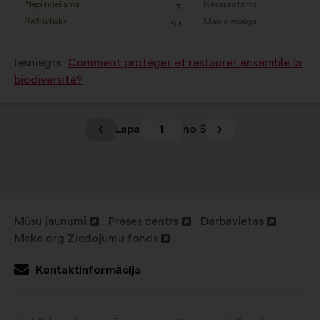
Nepieciešams
Nesaprotams
s)
:
reize(-
s)
:
reize(-
11
priekšlikums
priekšlikums
Reālistisks
Man vienalga
s)
:
reize(-
s)
:
reize(-
93
tika
tika
s)
s)
kvalificēts
kvalificēts
Iesniegts
Comment protéger et restaurer ensemble la
kā:
kā:
biodiversité?
Lapa
1
no 5
Mūsu jaunumi
Preses centrs
Darbavietas
Atvērt
Atvērt
Atvērt
Make.org Ziedojumu fonds
jaunā
Atvērt
jaunā
jaunā
cilnē
jaunā
cilnē
cilnē
Kontaktinformācija
cilnē