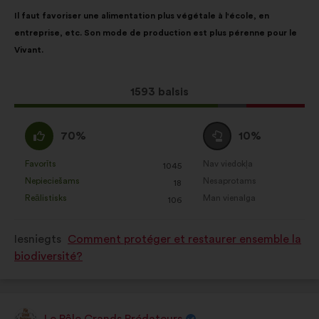
Priekšlikuma
Sadalījums
Il faut favoriser une alimentation plus végétale à l'école, en
saturs:
ir
entreprise, etc. Son mode de production est plus pérenne pour le
šāds:
Vivant.
Šis
1593 balsis
priekšlikums
saņēma:
Piekrītu
Neitrāls
70%
10%
:
balsojums
:
Favorīts
Nav viedokļa
:
reize(-
:
reize(-
1045
Šis
Šis
Nepieciešams
Nesaprotams
s)
:
reize(-
s)
:
reize(-
18
priekšlikums
priekšlikums
Reālistisks
Man vienalga
s)
:
reize(-
s)
:
reize(-
106
tika
tika
s)
s)
kvalificēts
kvalificēts
Iesniegts
Comment protéger et restaurer ensemble la
kā:
kā:
biodiversité?
Le Pôle Grands Prédateurs