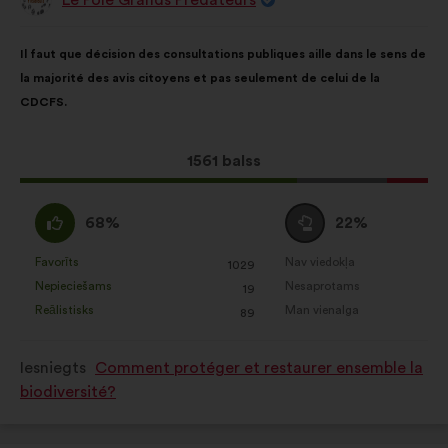
Priekšlikumu
iesniedza:
Priekšlikuma
Sadalījums
Il faut que décision des consultations publiques aille dans le sens de
saturs:
ir
la majorité des avis citoyens et pas seulement de celui de la
šāds:
CDCFS.
Šis
1561 balss
priekšlikums
saņēma:
Piekrītu
Neitrāls
68%
22%
:
balsojums
:
Favorīts
Nav viedokļa
:
reize(-
:
reize(-
1029
Šis
Šis
Nepieciešams
Nesaprotams
s)
:
reize(-
s)
:
reize(-
19
priekšlikums
priekšlikums
Reālistisks
Man vienalga
s)
:
reize(-
s)
:
reize(-
89
tika
tika
s)
s)
kvalificēts
kvalificēts
Iesniegts
Comment protéger et restaurer ensemble la
kā:
kā:
biodiversité?