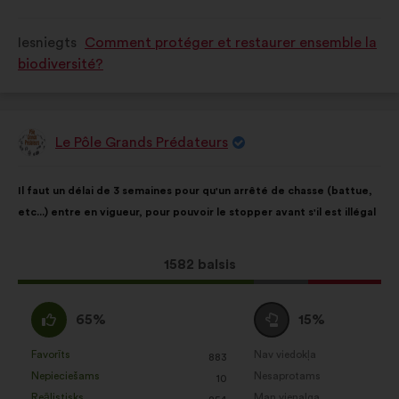
tika
tika
s)
s)
kvalificēts
kvalificēts
Iesniegts
Comment protéger et restaurer ensemble la
kā:
kā:
biodiversité?
Le Pôle Grands Prédateurs
Priekšlikumu
iesniedza:
Priekšlikuma
Sadalījums
Il faut un délai de 3 semaines pour qu'un arrêté de chasse (battue,
saturs:
ir
etc...) entre en vigueur, pour pouvoir le stopper avant s'il est illégal
šāds:
Šis
1582 balsis
priekšlikums
saņēma:
Piekrītu
Neitrāls
65%
15%
:
balsojums
:
Favorīts
Nav viedokļa
:
reize(-
:
reize(-
883
Šis
Šis
Nepieciešams
Nesaprotams
s)
:
reize(-
s)
:
reize(-
10
priekšlikums
priekšlikums
Reālistisks
Man vienalga