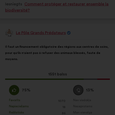
Iesniegts
Comment protéger et restaurer ensemble la
kā:
kā:
biodiversité?
Le Pôle Grands Prédateurs
Priekšlikumu
iesniedza:
Priekšlikuma
Sadalījums
Il faut un financement obligatoire des régions aux centres de soins,
saturs:
ir
pour qu'ils n'aient pas à refuser des animaux blessés, faute de
šāds:
moyens.
Šis
1551 balss
priekšlikums
saņēma:
Piekrītu
Neitrāls
75%
13%
:
balsojums
:
Favorīts
Nav viedokļa
:
reize(-
:
reize(-
1070
Šis
Šis
Nepieciešams
Nesaprotams
s)
:
reize(-
s)
:
reize(-
18
priekšlikums
priekšlikums
Reālistisks
Man vienalga
s)
:
reize(-
s)
:
reize(-
86