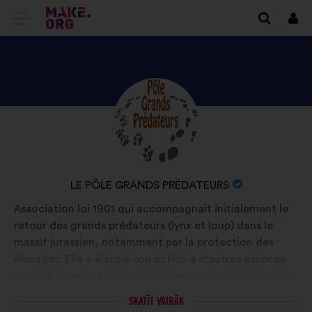
DOTIES
Piet
UZ
VIETNES
MAKE.ORG
APSKATIET
Biogrāfija:
SĀKUMLAPU
LE
PÔLE
GRANDS
ORGANIZĀCIJAS
LE PÔLE GRANDS PRÉDATEURS
PRÉDATEURS
NOSAUKUMS:
Association loi 1901 qui accompagnait initialement le
PROFILU
retour des grands prédateurs (lynx et loup) dans le
massif jurassien, notamment par la protection des
élevages. Elle a élargie son action à d'autres espèces
comme le renard, notamment en sensibilisant chacun
à l'importance d'avoir ces espèces dans nos
SKATĪT VAIRĀK
écosystèmes. La connaissance est la clé essentielle