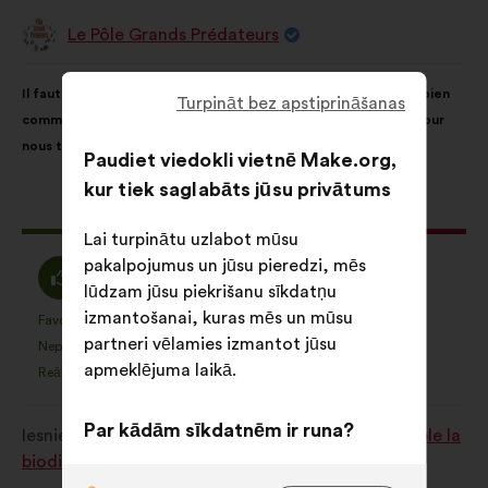
Le Pôle Grands Prédateurs
Priekšlikumu
iesniedza:
Priekšlikuma
Sadalījums
Il faut que la biodiversité et ses milieux soient vus comme un bien
saturs:
ir
Turpināt bez apstiprināšanas
commun. Aucun organisme ne pourra prendre des décisions pour
šāds:
nous tous !
Paudiet viedokli vietnē Make.org,
kur tiek saglabāts jūsu privātums
Šis
1542 balsis
priekšlikums
Lai turpinātu uzlabot mūsu
saņēma:
pakalpojumus un jūsu pieredzi, mēs
Piekrītu
Neitrāls
80%
8%
lūdzam jūsu piekrišanu sīkdatņu
:
balsojums
izmantošanai, kuras mēs un mūsu
:
Favorīts
Nav viedokļa
:
reize(-
:
reize(-
1062
Šis
Šis
partneri vēlamies izmantot jūsu
Nepieciešams
Nesaprotams
s)
:
reize(-
s)
:
reize(-
18
priekšlikums
priekšlikums
apmeklējuma laikā.
Reālistisks
Man vienalga
s)
:
reize(-
s)
:
reize(-
89
tika
tika
s)
s)
kvalificēts
kvalificēts
Par kādām sīkdatnēm ir runa?
Iesniegts
Comment protéger et restaurer ensemble la
kā:
kā:
biodiversité?
Ar tehnoloģijām saistītās: