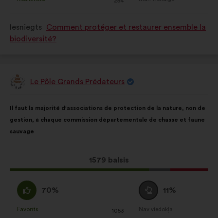
s)
:
reize(-
s)
:
reize(-
254
tika
tika
s)
s)
kvalificēts
kvalificēts
Iesniegts
Comment protéger et restaurer ensemble la
kā:
kā:
biodiversité?
Le Pôle Grands Prédateurs
Priekšlikumu
iesniedza:
Priekšlikuma
Sadalījums
Il faut la majorité d'associations de protection de la nature, non de
saturs:
ir
gestion, à chaque commission départementale de chasse et faune
šāds:
sauvage
Šis
1579 balsis
priekšlikums
saņēma:
Piekrītu
Neitrāls
70%
11%
:
balsojums
:
Favorīts
Nav viedokļa
:
reize(-
:
reize(-
1053
Šis
Šis