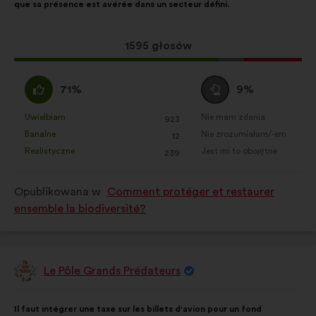
que sa présence est avérée dans un secteur défini.
głosy
rozłożyły
się
Ta
1595 głosów
następująco:
propozycja
zebrała:
Zgadzam
Wstrzymuję
71%
9%
się
się
:
:
Uwielbiam
Nie mam zdania
:
razy
:
razy
923
Ta
Ta
Banalne
Nie zrozumiałam/-em
:
razy
:
razy
12
propozycja
propozycja
Realistyczne
Jest mi to obojętne
:
razy
:
razy
239
została
została
zakwalifikowana
zakwalifikowana
Opublikowana w
Comment protéger et restaurer
w
w
ensemble la biodiversité?
kategorii:
kategorii:
Le Pôle Grands Prédateurs
Propozycja:
Treść
Przy
Il faut intégrer une taxe sur les billets d'avion pour un fond
propozycji:
czym