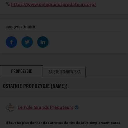
Strona
https://www.polegrandspredateurs.org/
pour aller sur le chemin d'une cohabitation réussie
internetowa:
entre l'Humain et la faune sauvage!
UDOSTĘPNIJ TEN PROFIL
PROPOZYCJE
ZAJĘTE STANOWISKA
OSTATNIE PROPOZYCJE {NAME}}:
Le Pôle Grands Prédateurs
Propozycja:
Treść
Przy
Il faut ne plus donner des arrêtés de tirs de loup simplement parce
propozycji:
czym