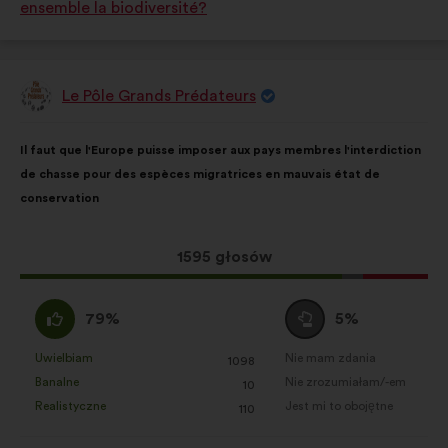
ensemble la biodiversité?
kategorii:
kategorii:
Le Pôle Grands Prédateurs
Propozycja:
Treść
Przy
Il faut que l'Europe puisse imposer aux pays membres l'interdiction
propozycji:
czym
de chasse pour des espèces migratrices en mauvais état de
głosy
conservation
rozłożyły
się
następująco:
Ta
1595 głosów
propozycja
zebrała:
Zgadzam
Wstrzymuję
79%
5%
się
się
:
:
Uwielbiam
Nie mam zdania
:
razy
:
razy
1098
Ta
Ta
Banalne
Nie zrozumiałam/-em
:
razy
:
razy
10
propozycja
propozycja
Realistyczne
Jest mi to obojętne
:
razy
:
razy
110
została
została
zakwalifikowana
zakwalifikowana