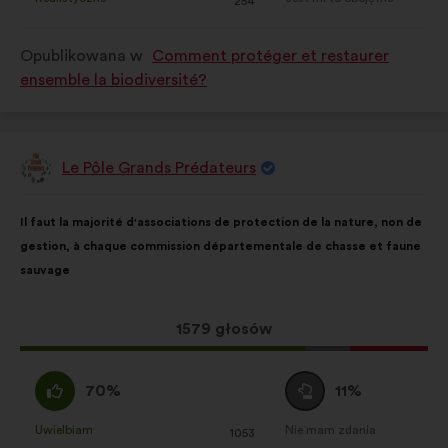
:
razy
:
razy
254
została
została
zakwalifikowana
zakwalifikowana
Opublikowana w
Comment protéger et restaurer
w
w
ensemble la biodiversité?
kategorii:
kategorii:
Le Pôle Grands Prédateurs
Propozycja:
Treść
Przy
Il faut la majorité d'associations de protection de la nature, non de
propozycji:
czym
gestion, à chaque commission départementale de chasse et faune
głosy
sauvage
rozłożyły
się
następująco:
Ta
1579 głosów
propozycja
zebrała:
Zgadzam
Wstrzymuję
70%
11%
się
się
:
:
Uwielbiam
Nie mam zdania
:
razy
:
razy
1053
Ta
Ta