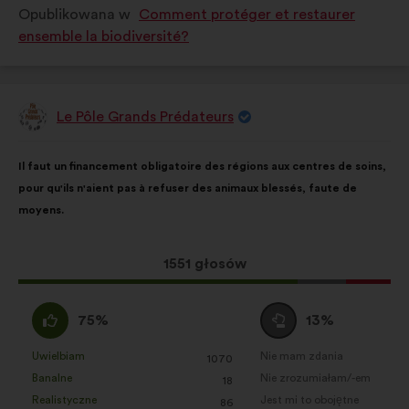
Opublikowana w
Comment protéger et restaurer
w
w
ensemble la biodiversité?
kategorii:
kategorii:
Le Pôle Grands Prédateurs
Propozycja:
Treść
Przy
Il faut un financement obligatoire des régions aux centres de soins,
propozycji:
czym
pour qu'ils n'aient pas à refuser des animaux blessés, faute de
głosy
moyens.
rozłożyły
się
następująco:
Ta
1551 głosów
propozycja
zebrała:
Zgadzam
Wstrzymuję
75%
13%
się
się
:
:
Uwielbiam
Nie mam zdania
:
razy
:
razy
1070
Ta
Ta
Banalne
Nie zrozumiałam/-em
:
razy
:
razy
18
propozycja
propozycja
Realistyczne
Jest mi to obojętne
:
razy
:
razy
86