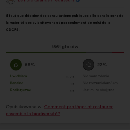
Propozycja:
Treść
Przy
Il faut que décision des consultations publiques aille dans le sens de
propozycji:
czym
la majorité des avis citoyens et pas seulement de celui de la
głosy
CDCFS.
rozłożyły
się
następująco:
Ta
1561 głosów
propozycja
zebrała:
Zgadzam
Wstrzymuję
68%
22%
się
się
:
:
Uwielbiam
Nie mam zdania
:
razy
:
razy
1029
Ta
Ta
Banalne
Nie zrozumiałam/-em
:
razy
:
razy
19
propozycja
propozycja
Realistyczne
Jest mi to obojętne
:
razy
:
razy
89
została
została
zakwalifikowana
zakwalifikowana
Opublikowana w
Comment protéger et restaurer
w
w
ensemble la biodiversité?
kategorii:
kategorii: