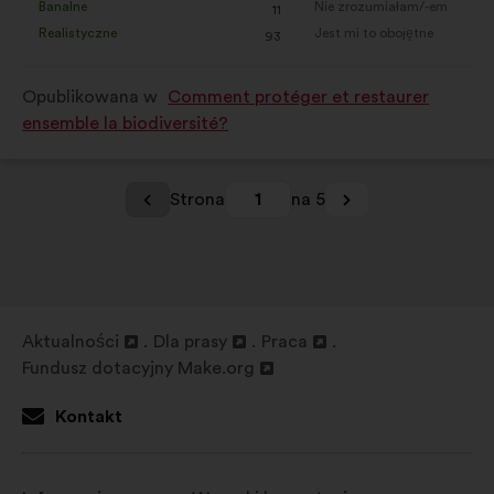
Banalne
Nie zrozumiałam/-em
:
razy
:
razy
11
propozycja
propozycja
Realistyczne
Jest mi to obojętne
:
razy
:
razy
93
została
została
zakwalifikowana
zakwalifikowana
Opublikowana w
Comment protéger et restaurer
w
w
ensemble la biodiversité?
kategorii:
kategorii:
Strona
1
na 5
Aktualności
Dla prasy
Praca
Otwieranie
Otwieranie
Otwieranie
Fundusz dotacyjny Make.org
w
Otwieranie
w
w
nowej
w
nowej
nowej
Kontakt
zakładce
nowej
zakładce
zakładce
zakładce