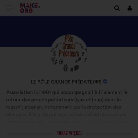
IDŹ
Zalo
się
DO
STRONY
GŁÓWNEJ
ODKRYJ
Życiorys:
MAKE.ORG
PROFIL
LE
PÔLE
NAZWA
LE PÔLE GRANDS PRÉDATEURS
GRANDS
ORGANIZACJI:
Association loi 1901 qui accompagnait initialement le
PRÉDATEURS
retour des grands prédateurs (lynx et loup) dans le
massif jurassien, notamment par la protection des
élevages. Elle a élargie son action à d'autres espèces
comme le renard, notamment en sensibilisant chacun
à l'importance d'avoir ces espèces dans nos
POKAŻ WIĘCEJ
écosystèmes. La connaissance est la clé essentielle