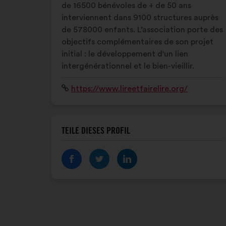
de 16500 bénévoles de + de 50 ans
interviennent dans 9100 structures auprès
de 578000 enfants. L’association porte des
objectifs complémentaires de son projet
initial : le développement d'un lien
intergénérationnel et le bien-vieillir.
Website:
https://www.lireetfairelire.org/
TEILE DIESES PROFIL