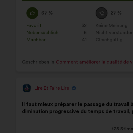
Vorschla
erhielt:
Ich
Dieser
Neutral
Dieser
67 %
27 %
stimme
Vorschlag
:
Vorschlag
zu
wurde
wurde
Favorit
:
mal
32
Keine Meinung
:
mal
:
eingeordnet
eingeordnet
Nebensächlich
:
mal
6
Nicht verstande
:
mal
in:
in:
Machbar
:
mal
41
Gleichgültig
:
mal
Geschrieben in
Comment améliorer la qualité de vi
Lire Et Faire Lire
Vorschlag
von:
Inhalt
Mit
Il faut mieux préparer le passage du travail à
des
folgender
diminution progressive du temps de travail,
Vorschlags:
Aufteilung:
Dieser
175 Stim