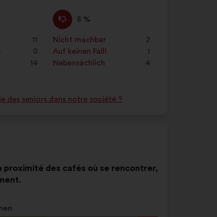
g
Ich
Dieser
5 %
stimme
Vorschlag
nicht
wurde
11
Nicht machbar
:
mal
2
zu
eingeordnet
n
0
Auf keinen Fall!
:
mal
1
:
in:
14
Nebensächlich
:
mal
4
e des seniors dans notre société ?
er à proximité des cafés où se rencontrer,
ement.
men