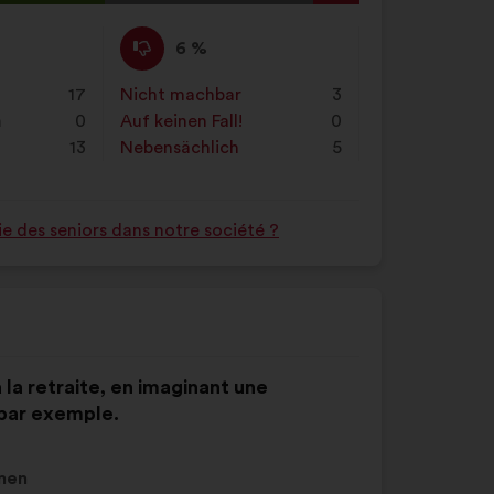
g
Ich
Dieser
6 %
stimme
Vorschlag
nicht
wurde
17
Nicht machbar
:
mal
3
zu
eingeordnet
n
0
Auf keinen Fall!
:
mal
0
:
in:
13
Nebensächlich
:
mal
5
e des seniors dans notre société ?
 la retraite, en imaginant une
 par exemple.
men