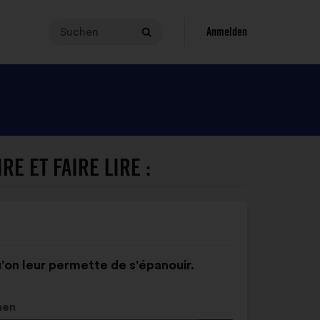
Suchen
Um
Anmelden
Suchen
eine
Suche
durchzuführen,
muss
dein
Suchbegriff
zwischen
E ET FAIRE LIRE :
3
und
140
Zeichen
lang
sein.
u'on leur permette de s'épanouir.
Gib
ihn
in
men