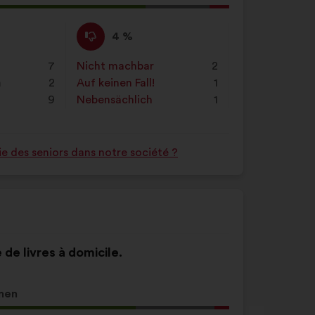
g
Ich
Dieser
4 %
stimme
Vorschlag
nicht
wurde
7
Nicht machbar
:
mal
2
zu
eingeordnet
n
2
Auf keinen Fall!
:
mal
1
:
in:
9
Nebensächlich
:
mal
1
e des seniors dans notre société ?
 de livres à domicile.
men
g