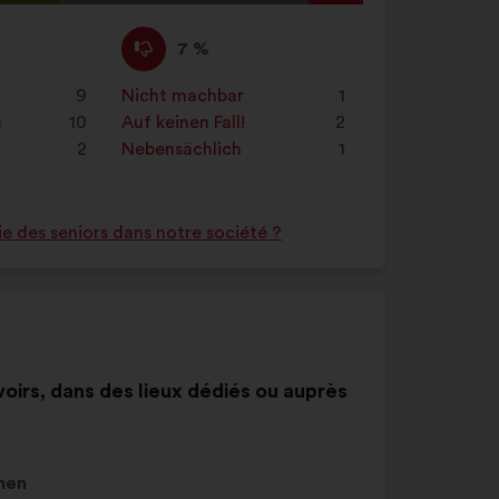
das
g
Suchfeld
Ich
Dieser
7 %
ein
stimme
Vorschlag
und
nicht
wurde
9
Nicht machbar
:
mal
1
klicke
zu
eingeordnet
n
10
Auf keinen Fall!
:
mal
2
auf
:
in:
2
Nebensächlich
:
mal
1
die
Schaltfläche
„Suchen“
e des seniors dans notre société ?
voirs, dans des lieux dédiés ou auprès
men