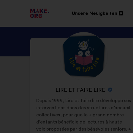
ZUR
Unsere Neuigkeiten
In
MAKE.ORG
einem
STARTSEITE
ENTDECKE
Kurzbiografie:
neuen
GEHEN
DAS
Reiter
PROFIL
öffnen
VON
LIRE
ET
NAME
LIRE ET FAIRE LIRE
FAIRE
DER
Depuis 1999, Lire et faire lire développe ses
LIRE
ORGANISATION:
interventions dans des structures d’accueil
collectives, pour que le + grand nombre
d’enfants bénéficie de lectures à haute
voix proposées par des bénévoles seniors. +