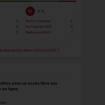
g
Ich
Dieser
11 %
stimme
Vorschlag
nicht
wurde
3
Nicht machbar
:
mal
2
zu
eingeordnet
n
0
Auf keinen Fall!
:
mal
6
:
in:
2
Nebensächlich
:
mal
1
e des seniors dans notre société ?
publics avec un accès libre aux
 en ligne.
men