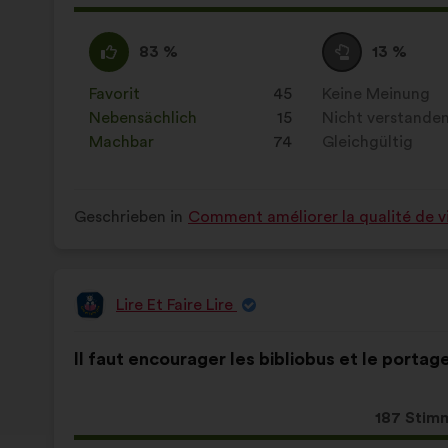
Vorschla
erhielt:
Ich
Dieser
Neutral
Dieser
83 %
13 %
stimme
Vorschlag
:
Vorschlag
zu
wurde
wurde
Favorit
:
mal
45
Keine Meinung
:
mal
:
eingeordnet
eingeordnet
Nebensächlich
:
mal
15
Nicht verstande
:
mal
in:
in:
Machbar
:
mal
74
Gleichgültig
:
mal
Geschrieben in
Comment améliorer la qualité de vi
Lire Et Faire Lire
Vorschlag
von:
Inhalt
Mit
Il faut encourager les bibliobus et le portage
des
folgender
Vorschlags:
Aufteilung:
Dieser
187 Stim
Vorschla