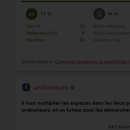
Vorschla
erhielt:
Ich
Dieser
Neutral
Dieser
73 %
16 %
stimme
Vorschlag
:
Vorschlag
zu
wurde
wurde
Favorit
:
mal
21
Keine Meinung
:
mal
:
eingeordnet
eingeordnet
Nebensächlich
:
mal
6
Nicht verstande
:
mal
in:
in:
Machbar
:
mal
32
Gleichgültig
:
mal
Geschrieben in
Comment améliorer la qualité de vi
Lire Et Faire Lire
Vorschlag
von:
Inhalt
Mit
Il faut multiplier les espaces dans les lieux 
des
folgender
ordinateurs, et un tuteur pour les démarches
Vorschlags:
Aufteilung:
Dieser
247 Stim