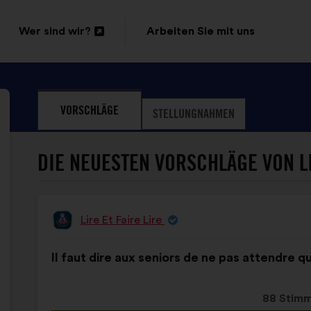
Wer sind wir?
Arbeiten Sie mit uns
In
einem
neuen
VORSCHLÄGE
STELLUNGNAHMEN
Reiter
öffnen
DIE NEUESTEN VORSCHLÄGE VON LIR
Lire Et Faire Lire
Vorschlag
von:
Inhalt
Mit
Il faut dire aux seniors de ne pas attendre q
des
folgender
Vorschlags:
Aufteilung:
Dieser
88 Stim