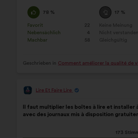
Vorschla
erhielt:
Ich
Dieser
Neutral
Dieser
78 %
17 %
stimme
Vorschlag
:
Vorschlag
zu
wurde
wurde
Favorit
:
mal
22
Keine Meinung
:
mal
:
eingeordnet
eingeordnet
Nebensächlich
:
mal
4
Nicht verstande
:
mal
in:
in:
Machbar
:
mal
58
Gleichgültig
:
mal
Geschrieben in
Comment améliorer la qualité de vi
Lire Et Faire Lire
Vorschlag
von:
Inhalt
Mit
Il faut multiplier les boîtes à lire et install
des
folgender
avec des journaux mis à disposition gratuit
Vorschlags:
Aufteilung:
Dieser
173 Stim