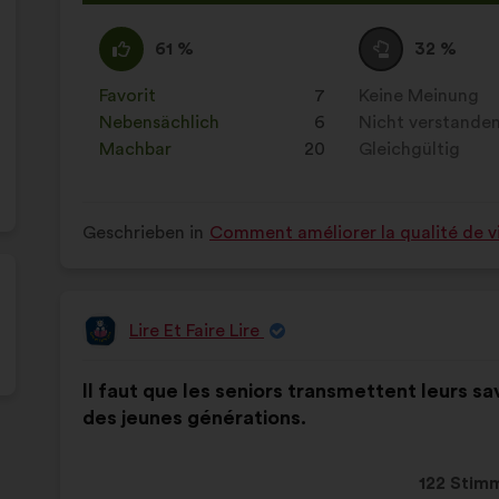
Vorschla
erhielt:
Ich
Dieser
Neutral
Dieser
61 %
32 %
stimme
Vorschlag
:
Vorschlag
zu
wurde
wurde
Favorit
:
mal
7
Keine Meinung
:
mal
:
eingeordnet
eingeordnet
Nebensächlich
:
mal
6
Nicht verstande
:
mal
in:
in:
Machbar
:
mal
20
Gleichgültig
:
mal
Geschrieben in
Comment améliorer la qualité de vi
Lire Et Faire Lire
Vorschlag
von:
Inhalt
Mit
Il faut que les seniors transmettent leurs sa
des
folgender
des jeunes générations.
Vorschlags:
Aufteilung:
Dieser
122 Stim