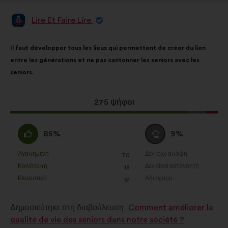
Lire Et Faire Lire
Πρόταση
του/
της:
Περιεχόμενο
Με
Il faut développer tous les lieux qui permettent de créer du lien
της
κατανομή:
entre les générations et ne pas cantonner les seniors avec les
πρότασης:
seniors.
Η
275 ψήφοι
πρόταση
αυτή
Συμφωνώ
Ουδέτερη
85%
9%
έλαβε:
:
ψήφος
:
Αγαπημένη
Δεν έχω άποψη
:
φορές
:
φορές
70
Η
Η
Κοινότοπη
Δεν είναι κατανοητή
:
φορές
:
φορές
18
πρόταση
πρόταση
Ρεαλιστική
Αδιάφορη
:
φορές
:
φορές
61
αυτή
αυτή
χαρακτηρίζεται
χαρακτηρίζεται
Δημοσιεύτηκε στη διαβούλευση
Comment améliorer la
ως
ως
qualité de vie des seniors dans notre société ?
εξής:
εξής: