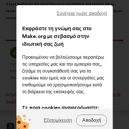
Il faut multiplier les navettes pour permettre aux seniors de se
της
κατανομή:
rendre facilement à leurs rendez-vous médicaux ou pour faire leurs
πρότασης:
Συνέχεια χωρίς αποδοχή
courses.
Εκφράστε τη γνώμη σας στο
Η
411 ψήφοι
Make.org με σεβασμό στην
πρόταση
ιδιωτική σας ζωή
αυτή
Συμφωνώ
Ουδέτερη
85%
12%
έλαβε:
:
Προκειμένου να βελτιώσουμε περαιτέρω
ψήφος
τις υπηρεσίες μας και την εμπειρία σας,
:
Αγαπημένη
Δεν έχω άποψη
:
φορές
:
φορές
59
Η
Η
ζητάμε τη συγκατάθεσή σας για τα
Κοινότοπη
Δεν είναι κατανοητή
:
φορές
:
φορές
20
πρόταση
πρόταση
cookies που εμείς και οι συνεργάτες μας
Ρεαλιστική
Αδιάφορη
:
φορές
:
φορές
131
αυτή
αυτή
επιθυμούμε να χρησιμοποιήσουμε κατά
χαρακτηρίζεται
χαρακτηρίζεται
τη διάρκεια της επίσκεψής σας.
Δημοσιεύτηκε στη διαβούλευση
Comment améliorer la
ως
ως
qualité de vie des seniors dans notre société ?
εξής:
εξής:
Σε ποια cookies αναφερόμαστε;
Τεχνικά:
cookies που είναι
Εξατομίκευση
Αποδοχή
απαραίτητα για τη λειτουργία του
Lire Et Faire Lire
Πρόταση