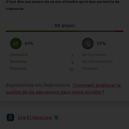
Il faut dire aux seniors de ne pas attendre qu'on leur permette de
της
κατανομή:
s'épanouir.
πρότασης:
Η
88 ψήφοι
πρόταση
αυτή
Συμφωνώ
Ουδέτερη
61%
32%
έλαβε:
:
ψήφος
:
Αγαπημένη
Δεν έχω άποψη
:
φορές
:
φορές
7
Η
Η
Κοινότοπη
Δεν είναι κατανοητή
:
φορές
:
φορές
6
πρόταση
πρόταση
Ρεαλιστική
Αδιάφορη
:
φορές
:
φορές
20
αυτή
αυτή
χαρακτηρίζεται
χαρακτηρίζεται
Δημοσιεύτηκε στη διαβούλευση
Comment améliorer la
ως
ως
qualité de vie des seniors dans notre société ?
εξής:
εξής:
Lire Et Faire Lire
Πρόταση
του/
της:
Περιεχόμενο
Με