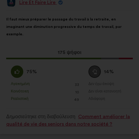
Lire Et Faire Lire
Πρόταση
του/
της:
Περιεχόμενο
Με
Il faut mieux préparer le passage du travail à la retraite, en
της
κατανομή:
imaginant une diminution progressive du temps de travail, par
πρότασης:
exemple.
Η
175 ψήφοι
πρόταση
αυτή
Συμφωνώ
Ουδέτερη
75%
14%
έλαβε:
:
ψήφος
:
Αγαπημένη
Δεν έχω άποψη
:
φορές
:
φορές
33
Η
Η
Κοινότοπη
Δεν είναι κατανοητή
:
φορές
:
φορές
10
πρόταση
πρόταση
Ρεαλιστική
Αδιάφορη
:
φορές
:
φορές
49
αυτή
αυτή
χαρακτηρίζεται
χαρακτηρίζεται
Δημοσιεύτηκε στη διαβούλευση
Comment améliorer la
ως
ως
qualité de vie des seniors dans notre société ?
εξής:
εξής: