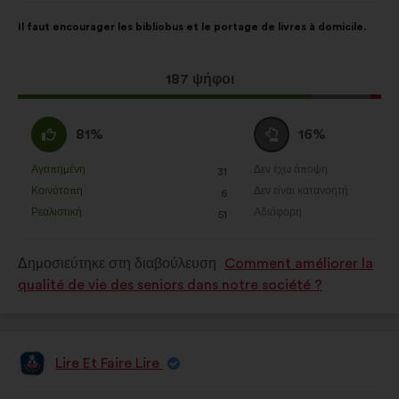
της:
Περιεχόμενο
Με
Il faut encourager les bibliobus et le portage de livres à domicile.
της
κατανομή:
πρότασης:
Η
187 ψήφοι
πρόταση
αυτή
Συμφωνώ
Ουδέτερη
81%
16%
έλαβε:
:
ψήφος
:
Αγαπημένη
Δεν έχω άποψη
:
φορές
:
φορές
31
Η
Η
Κοινότοπη
Δεν είναι κατανοητή
:
φορές
:
φορές
6
πρόταση
πρόταση
Ρεαλιστική
Αδιάφορη
:
φορές
:
φορές
51
αυτή
αυτή
χαρακτηρίζεται
χαρακτηρίζεται
Δημοσιεύτηκε στη διαβούλευση
Comment améliorer la
ως
ως
qualité de vie des seniors dans notre société ?
εξής:
εξής:
Lire Et Faire Lire
Πρόταση
του/
της:
Περιεχόμενο
Με