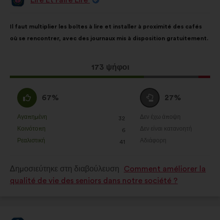
Πρόταση
του/
της:
Περιεχόμενο
Με
Il faut multiplier les boîtes à lire et installer à proximité des cafés
της
κατανομή:
où se rencontrer, avec des journaux mis à disposition gratuitement.
πρότασης:
Η
173 ψήφοι
πρόταση
αυτή
Συμφωνώ
Ουδέτερη
67%
27%
έλαβε:
:
ψήφος
:
Αγαπημένη
Δεν έχω άποψη
:
φορές
:
φορές
32
Η
Η
Κοινότοπη
Δεν είναι κατανοητή
:
φορές
:
φορές
6
πρόταση
πρόταση
Ρεαλιστική
Αδιάφορη
:
φορές
:
φορές
41
αυτή
αυτή
χαρακτηρίζεται
χαρακτηρίζεται
Δημοσιεύτηκε στη διαβούλευση
Comment améliorer la
ως
ως
qualité de vie des seniors dans notre société ?
εξής:
εξής: