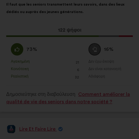
Il faut que les seniors transmettent leurs savoirs, dans des lieux
της
κατανομή:
dédiés ou auprès des jeunes générations.
πρότασης:
Η
122 ψήφοι
πρόταση
αυτή
Συμφωνώ
Ουδέτερη
73%
16%
έλαβε:
:
ψήφος
:
Αγαπημένη
Δεν έχω άποψη
:
φορές
:
φορές
21
Η
Η
Κοινότοπη
Δεν είναι κατανοητή
:
φορές
:
φορές
6
πρόταση
πρόταση
Ρεαλιστική
Αδιάφορη
:
φορές
:
φορές
32
αυτή
αυτή
χαρακτηρίζεται
χαρακτηρίζεται
Δημοσιεύτηκε στη διαβούλευση
Comment améliorer la
ως
ως
qualité de vie des seniors dans notre société ?
εξής:
εξής:
Lire Et Faire Lire
Πρόταση
του/