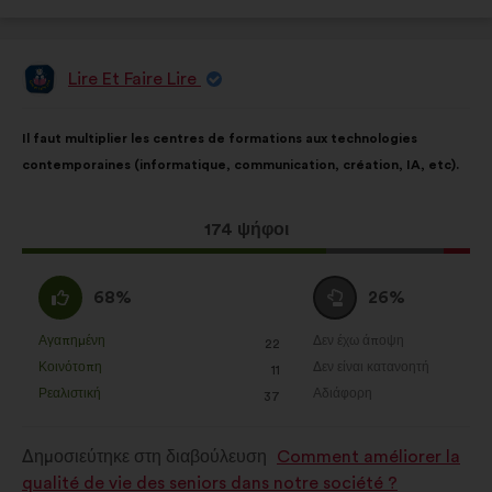
Lire Et Faire Lire
Πρόταση
του/
της:
Περιεχόμενο
Με
Il faut multiplier les centres de formations aux technologies
της
κατανομή:
contemporaines (informatique, communication, création, IA, etc).
πρότασης:
Η
174 ψήφοι
πρόταση
αυτή
Συμφωνώ
Ουδέτερη
68%
26%
έλαβε:
:
ψήφος
:
Αγαπημένη
Δεν έχω άποψη
:
φορές
:
φορές
22
Η
Η
Κοινότοπη
Δεν είναι κατανοητή
:
φορές
:
φορές
11
πρόταση
πρόταση
Ρεαλιστική
Αδιάφορη
:
φορές
:
φορές
37
αυτή
αυτή
χαρακτηρίζεται
χαρακτηρίζεται
Δημοσιεύτηκε στη διαβούλευση
Comment améliorer la
ως
ως
qualité de vie des seniors dans notre société ?
εξής:
εξής: