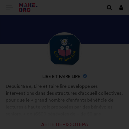
ΜΕΤΆΒΑΣΗ
Συν
ΣΤΗΝ
ΑΡΧΙΚΉ
ΣΕΛΊΔΑ
ΑΝΑΚΑΛΎΨΤΕ
Βιογραφικό
ΤΟΥ
σημείωμα:
ΤΟ
MAKE.ORG
ΠΡΟΦΊΛ
ΤΟΥ/
ΟΝΟΜΑΣΊΑ
LIRE ET FAIRE LIRE
ΤΗΣ
ΟΡΓΆΝΩΣΗΣ:
Depuis 1999, Lire et faire lire développe ses
LIRE
interventions dans des structures d’accueil collectives,
ET
pour que le + grand nombre d’enfants bénéficie de
FAIRE
lectures à haute voix proposées par des bénévoles
seniors. + de 16500 bénévoles de + de 50 ans
LIRE
interviennent dans 9100 structures auprès de 578000
ΔΕΊΤΕ ΠΕΡΙΣΣΌΤΕΡΑ
enfants. L’association porte des objectifs