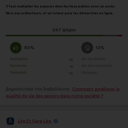
της:
Περιεχόμενο
Με
Il faut multiplier les espaces dans les lieux publics avec un accès
της
κατανομή:
libre aux ordinateurs, et un tuteur pour les démarches en ligne.
πρότασης:
Η
247 ψήφοι
πρόταση
αυτή
Συμφωνώ
Ουδέτερη
83%
13%
έλαβε:
:
ψήφος
:
Αγαπημένη
Δεν έχω άποψη
:
φορές
:
φορές
45
Η
Η
Κοινότοπη
Δεν είναι κατανοητή
:
φορές
:
φορές
15
πρόταση
πρόταση
Ρεαλιστική
Αδιάφορη
:
φορές
:
φορές
74
αυτή
αυτή
χαρακτηρίζεται
χαρακτηρίζεται
Δημοσιεύτηκε στη διαβούλευση
Comment améliorer la
ως
ως
qualité de vie des seniors dans notre société ?
εξής:
εξής:
Lire Et Faire Lire
Πρόταση
του/