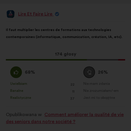
Lire Et Faire Lire
Propozycja:
Treść
Przy
Il faut multiplier les centres de formations aux technologies
propozycji:
czym
contemporaines (informatique, communication, création, IA, etc).
głosy
rozłożyły
się
Ta
174 głosy
następująco:
propozycja
zebrała:
Zgadzam
Wstrzymuję
68%
26%
się
się
:
:
Uwielbiam
Nie mam zdania
:
razy
:
razy
22
Ta
Ta
Banalne
Nie zrozumiałam/-em
:
razy
:
razy
11
propozycja
propozycja
Realistyczne
Jest mi to obojętne
:
razy
:
razy
37
została
została
zakwalifikowana
zakwalifikowana
Opublikowana w
Comment améliorer la qualité de vie
w
w
des seniors dans notre société ?
kategorii:
kategorii: