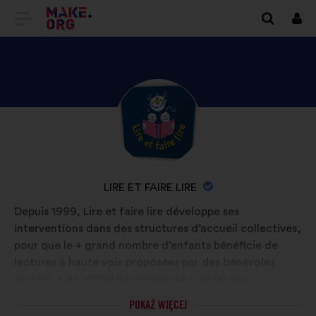
IDŹ
Zalo
się
DO
STRONY
GŁÓWNEJ
ODKRYJ
Życiorys:
MAKE.ORG
PROFIL
LIRE
ET
NAZWA
LIRE ET FAIRE LIRE
FAIRE
ORGANIZACJI:
Depuis 1999, Lire et faire lire développe ses
LIRE
interventions dans des structures d’accueil collectives,
pour que le + grand nombre d’enfants bénéficie de
lectures à haute voix proposées par des bénévoles
seniors. + de 16500 bénévoles de + de 50 ans
interviennent dans 9100 structures auprès de 578000
POKAŻ WIĘCEJ
enfants. L’association porte des objectifs