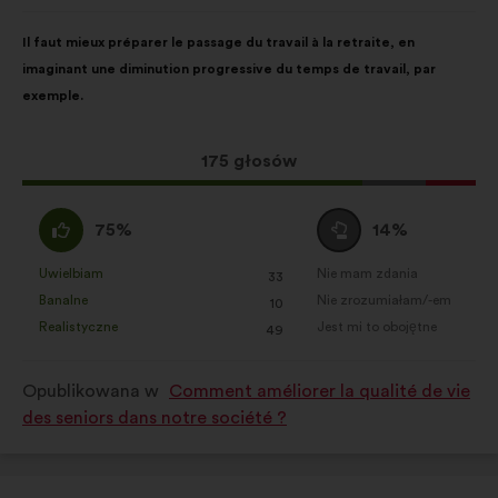
Treść
Przy
Il faut mieux préparer le passage du travail à la retraite, en
propozycji:
czym
imaginant une diminution progressive du temps de travail, par
głosy
exemple.
rozłożyły
się
następująco:
Ta
175 głosów
propozycja
zebrała:
Zgadzam
Wstrzymuję
75%
14%
się
się
:
:
Uwielbiam
Nie mam zdania
:
razy
:
razy
33
Ta
Ta
Banalne
Nie zrozumiałam/-em
:
razy
:
razy
10
propozycja
propozycja
Realistyczne
Jest mi to obojętne
:
razy
:
razy
49
została
została
zakwalifikowana
zakwalifikowana
Opublikowana w
Comment améliorer la qualité de vie
w
w
des seniors dans notre société ?
kategorii:
kategorii: