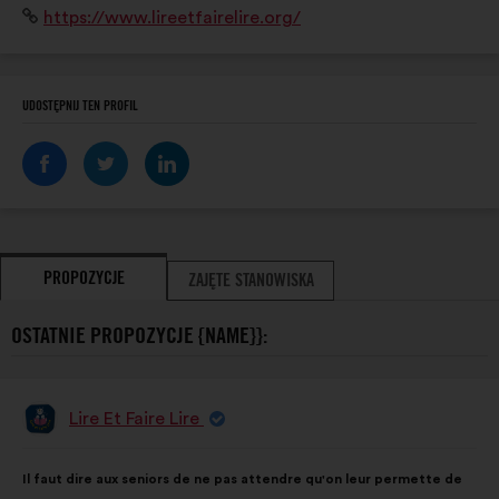
Strona
https://www.lireetfairelire.org/
complémentaires de son projet initial : le
internetowa:
développement d'un lien intergénérationnel et le bien-
vieillir.
UDOSTĘPNIJ TEN PROFIL
PROPOZYCJE
ZAJĘTE STANOWISKA
OSTATNIE PROPOZYCJE {NAME}}:
Lire Et Faire Lire
Propozycja:
Treść
Przy
Il faut dire aux seniors de ne pas attendre qu'on leur permette de
propozycji:
czym