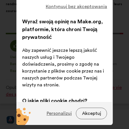
rendre facilement à leurs rendez-vous médicaux ou pour faire leurs
głosy
Kontynuuj bez akceptowania
courses.
rozłożyły
się
Wyraź swoją opinię na Make.org,
następująco:
Ta
411 głosów
platformie, która chroni Twoją
propozycja
prywatność
zebrała:
Zgadzam
Wstrzymuję
85%
12%
się
Aby zapewnić jeszcze lepszą jakość
się
:
naszych usług i Twojego
:
Uwielbiam
Nie mam zdania
:
razy
:
razy
59
Ta
Ta
doświadczenia, prosimy o zgodę na
Banalne
Nie zrozumiałam/-em
:
razy
:
razy
20
propozycja
propozycja
korzystanie z plików cookie przez nas i
Realistyczne
Jest mi to obojętne
:
razy
:
razy
131
została
została
naszych partnerów podczas Twojej
zakwalifikowana
zakwalifikowana
wizyty na stronie.
Opublikowana w
Comment améliorer la qualité de vie
w
w
des seniors dans notre société ?
kategorii:
kategorii:
O jakie pliki cookie chodzi?
Techniczne:
pliki cookie niezbędne
Personalizuj
Akceptuj
do funkcjonowania strony
Lire Et Faire Lire
Propozycja: