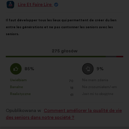
Lire Et Faire Lire
Propozycja:
Treść
Przy
Il faut développer tous les lieux qui permettent de créer du lien
propozycji:
czym
entre les générations et ne pas cantonner les seniors avec les
głosy
seniors.
rozłożyły
się
następująco:
Ta
275 głosów
propozycja
zebrała:
Zgadzam
Wstrzymuję
85%
9%
się
się
:
:
Uwielbiam
Nie mam zdania
:
razy
:
razy
70
Ta
Ta
Banalne
Nie zrozumiałam/-em
:
razy
:
razy
18
propozycja
propozycja
Realistyczne
Jest mi to obojętne
:
razy
:
razy
61
została
została
zakwalifikowana
zakwalifikowana
Opublikowana w
Comment améliorer la qualité de vie
w
w
des seniors dans notre société ?
kategorii:
kategorii: