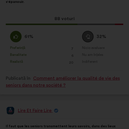
s'épanouir.
distribuire:
Această
88 voturi
propunere
a
Acord
Neutru
61%
32%
întrunit:
:
:
Preferință
Nicio evaluare
:
ori
:
ori
7
Această
Această
Banalitate
Nu am înțeles
:
ori
:
ori
6
propunere
propunere
Realistă
Indiferent
:
ori
:
ori
20
a
a
primit
primit
Publicată în
Comment améliorer la qualité de vie des
clasificarea:
clasificarea:
seniors dans notre société ?
Lire Et Faire Lire
Propunere
făcută
de:
Conținutul
Cu
Il faut que les seniors transmettent leurs savoirs, dans des lieux
propunerii:
următoarea