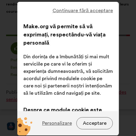
rendre facilement à leurs rendez-vous médicaux ou pour faire leurs
distribuire:
Continuare fără acceptare
courses.
Make.org vă permite să vă
Această
411 voturi
exprimați, respectându-vă viața
propunere
personală
a
Acord
Neutru
85%
12%
întrunit:
:
:
Din dorința de a îmbunătăți și mai mult
Preferință
Nicio evaluare
:
ori
:
ori
59
serviciile pe care vi le oferim și
Această
Această
Banalitate
Nu am înțeles
:
ori
:
ori
20
experiența dumneavoastră, vă solicităm
propunere
propunere
Realistă
Indiferent
:
ori
:
ori
131
acordul privind modulele cookie pe
a
a
care noi și partenerii noștri intenționăm
primit
primit
Publicată în
Comment améliorer la qualité de vie des
să le utilizăm când navigați pe site.
clasificarea:
clasificarea:
seniors dans notre société ?
Despre ce module cookie este
vorba?
Personalizare
Acceptare
Lire Et Faire Lire
Propunere
Tehnice:
module cookie
făcută