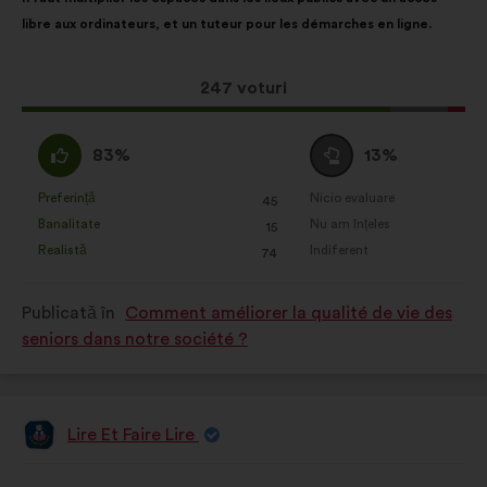
propunerii:
următoarea
libre aux ordinateurs, et un tuteur pour les démarches en ligne.
distribuire:
Această
247 voturi
propunere
a
Acord
Neutru
83%
13%
întrunit:
:
:
Preferință
Nicio evaluare
:
ori
:
ori
45
Această
Această
Banalitate
Nu am înțeles
:
ori
:
ori
15
propunere
propunere
Realistă
Indiferent
:
ori
:
ori
74
a
a
primit
primit
Publicată în
Comment améliorer la qualité de vie des
clasificarea:
clasificarea:
seniors dans notre société ?
Lire Et Faire Lire
Propunere
făcută
de:
Conținutul
Cu