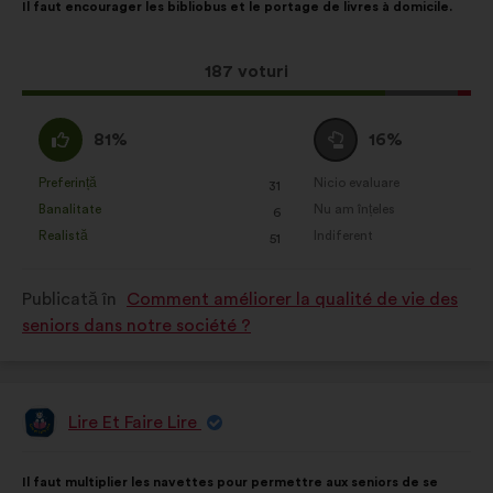
Il faut encourager les bibliobus et le portage de livres à domicile.
propunerii:
următoarea
distribuire:
Această
187 voturi
propunere
a
Acord
Neutru
81%
16%
întrunit:
:
:
Preferință
Nicio evaluare
:
ori
:
ori
31
Această
Această
Banalitate
Nu am înțeles
:
ori
:
ori
6
propunere
propunere
Realistă
Indiferent
:
ori
:
ori
51
a
a
primit
primit
Publicată în
Comment améliorer la qualité de vie des
clasificarea:
clasificarea:
seniors dans notre société ?
Lire Et Faire Lire
Propunere
făcută
de:
Conținutul
Cu
Il faut multiplier les navettes pour permettre aux seniors de se
propunerii:
următoarea