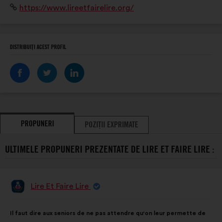
Site
https://www.lireetfairelire.org/
complémentaires de son projet initial : le
internet:
développement d'un lien intergénérationnel et le bien-
vieillir.
DISTRIBUIȚI ACEST PROFIL
PROPUNERI
POZIȚII EXPRIMATE
ULTIMELE PROPUNERI PREZENTATE DE LIRE ET FAIRE LIRE :
Lire Et Faire Lire
Propunere
făcută
de:
Conținutul
Cu
Il faut dire aux seniors de ne pas attendre qu'on leur permette de
propunerii:
următoarea