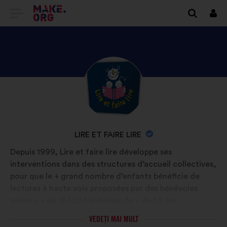
DIRECȚIONARE
Cone
SPRE
PRIMA
PAGINĂ
DESCOPERIȚI
Biografie:
A
PROFILUL
SITE-
LIRE
ULUI
ET
NUMELE
LIRE ET FAIRE LIRE
FAIRE
MAKE.ORG
ORGANIZAȚIEI:
Depuis 1999, Lire et faire lire développe ses
LIRE
interventions dans des structures d’accueil collectives,
pour que le + grand nombre d’enfants bénéficie de
lectures à haute voix proposées par des bénévoles
seniors. + de 16500 bénévoles de + de 50 ans
interviennent dans 9100 structures auprès de 578000
VEDEȚI MAI MULT
enfants. L’association porte des objectifs