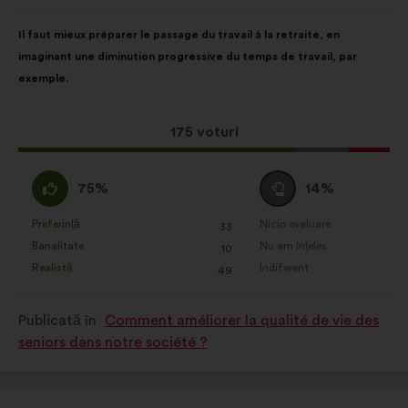
făcută
de:
Conținutul
Cu
Il faut mieux préparer le passage du travail à la retraite, en
propunerii:
următoarea
imaginant une diminution progressive du temps de travail, par
distribuire:
exemple.
Această
175 voturi
propunere
a
Acord
Neutru
75%
14%
întrunit:
:
:
Preferință
Nicio evaluare
:
ori
:
ori
33
Această
Această
Banalitate
Nu am înțeles
:
ori
:
ori
10
propunere
propunere
Realistă
Indiferent
:
ori
:
ori
49
a
a
primit
primit
Publicată în
Comment améliorer la qualité de vie des
clasificarea:
clasificarea:
seniors dans notre société ?