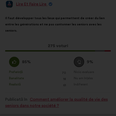
Lire Et Faire Lire
Propunere
făcută
de:
Conținutul
Cu
Il faut développer tous les lieux qui permettent de créer du lien
propunerii:
următoarea
entre les générations et ne pas cantonner les seniors avec les
distribuire:
seniors.
Această
275 voturi
propunere
a
Acord
Neutru
85%
9%
întrunit:
:
:
Preferință
Nicio evaluare
:
ori
:
ori
70
Această
Această
Banalitate
Nu am înțeles
:
ori
:
ori
18
propunere
propunere
Realistă
Indiferent
:
ori
:
ori
61
a
a
primit
primit
Publicată în
Comment améliorer la qualité de vie des
clasificarea:
clasificarea:
seniors dans notre société ?