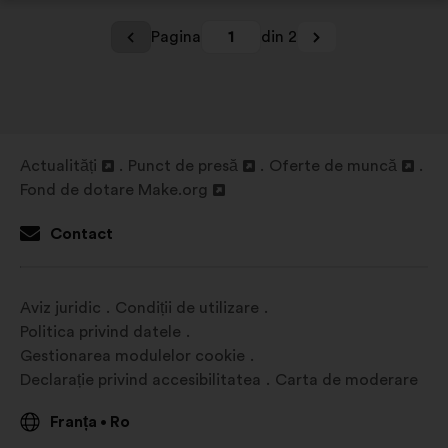
Pagina
1
din 2
Actualități
Punct de presă
Oferte de muncă
Deschidere
Deschidere
Deschidere
Fond de dotare Make.org
într-
Deschidere
într-
într-
o
într-
o
o
Contact
filă
o
filă
filă
nouă
filă
nouă
nouă
nouă
Aviz juridic
Condiții de utilizare
Politica privind datele
Gestionarea modulelor cookie
Declarație privind accesibilitatea
Carta de moderare
Franța
Ro
•