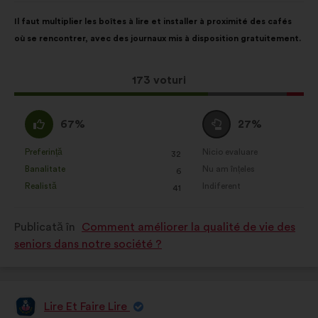
de:
Conținutul
Cu
Il faut multiplier les boîtes à lire et installer à proximité des cafés
propunerii:
următoarea
où se rencontrer, avec des journaux mis à disposition gratuitement.
distribuire:
Această
173 voturi
propunere
a
Acord
Neutru
67%
27%
întrunit:
:
:
Preferință
Nicio evaluare
:
ori
:
ori
32
Această
Această
Banalitate
Nu am înțeles
:
ori
:
ori
6
propunere
propunere
Realistă
Indiferent
:
ori
:
ori
41
a
a
primit
primit
Publicată în
Comment améliorer la qualité de vie des
clasificarea:
clasificarea:
seniors dans notre société ?
Lire Et Faire Lire
Propunere