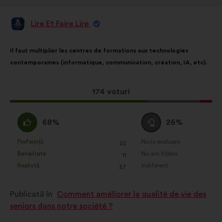
Lire Et Faire Lire
Propunere
făcută
de:
Conținutul
Cu
Il faut multiplier les centres de formations aux technologies
propunerii:
următoarea
contemporaines (informatique, communication, création, IA, etc).
distribuire:
Această
174 voturi
propunere
a
Acord
Neutru
68%
26%
întrunit:
:
:
Preferință
Nicio evaluare
:
ori
:
ori
22
Această
Această
Banalitate
Nu am înțeles
:
ori
:
ori
11
propunere
propunere
Realistă
Indiferent
:
ori
:
ori
37
a
a
primit
primit
Publicată în
Comment améliorer la qualité de vie des
clasificarea:
clasificarea:
seniors dans notre société ?