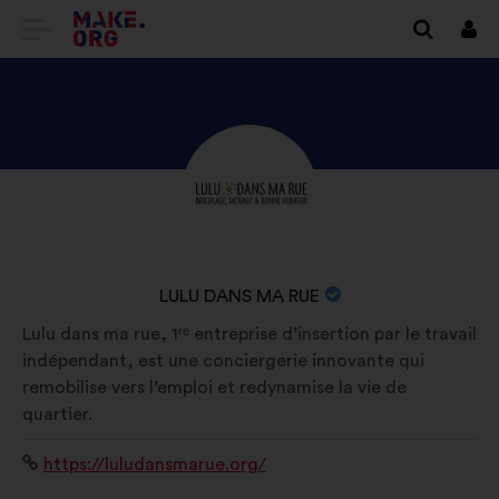
SIIRRY
Kirj
sisä
MAKE.ORGIN
KOTISIVULLE
TUTUSTU
Tietoa:
ORGANISAATION
LULU
DANS
ORGANISAATION
LULU DANS MA RUE
MA
NIMI:
Lulu dans ma rue, 1ʳᵉ entreprise d’insertion par le travail
RUE
indépendant, est une conciergerie innovante qui
PROFIILIIN
remobilise vers l’emploi et redynamise la vie de
quartier.
Verkkosivusto:
https://luludansmarue.org/