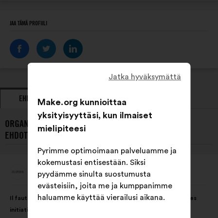
JAA TÄMÄ PROFIILI
Jatka hyväksymättä
EHDOTUKSET
KANNANOTOT
Make.org kunnioittaa
yksityisyyttäsi, kun ilmaiset
ORGANISAATION LULU DANS MA RUE VIIMEISIMMÄT
mielipiteesi
EHDOTUKSET:
Pyrimme optimoimaan palveluamme ja
kokemustasi entisestään. Siksi
Lulu Dans Ma Rue
pyydämme sinulta suostumusta
Ehdotus
henkilöltä
evästeisiin, joita me ja kumppanimme
Ehdotuksen
Äänten
haluamme käyttää vierailusi aikana.
Il faut ouvrir les kiosques aux acteurs de l’ESS pour valoriser des
sisältö:
jakautuminen:
initiatives locales et créer du lien social.