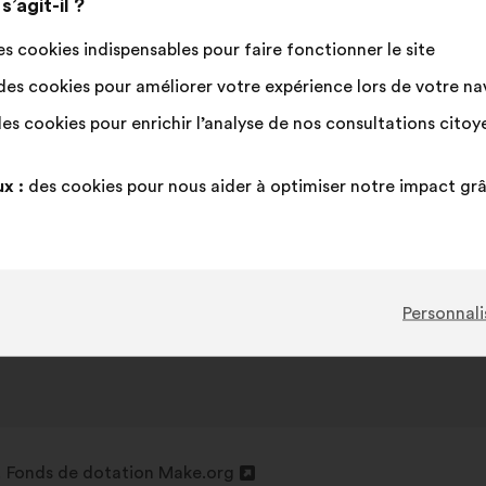
’agit-il ?
:
Cette
114 vot
proposi
s cookies indispensables pour faire fonctionner le site
a
D'accord
Cette
Vote
Cette
31%
50%
récolté
es cookies pour améliorer votre expérience lors de votre navi
:
proposition
neutre
proposition
:
a
:
a
Coup de cœur
:
fois
6
Pas d'avis
:
fois
es cookies pour enrichir l’analyse de nos consultations cito
été
été
Banalité
:
fois
7
Pas compris
:
fois
qualifiée
qualifiée
Réaliste
:
fois
9
Indifférent
:
fois
x :
des cookies pour nous aider à optimiser notre impact gr
en
en
:
:
Postée dans
Comment améliorer nos villes pour mie
social, sécurité, logement, transport accessibilit
Personnali
Fonds de dotation Make.org
re
Ouverture