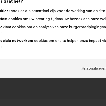
s gaat het?
Dit
114 stem
voorstel
okies:
cookies die essentieel zijn voor de werking van de site
kreeg:
Mee
Dit
Neutraal
Dit
31%
50%
ies:
cookies om uw ervaring tijdens uw bezoek aan onze web
eens
voorstel
:
voorstel
:
is
is
Favoriet
:
keer
6
Geen mening
:
keer
ookies:
cookies om de analyse van onze burgerraadpleginge
gekwalificeerd
gekwalificeerd
Cliché
:
keer
7
Niet begrepen
:
keer
en
als:
als:
Realistisch
:
keer
9
Onbelangrijk
:
keer
sociale netwerken:
cookies om ons te helpen onze impact vi
n
Geplaatst in
Comment améliorer nos villes pour mie
social, sécurité, logement, transport accessibilit
Personalisere