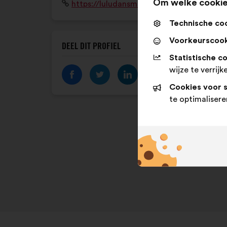
Om welke cookie
Website:
https://luludansmarue.org/
Technische co
Voorkeurscook
DEEL DIT PROFIEL
Statistische c
wijze te verrijk
Cookies voor 
te optimalisere