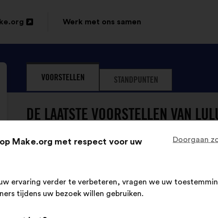
ke.org
Werk met ons samen
VOORSTELLEN
STANDPUNTEN
DE LAATSTE VOORSTELLEN VAN LUL
Doorgaan zo
op Make.org met respect voor uw
Lulu Dans Ma Rue
Voorstel
van:
Inhoud
Met
Il faut ouvrir les kiosques aux acteurs de l’E
uw ervaring verder te verbeteren, vragen we uw toestemmin
van
de
et créer du lien social.
tners tijdens uw bezoek willen gebruiken.
het
volgende
voorstel:
verdeling: