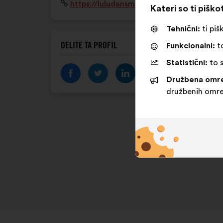
Spletišče:
https://luludansmarue.org/
Kateri so ti piško
Tehnični:
ti piš
DELITE TA PROFIL
Funkcionalni:
to
Statistični:
to s
Družbena omre
družbenih omre