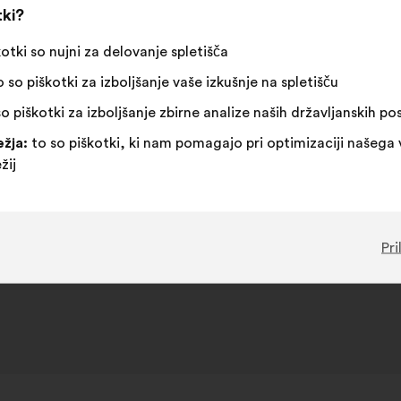
Ta
114 glas
tki?
predlog
je
kotki so nujni za delovanje spletišča
Za
Ta
Neopredeljen/-
Ta
31 %
50 %
zbral:
:
predlog
a
predlog
 so piškotki za izboljšanje vaše izkušnje na spletišču
je
:
je
Navdušujoče
:
krat
6
Nimam mnenja
:
krat
o piškotki za izboljšanje zbirne analize naših državljanskih p
prejel
prejel
Očitno
:
krat
7
Nerazumljivo
:
krat
naslednje
naslednje
Izvedljivo
:
krat
9
Vseeno mi je
:
krat
žja:
to so piškotki, ki nam pomagajo pri optimizaciji našega 
obrazložitve:
obrazložitve:
žij
Objavljeno v
Comment améliorer nos villes pour mie
social, sécurité, logement, transport accessibilit
Pri