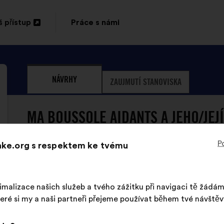
 přístup
Práce s námi
vřít
vé
NÁVRHY
ZAUJMUTÍ STANOVISKA
rtě
ELKY
MA BOUSSOLE AIDANTS A JEHO/JEJÍ
P
Make.org s respektem ke tvému
Ma Boussole Aidants
Návrh:
Obsah
S
Il faut rendre possible le virage domiciliaire
imalizace našich služeb a tvého zážitku při navigaci tě žádá
návrhu:
distribucí:
moyens en faveur des solutions le rendant p
eré si my a naši partneři přejeme používat během tvé návštěv