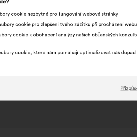
jde?
Tento
377 hla
návrh
bory cookie nezbytné pro fungování webové stránky
získal:
Souhlasím
Tento
Neutrální
Tento
52%
42%
ubory cookie pro zlepšení tvého zážitku při procházení webu
:
návrh
hlas
návrh
byl
:
byl
Oblíbený
:
krát
14
Bez názoru
:
krát
bory cookie k obohacení analýzy našich občanských konzul
kvalifikován:
kvalifikován:
Banalita
:
krát
3
Nepochopený
:
krát
Realistický
:
krát
43
Lhostejný
:
krát
ubory cookie, které nám pomáhají optimalizovat náš dopad 
Zveřejněno v
Comment améliorer la qualité de vie
Přizpůs