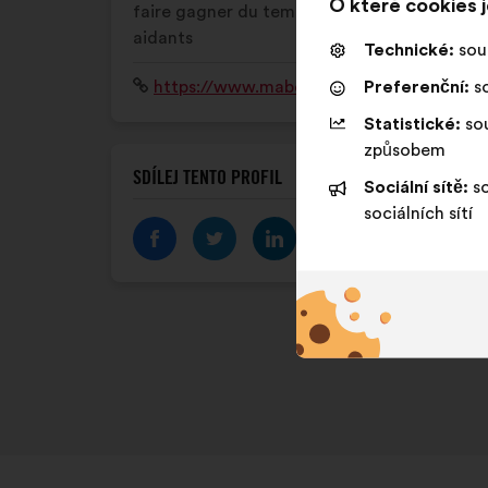
O které cookies 
faire gagner du temps et de l'énergie aux
aidants
Technické:
sou
Preferenční:
so
Internetová
https://www.maboussoleaidants.fr/
stránka:
Statistické:
sou
způsobem
SDÍLEJ TENTO PROFIL
Sociální sítě:
so
sociálních sítí