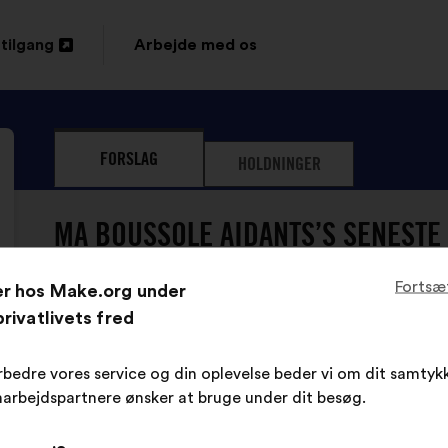
tilgang
Arbejde med os
s
FORSLAG
HOLDNINGER
MA BOUSSOLE AIDANTS’S SENESTE
Fortsæ
er hos Make.org under
rivatlivets fred
Ma Boussole Aidants
Forslag
fra:
Forslagets
Med
Il faut rendre possible le virage domiciliaire
rbedre vores service og din oplevelse beder vi om dit samtykk
indhold:
følgende
moyens en faveur des solutions le rendant p
arbejdspartnere ønsker at bruge under dit besøg.
fordeling: