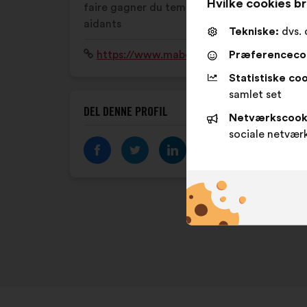
Hvilke cookies br
faire gagner du temps et de l'énergie aux
aidants
Tekniske:
dvs. 
Præferenceco
Websted:
https://www.maboussoleaidants.fr/
Statistiske coo
samlet set
DEL DENNE PROFIL
Netværkscook
sociale netvær