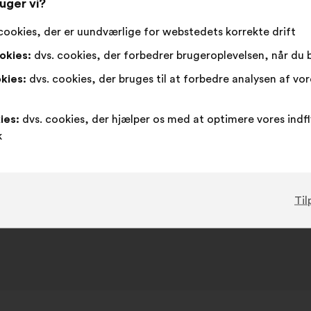
uger vi?
Dette
377 stem
forslag
cookies, der er uundværlige for webstedets korrekte drift
har
Enig
Dette
Neutral
Dette
52%
42%
opnået:
okies:
dvs. cookies, der forbedrer brugeroplevelsen, når du
:
forslag
:
forslag
er
er
Favorit
:
gang
14
Ved ikke
:
gang
kies:
dvs. cookies, der bruges til at forbedre analysen af vo
kvalificeret
kvalificeret
Banal
:
gang
3
Ikke forstået
:
gang
som:
som:
Realistisk
:
gang
43
Ligeglad
:
gang
ies:
dvs. cookies, der hjælper os med at optimere vores indf
k
Indsendt i
Comment améliorer la qualité de vie de
Til