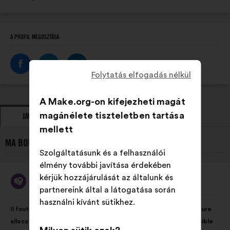
A PROFIL MEGOSZTÁSA
Folytatás elfogadás nélkül
A Make.org-on kifejezheti magát
magánélete tiszteletben tartása
JAVASLATOK
ÁLLÁSFOGLALÁSOK
mellett
MA BOUSSOLE AIDANTS LEGÚJABB JAVASLATAI:
Szolgáltatásunk és a felhasználói
élmény további javítása érdekében
kérjük hozzájárulását az általunk és
Ma Boussole Aidants
A
partnereink által a látogatása során
javaslat
szerzője:
A
A
használni kívánt sütikhez.
Il faut rendre possible le virage domiciliaire grâce à une meilleure
javaslat
következő
allocation des moyens en faveur des solutions le rendant possible
tartalma:
megoszlásban: