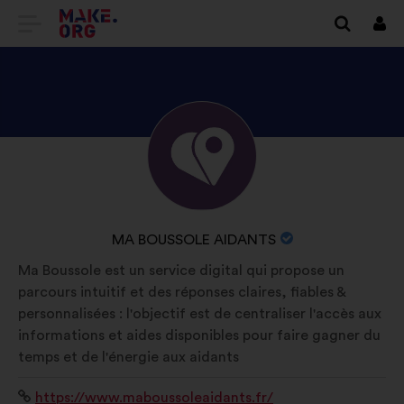
TOVÁBB
Beje
A
MAKE.ORG
FŐOLDALÁRA
NÉZZE
Önéletrajz:
MEG
MA
BOUSSOLE
A
MA BOUSSOLE AIDANTS
AIDANTS
SZERVEZET
Ma Boussole est un service digital qui propose un
PROFILJÁT
NEVE:
parcours intuitif et des réponses claires, fiables &
personnalisées : l'objectif est de centraliser l'accès aux
informations et aides disponibles pour faire gagner du
temps et de l'énergie aux aidants
Weboldal:
https://www.maboussoleaidants.fr/