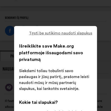
svetainė:
BENDRINTI ŠĮ PROFILĮ
Tęsti be sutikimo naudoti slapukus
Išreikškite save Make.org
platformoje išsaugodami savo
PASIŪLYMAI
POZICIJA
privatumą
NAUJAUSI MA BOUSSOLE AIDANTS PASIŪLYMAI:
Siekdami toliau tobulinti savo
paslaugas ir jūsų patirtį, prašome leisti
naudoti mūsų ir mūsų partnerių
Ma Boussole Aidants
slapukus, kai lankotės svetainėje.
Pasiūlymas:
Pasiūlymo
Balsai
Il faut rendre possible le virage domiciliaire grâce à une meilleure
Kokie tai slapukai?
turinys:
pasiskirstė
allocation des moyens en faveur des solutions le rendant possible
taip: