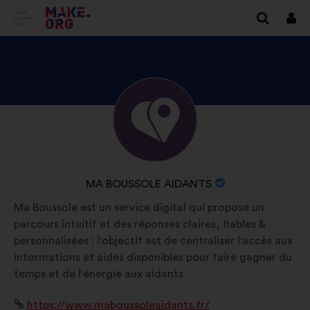
EITI
Prisi
Į
PAGRINDINĮ
MAKE.ORG
PATIKRINKITE
Biografija:
PUSLAPĮ
MA
BOUSSOLE
AIDANTS
ORGANIZACIJOS
MA BOUSSOLE AIDANTS
PROFILĮ
PAVADINIMAS:
Ma Boussole est un service digital qui propose un
parcours intuitif et des réponses claires, fiables &
personnalisées : l'objectif est de centraliser l'accès aux
informations et aides disponibles pour faire gagner du
temps et de l'énergie aux aidants
Interneto
https://www.maboussoleaidants.fr/