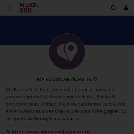
DOTIES
Piet
UZ
VIETNES
MAKE.ORG
APSKATIET
Biogrāfija:
SĀKUMLAPU
MA
BOUSSOLE
AIDANTS
ORGANIZĀCIJAS
MA BOUSSOLE AIDANTS
PROFILU
NOSAUKUMS:
Ma Boussole est un service digital qui propose un
parcours intuitif et des réponses claires, fiables &
personnalisées : l'objectif est de centraliser l'accès aux
informations et aides disponibles pour faire gagner du
temps et de l'énergie aux aidants
Interneta
https://www.maboussoleaidants.fr/