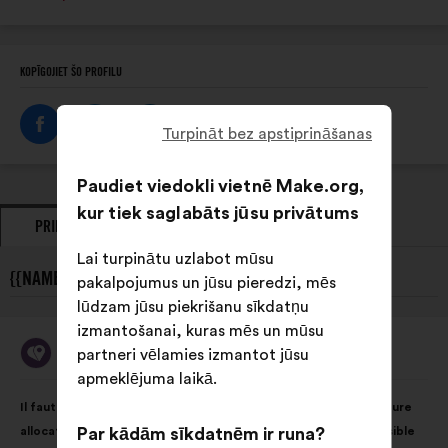
vietne:
KOPĪGOJIET ŠO PROFILU
Turpināt bez apstiprināšanas
Paudiet viedokli vietnē Make.org,
kur tiek saglabāts jūsu privātums
PRIEKŠLIKUMI
VIEDOKĻI
Lai turpinātu uzlabot mūsu
{{NAME}} JAUNĀKIE PRIEKŠLIKUMI:
pakalpojumus un jūsu pieredzi, mēs
lūdzam jūsu piekrišanu sīkdatņu
izmantošanai, kuras mēs un mūsu
Ma Boussole Aidants
partneri vēlamies izmantot jūsu
Priekšlikumu
iesniedza:
apmeklējuma laikā.
Priekšlikuma
Sadalījums
Il faut rendre possible le virage domiciliaire grâce à une meilleure
saturs:
ir
Par kādām sīkdatnēm ir runa?
allocation des moyens en faveur des solutions le rendant possible
šāds: