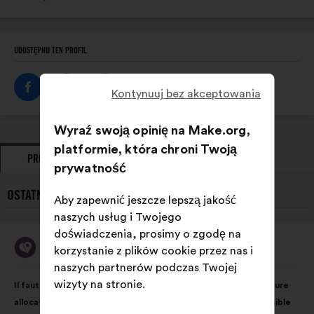
internetowa:
UDOSTĘPNIJ TEN PROFIL
Kontynuuj bez akceptowania
Wyraź swoją opinię na Make.org,
platformie, która chroni Twoją
PROPOZYCJE
ZAJĘTE STANOWISKA
prywatność
OSTATNIE PROPOZYCJE {NAME}}:
Aby zapewnić jeszcze lepszą jakość
naszych usług i Twojego
doświadczenia, prosimy o zgodę na
Ma Boussole Aidants
korzystanie z plików cookie przez nas i
Propozycja:
naszych partnerów podczas Twojej
Treść
Przy
wizyty na stronie.
Il faut rendre possible le virage domiciliaire grâce à une meilleure
propozycji:
czym
allocation des moyens en faveur des solutions le rendant possible
głosy