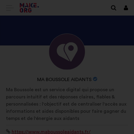
IDŹ
Zalo
się
DO
STRONY
GŁÓWNEJ
ODKRYJ
Życiorys:
MAKE.ORG
PROFIL
MA
BOUSSOLE
NAZWA
MA BOUSSOLE AIDANTS
AIDANTS
ORGANIZACJI:
Ma Boussole est un service digital qui propose un
parcours intuitif et des réponses claires, fiables &
personnalisées : l'objectif est de centraliser l'accès aux
informations et aides disponibles pour faire gagner du
temps et de l'énergie aux aidants
Strona
https://www.maboussoleaidants.fr/