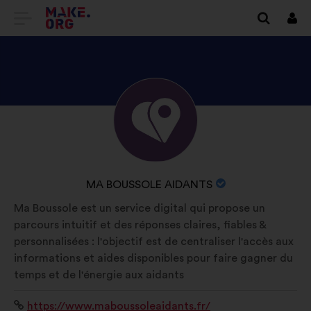
PREJSŤ
Prihl
sa
NA
DOMOVSKÚ
STRÁNKU
ZOZNÁMTE
Životopis:
MAKE.ORG
SA
S
PROFILOM
NÁZOV
MA BOUSSOLE AIDANTS
MA
ORGANIZÁCIE:
Ma Boussole est un service digital qui propose un
BOUSSOLE
parcours intuitif et des réponses claires, fiables &
AIDANTS
personnalisées : l'objectif est de centraliser l'accès aux
informations et aides disponibles pour faire gagner du
temps et de l'énergie aux aidants
Internetová
https://www.maboussoleaidants.fr/