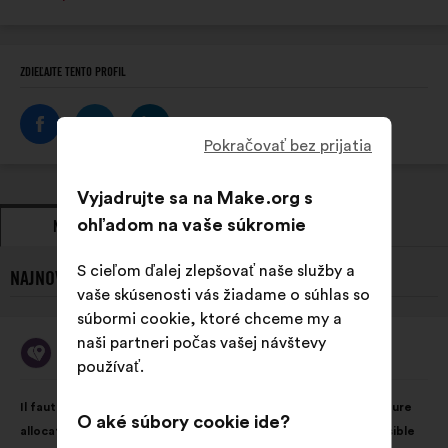
stránka:
ZDIEĽAJTE TENTO PROFIL
Pokračovať bez prijatia
Vyjadrujte sa na Make.org s
ohľadom na vaše súkromie
NÁVRHY
ZAUJATIE STANOVISKA
S cieľom ďalej zlepšovať naše služby a
NAJNOVŠIE NÁVRHY OD MA BOUSSOLE AIDANTS:
vaše skúsenosti vás žiadame o súhlas so
súbormi cookie, ktoré chceme my a
naši partneri počas vašej návštevy
Ma Boussole Aidants
Návrh:
používať.
Obsah
S
Il faut rendre possible le virage domiciliaire grâce à une meilleure
návrhu:
rozdelením:
O aké súbory cookie ide?
allocation des moyens en faveur des solutions le rendant possible