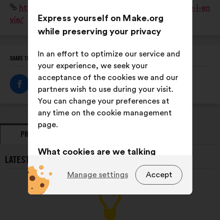
Website:
https://www.linkedin.com/company/maisons-de-l-en
humaine. La première maison est à Drancy, Seine-
Express yourself on Make.org
vie/
Saint-Denis.
while preserving your privacy
In an effort to optimize our service and
SHARE THIS PROFILE
your experience, we seek your
acceptance of the cookies we and our
partners wish to use during your visit.
You can change your preferences at
any time on the cookie management
page.
PROPOSALS
OPINIONS
What cookies are we talking
LATEST PROPOSALS FROM MAISONS DE L'ENVIE:
about?
Manage settings
Accept
Technical:
cookies that are
essential for the website’s
functioning.