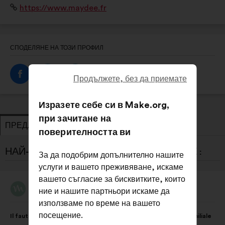
Уебсайт:
https://www.maydee.fr
travail domestique pour mesurer et objectiver la
répartition au sein des couples.
СПОДЕЛЯНЕ НА ТОЗИ ПРОФИЛ
Продължете, без да приемате
Изразете себе си в Make.org,
при зачитане на
ПРЕДЛОЖЕНИЯ
ЗАЕМАНЕ НА ПОЗИЦИЯ
поверителността ви
НАЙ-НОВИТЕ ПРЕДЛОЖЕНИЯ ОТ MAYDÉE :
За да подобрим допълнително нашите
услуги и вашето преживяване, искаме
вашето съгласие за бисквитките, които
Maydée
ние и нашите партньори искаме да
Предложение
от:
използваме по време на вашето
Съдържание
Като
посещение.
Il faut agir sur les inégalités dans la sphère domestique et familiale
на
разпределението