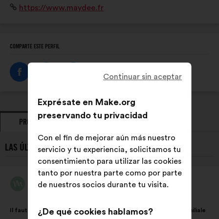
Sitio
https://www.maydee.fr
travail domestique pour mesurer et objectiver la
web:
répartition au sein des couples.
COMPARTE ESTE PERFIL
Continuar sin aceptar
Exprésate en Make.org
preservando tu privacidad
PROPUESTAS
POSICIONAMIENTOS
Con el fin de mejorar aún más nuestro
LAS ÚLTIMAS PROPUESTAS DE MAYDÉE:
servicio y tu experiencia, solicitamos tu
consentimiento para utilizar las cookies
tanto por nuestra parte como por parte
Maydée
de nuestros socios durante tu visita.
Propuesta
de:
Contenido
Con
Il faut agir sur les inégalités dans la sphère domestique et familiale
¿De qué cookies hablamos?
de
el