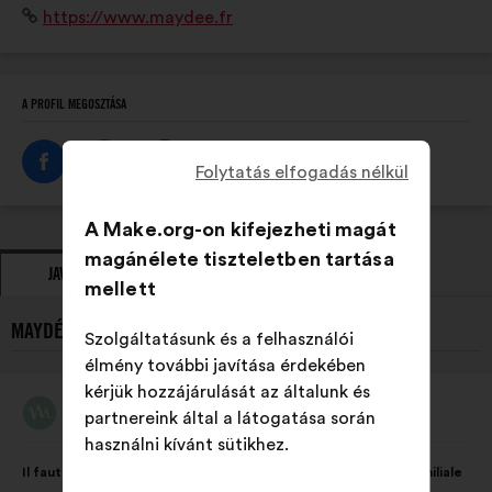
Weboldal:
https://www.maydee.fr
travail domestique pour mesurer et objectiver la
répartition au sein des couples.
A PROFIL MEGOSZTÁSA
Folytatás elfogadás nélkül
A Make.org-on kifejezheti magát
magánélete tiszteletben tartása
JAVASLATOK
ÁLLÁSFOGLALÁSOK
mellett
MAYDÉE LEGÚJABB JAVASLATAI:
Szolgáltatásunk és a felhasználói
élmény további javítása érdekében
kérjük hozzájárulását az általunk és
Maydée
partnereink által a látogatása során
A
javaslat
használni kívánt sütikhez.
szerzője:
A
A
Il faut agir sur les inégalités dans la sphère domestique et familiale
javaslat
következő