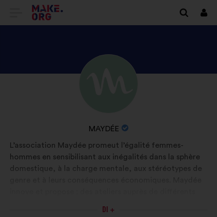
VAI
Conn
ALLA
HOME
PAGE
SCOPRI
Biografia:
DI
IL
MAKE.ORG
PROFILO
DI
NOME
MAYDÉE
MAYDÉE
DELL'ORGANIZZAZIONE:
L’association Maydée promeut l’égalité femmes-
hommes en sensibilisant aux inégalités dans la sphère
domestique, à la charge mentale, aux stéréotypes de
genre et à leurs conséquences économiques. Maydée
innove et propose : des ateliers auprès de différents
publics; un programme d’accompagnement à l’emploi ;
DI +
Maydée APP 1ère application de quantification du