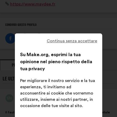
Sito
https://www.maydee.fr
travail domestique pour mesurer et objectiver la
Internet:
répartition au sein des couples.
CONDIVIDI QUESTO PROFILO
Continua senza accettare
Su Make.org, esprimi la tua
opinione nel pieno rispetto della
PROPOSTE
PRESE DI POSIZIONE
tua privacy
LE ULTIME PROPOSTE DI MAYDÉE:
Per migliorare il nostro servizio e la tua
esperienza, ti invitiamo ad
acconsentire ai cookie che vorremmo
Maydée
utilizzare, insieme ai nostri partner, in
Proposta
di:
occasione delle tue visite al sito.
Contenuto
Così
Il faut agir sur les inégalités dans la sphère domestique et familiale
della
ripartiti: