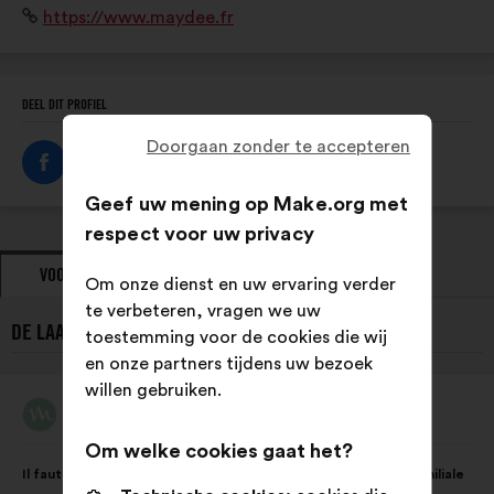
Website:
https://www.maydee.fr
travail domestique pour mesurer et objectiver la
répartition au sein des couples.
DEEL DIT PROFIEL
Doorgaan zonder te accepteren
Geef uw mening op Make.org met
respect voor uw privacy
VOORSTELLEN
STANDPUNTEN
Om onze dienst en uw ervaring verder
te verbeteren, vragen we uw
DE LAATSTE VOORSTELLEN VAN MAYDÉE:
toestemming voor de cookies die wij
en onze partners tijdens uw bezoek
willen gebruiken.
Maydée
Voorstel
van:
Om welke cookies gaat het?
Inhoud
Met
Il faut agir sur les inégalités dans la sphère domestique et familiale
van
de