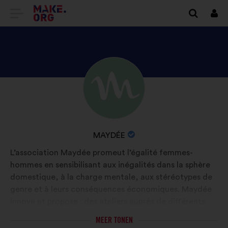
GA
Inlo
NAAR
DE
HOMEPAGE
BEKIJK
Biografie:
VAN
HET
MAKE.ORG
PROFIEL
VAN
NAAM
MAYDÉE
MAYDÉE
VAN
L’association Maydée promeut l’égalité femmes-
DE
hommes en sensibilisant aux inégalités dans la sphère
ORGANISATIE:
domestique, à la charge mentale, aux stéréotypes de
genre et à leurs conséquences économiques. Maydée
innove et propose : des ateliers auprès de différents
publics; un programme d’accompagnement à l’emploi ;
MEER TONEN
Maydée APP 1ère application de quantification du