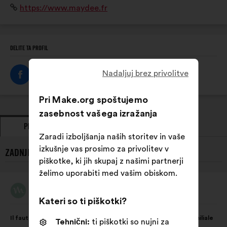
Spletišče:
https://www.maydee.fr
travail domestique pour mesurer et objectiver la
répartition au sein des couples.
DELITE TA PROFIL
Nadaljuj brez privolitve
Pri Make.org spoštujemo
zasebnost vašega izražanja
PREDLOGI
STALIŠČA
Zaradi izboljšanja naših storitev in vaše
izkušnje vas prosimo za privolitev v
ZADNJI PREDLOGI OSEBE MAYDÉE:
piškotke, ki jih skupaj z našimi partnerji
želimo uporabiti med vašim obiskom.
Maydée
Predlog:
Kateri so ti piškotki?
Vsebina
Z
Il faut agir sur les inégalités dans la sphère domestique et familiale
Tehnični:
ti piškotki so nujni za
predloga:
naslednjo