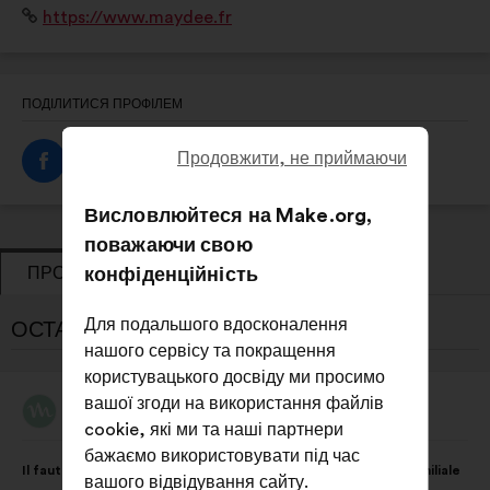
Вебсайт:
https://www.maydee.fr
travail domestique pour mesurer et objectiver la
répartition au sein des couples.
ПОДІЛИТИСЯ ПРОФІЛЕМ
Продовжити, не приймаючи
Висловлюйтеся на Make.org,
поважаючи свою
ПРОПОЗИЦІЇ
конфіденційність
ГОЛОСУВАННЯ
Для подальшого вдосконалення
ОСТАННІ ПРОПОЗИЦІЇ MAYDÉE:
нашого сервісу та покращення
користувацького досвіду ми просимо
вашої згоди на використання файлів
Maydée
Пропозиція
cookie, які ми та наші партнери
від:
Зміст
З
бажаємо використовувати під час
Il faut agir sur les inégalités dans la sphère domestique et familiale
пропозиції:
розподілом:
вашого відвідування сайту.