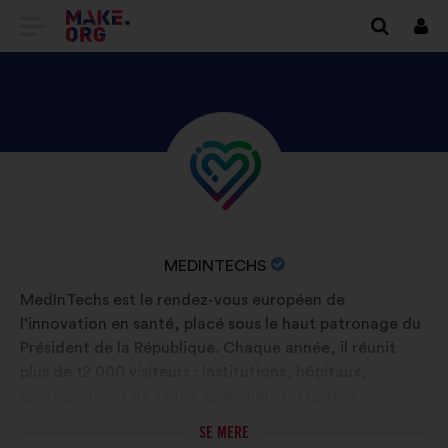
TILBAGE
Log
på
TIL
MAKE.ORG’S
STARTSIDE
SE
Biografi:
MEDINTECHS’S
PROFIL
ORGANISATIONENS
MEDINTECHS
NAVN:
MedInTechs est le rendez-vous européen de
l’innovation en santé, placé sous le haut patronage du
Président de la République. Chaque année, il réunit
plus de 12 000 visiteurs : institutions, hôpitaux,
professionnels de santé, chercheurs, startups,
industriels, patients, aidants et citoyens engagés pour
SE MERE
comprendre, débattre et construire ensemble la santé