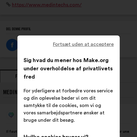
Websted:
https://www.medintechs.com/
d’aujourd’hui et de demain.
DEL DENNE PROFIL
Fortsæt uden at acceptere
Sig hvad du mener hos Make.org
under overholdelse af privatlivets
FORSLAG
fred
HOLDNINGER
For yderligere at forbedre vores service
MEDINTECHS’S SENESTE FORSLAG:
og din oplevelse beder vi om dit
samtykke til de cookies, som vi og
vores samarbejdspartnere ønsker at
MedInTechs
Forslag
bruge under dit besøg.
fra:
Forslagets
Med
Il faut décloisonner les acteurs et unir les expertises pour bâtir une
indhold:
følgende