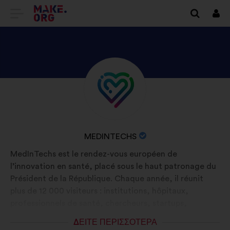
ΜΕΤΆΒΑΣΗ
Συν
ΣΤΗΝ
ΑΡΧΙΚΉ
ΣΕΛΊΔΑ
ΑΝΑΚΑΛΎΨΤΕ
Βιογραφικό
ΤΟΥ
σημείωμα:
ΤΟ
MAKE.ORG
ΠΡΟΦΊΛ
ΤΟΥ/
ΟΝΟΜΑΣΊΑ
MEDINTECHS
ΤΗΣ
ΟΡΓΆΝΩΣΗΣ:
MedInTechs est le rendez-vous européen de
MEDINTECHS
l’innovation en santé, placé sous le haut patronage du
Président de la République. Chaque année, il réunit
plus de 12 000 visiteurs : institutions, hôpitaux,
professionnels de santé, chercheurs, startups,
industriels, patients, aidants et citoyens engagés pour
ΔΕΊΤΕ ΠΕΡΙΣΣΌΤΕΡΑ
comprendre, débattre et construire ensemble la santé