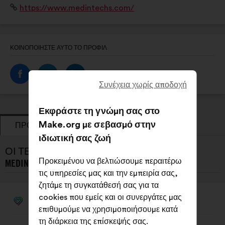
Ιστότοπος:
https://www.medintechs.com/
d’aujourd’hui et de demain.
ΚΟΙΝΟΠΟΙΉΣΤΕ ΑΥΤΌ ΤΟ ΠΡΟΦΊΛ
Συνέχεια χωρίς αποδοχή
Εκφράστε τη γνώμη σας στο
Make.org με σεβασμό στην
ΠΡΟΤΆΣΕΙΣ
ΤΟΠΟΘΕΤΉΣΕΙΣ
ιδιωτική σας ζωή
ΟΙ ΤΕΛΕΥΤΑΊΕΣ ΠΡΟΤΆΣΕΙΣ ΤΟΥ/ΤΗΣ
Προκειμένου να βελτιώσουμε περαιτέρω
MEDINTECHS:
τις υπηρεσίες μας και την εμπειρία σας,
ζητάμε τη συγκατάθεσή σας για τα
cookies που εμείς και οι συνεργάτες μας
MedInTechs
Πρόταση
επιθυμούμε να χρησιμοποιήσουμε κατά
του/
της:
Περιεχόμενο
Με
τη διάρκεια της επίσκεψής σας.