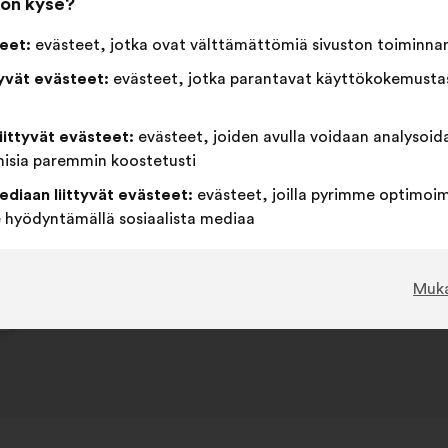
 on kyse?
Tämä
169 ään
ehdotu
eet:
evästeet, jotka ovat välttämättömiä sivuston toiminna
sai
samaa
Tätä
Äänestä
Tätä
65%
29%
ääniä
tyvät evästeet:
evästeet, jotka parantavat käyttökokemustas
mieltä
ehdotusta
tyhjää
ehdotusta
seuraav
:
on
:
on
Suosikki
:
kertaa
24
Ei mielipidettä
:
kertaa
luonnehdittu
luonnehdittu
Itsestään selvä
:
kertaa
10
En ymmärtänyt
:
kertaa
liittyvät evästeet:
evästeet, joiden avulla voidaan analysoid
seuraavasti:
seuraavasti:
Realistinen
:
kertaa
35
Ei merkitystä
:
kertaa
misia paremmin koostetusti
ediaan liittyvät evästeet:
evästeet, joilla pyrimme optimoi
hyödyntämällä sosiaalista mediaa
Julkaistu kuulemisessa
Comment améliorer ensemble
Muk