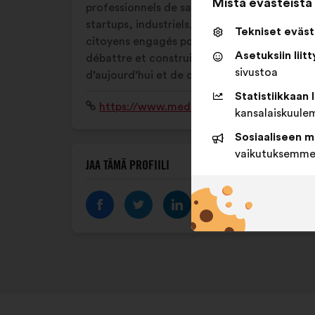
Mistä evästeistä
professionnels de santé, chercheurs,
startups, industriels, patients, aidants et
Tekniset eväst
citoyens engagés pour comprendre,
Asetuksiin liit
débattre et construire ensemble la santé
sivustoa
d’aujourd’hui et de demain.
Statistiikkaan 
Verkkosivusto:
https://www.medintechs.com/
kansalaiskuule
Sosiaaliseen m
vaikutuksemme 
JAA TÄMÄ PROFIILI