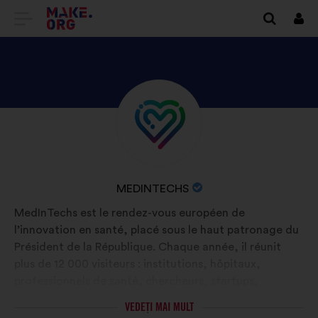
DIRECȚIONARE
Cone
SPRE
PRIMA
PAGINĂ
DESCOPERIȚI
Biografie:
A
PROFILUL
SITE-
MEDINTECHS
ULUI
NUMELE
MEDINTECHS
MAKE.ORG
ORGANIZAȚIEI:
MedInTechs est le rendez-vous européen de
l’innovation en santé, placé sous le haut patronage du
Président de la République. Chaque année, il réunit
plus de 12 000 visiteurs : institutions, hôpitaux,
professionnels de santé, chercheurs, startups,
industriels, patients, aidants et citoyens engagés pour
VEDEȚI MAI MULT
comprendre, débattre et construire ensemble la santé