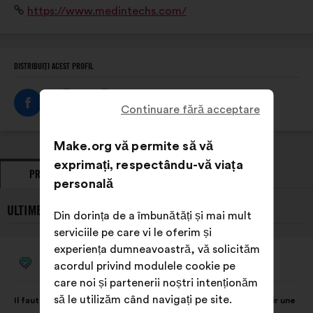
Site
https://www.medintechs.com/
d’aujourd’hui et de demain.
internet:
DISTRIBUIȚI ACEST PROFIL
Continuare fără acceptare
Make.org vă permite să vă
exprimați, respectându-vă viața
PROPUNERI
POZIȚII EXPRIMATE
personală
ULTIMELE PROPUNERI PREZENTATE DE MEDINTECHS:
Din dorința de a îmbunătăți și mai mult
serviciile pe care vi le oferim și
experiența dumneavoastră, vă solicităm
MedInTechs
acordul privind modulele cookie pe
Propunere
făcută
care noi și partenerii noștri intenționăm
de:
Conținutul
Cu
să le utilizăm când navigați pe site.
Il faut décloisonner les acteurs et unir les expertises pour bâtir une
propunerii:
următoarea