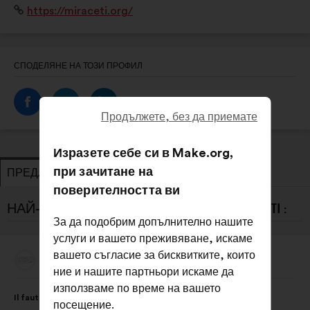
Уебсайт:
https://miraceti.org/
suivi des populations des 8 espèces de cétacés
résidentes en Méditerranée française.
СПОДЕЛЯНЕ НА ТОЗИ ПРОФИЛ
Продължете, без да приемате
Изразете себе си в Make.org,
при зачитане на
ПРЕДЛОЖЕНИЯ
ЗАЕМАНЕ НА ПОЗИЦИЯ
поверителността ви
НАЙ-НОВИТЕ ПРЕДЛОЖЕНИЯ ОТ MIRACETI :
За да подобрим допълнително нашите
услуги и вашето преживяване, искаме
вашето съгласие за бисквитките, които
Miraceti
Предложение
ние и нашите партньори искаме да
от:
Съдържание
Като
използваме по време на вашето
Il faut intégrer au programme scolaire dès le primaire,
на
разпределението
посещение.