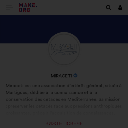
ОТИДЕТЕ
Вх
НА
НАЧАЛНАТА
СТРАНИЦА
ВИЖТЕ
Биография:
НА
ПРОФИЛА
MAKE.ORG
НА
MIRACETI
ИМЕ
MIRACETI
НА
Miraceti est une association d’intérêt général, située à
ОРГАНИЗАЦИЯТА:
Martigues, dédiée à la connaissance et à la
conservation des cétacés en Méditerranée. Sa mission
: préserver les cétacés face aux pressions anthropiques
croissantes, grâce à l’acquisition de connaissances,
leur transmission et la mise en place d’actions
ВИЖТЕ ПОВЕЧЕ
concrètes. Elle mène des projets de recherche sur le