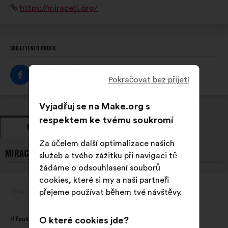
Internetová
https://miraceti.org/
suivi des populations des 8 espèces de cétacés
stránka:
résidentes en Méditerranée française.
SDÍLEJ TENTO PROFIL
Pokračovat bez přijetí
Vyjadřuj se na Make.org s
respektem ke tvému soukromí
NÁVRHY
ZAUJMUTÍ STANOVISKA
Za účelem další optimalizace našich
MIRACETI A JEHO/JEJÍ NEJNOVĚJŠÍ NÁVRHY:
služeb a tvého zážitku při navigaci tě
žádáme o odsouhlasení souborů
cookies, které si my a naši partneři
Miraceti
přejeme používat během tvé návštěvy.
Návrh:
Obsah
S
Il faut intégrer au programme scolaire dès le primaire,
O které cookies jde?
návrhu:
distribucí: