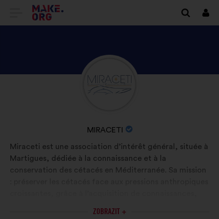
PŘEJÍT
Přihl
se
NA
DOMOVSKOU
STRÁNKU
SEZNAM
Životopis:
MAKE.ORG
SE
PROFILEM
UŽIVATELE/UŽIVATELKY
NÁZEV
MIRACETI
MIRACETI
ORGANIZACE:
Miraceti est une association d’intérêt général, située à
Martigues, dédiée à la connaissance et à la
conservation des cétacés en Méditerranée. Sa mission
: préserver les cétacés face aux pressions anthropiques
croissantes, grâce à l’acquisition de connaissances,
leur transmission et la mise en place d’actions
ZOBRAZIT +
concrètes. Elle mène des projets de recherche sur le