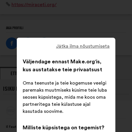
Veebisait:
https://miraceti.org/
suivi des populations des 8 espèces de cétacés
résidentes en Méditerranée française.
JAGA PROFIILI
Jätka ilma nõustumiseta
Väljendage ennast Make.org‘is,
kus austatakse teie privaatsust
ETTEPANEKUD
SEISUKOHAVÕTUD
Oma teenuste ja teie kogemuse veelgi
ISIKU MIRACETI VIIMASED ETTEPANEKUD:
paremaks muutmiseks küsime teie luba
seoses küpsistega, mida me koos oma
partneritega teie külastuse ajal
Miraceti
kasutada soovime.
Ettepaneku
esitaja:
Ettepaneku
Häälte
Il faut intégrer au programme scolaire dès le primaire,
Milliste küpsistega on tegemist?
sisu:
jaotus: