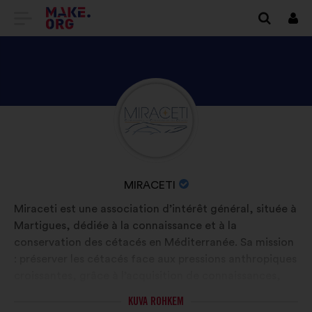
SAIDI
Logi
siss
MAKE.ORG
AVALEHELE
TUTVU
Elulugu:
ISIKU
MIRACETI
PROFIILIGA
ORGANISATSIOONI
MIRACETI
NIMI:
Miraceti est une association d’intérêt général, située à
Martigues, dédiée à la connaissance et à la
conservation des cétacés en Méditerranée. Sa mission
: préserver les cétacés face aux pressions anthropiques
croissantes, grâce à l’acquisition de connaissances,
leur transmission et la mise en place d’actions
KUVA ROHKEM
concrètes. Elle mène des projets de recherche sur le