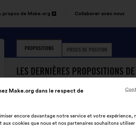
À propos de Make.org
Collaborer avec nous
Ouverture
dans
un
PROPOSITIONS
PRISES DE POSITION
nouvel
onglet
LES DERNIÈRES PROPOSITIONS DE 
Cont
hez Make.org dans le respect de
Miraceti
Proposition
de
Contenu
Avec
:
Il faut intégrer au programme scolaire dès l
de
pour
imiser encore davantage notre service et votre expérience, n
l'écosystème et l'interdépendance des êtres
la
répartition
aux cookies que nous et nos partenaires souhaitons utiliser l
proposition
: