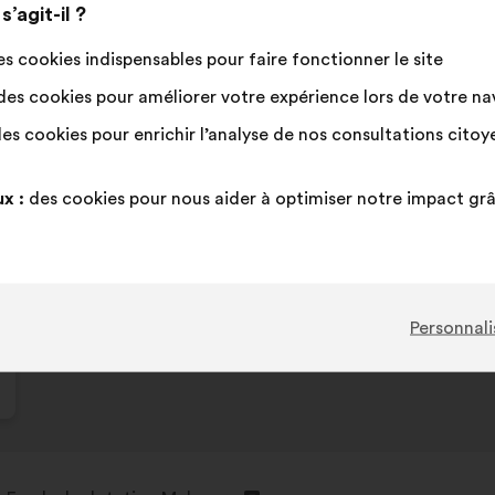
:
Cette
386 vot
’agit-il ?
proposi
s cookies indispensables pour faire fonctionner le site
a
D'accord
Cette
Vote
Cette
83%
8%
récolté
:
proposition
neutre
proposition
es cookies pour améliorer votre expérience lors de votre navi
:
a
:
a
Coup de cœur
:
fois
93
Pas d'avis
:
fois
es cookies pour enrichir l’analyse de nos consultations cito
été
été
Banalité
:
fois
21
Pas compris
:
fois
qualifiée
qualifiée
Réaliste
:
fois
80
Indifférent
:
fois
x :
des cookies pour nous aider à optimiser notre impact gr
en
en
:
:
Postée dans
Comment protéger et restaurer ensem
Personnali