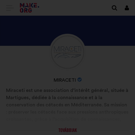
TOVÁBB
Beje
A
MAKE.ORG
FŐOLDALÁRA
NÉZZE
Önéletrajz:
MEG
MIRACETI
PROFILJÁT
A
MIRACETI
SZERVEZET
Miraceti est une association d’intérêt général, située à
NEVE:
Martigues, dédiée à la connaissance et à la
conservation des cétacés en Méditerranée. Sa mission
: préserver les cétacés face aux pressions anthropiques
croissantes, grâce à l’acquisition de connaissances,
leur transmission et la mise en place d’actions
TOVÁBBIAK
concrètes. Elle mène des projets de recherche sur le