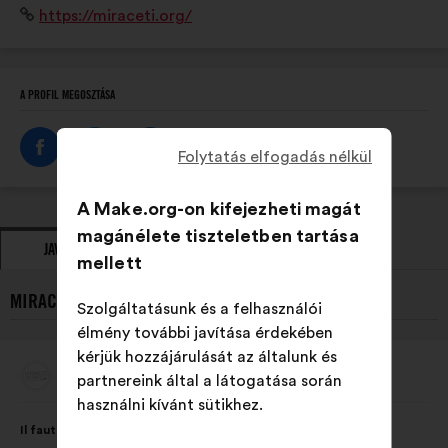
Weboldal:
https://miraceti.org/
suivi des populations des 8 espèces de cétacés
résidentes en Méditerranée française.
A PROFIL MEGOSZTÁSA
Folytatás elfogadás nélkül
A Make.org-on kifejezheti magát
magánélete tiszteletben tartása
JAVASLATOK
ÁLLÁSFOGLALÁSOK
mellett
MIRACETI LEGÚJABB JAVASLATAI:
Szolgáltatásunk és a felhasználói
élmény további javítása érdekében
kérjük hozzájárulását az általunk és
Miraceti
partnereink által a látogatása során
A
javaslat
használni kívánt sütikhez.
szerzője:
A
A
Il faut intégrer au programme scolaire dès le primaire,
javaslat
következő