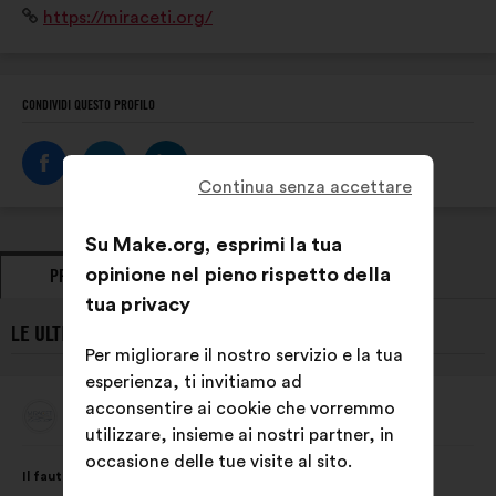
Sito
https://miraceti.org/
suivi des populations des 8 espèces de cétacés
Internet:
résidentes en Méditerranée française.
CONDIVIDI QUESTO PROFILO
Continua senza accettare
Su Make.org, esprimi la tua
opinione nel pieno rispetto della
PROPOSTE
PRESE DI POSIZIONE
tua privacy
LE ULTIME PROPOSTE DI MIRACETI:
Per migliorare il nostro servizio e la tua
esperienza, ti invitiamo ad
acconsentire ai cookie che vorremmo
Miraceti
Proposta
utilizzare, insieme ai nostri partner, in
di:
Contenuto
Così
occasione delle tue visite al sito.
Il faut intégrer au programme scolaire dès le primaire,
della
ripartiti: