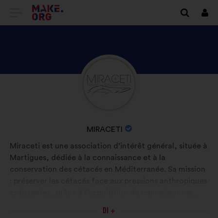
VAI
Conn
ALLA
HOME
PAGE
SCOPRI
Biografia:
DI
IL
MAKE.ORG
PROFILO
DI
NOME
MIRACETI
MIRACETI
DELL'ORGANIZZAZIONE:
Miraceti est une association d’intérêt général, située à
Martigues, dédiée à la connaissance et à la
conservation des cétacés en Méditerranée. Sa mission
: préserver les cétacés face aux pressions anthropiques
croissantes, grâce à l’acquisition de connaissances,
leur transmission et la mise en place d’actions
DI +
concrètes. Elle mène des projets de recherche sur le