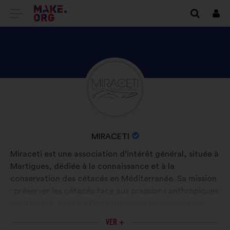
IR
Inici
sess
PARA
A
PÁGINA
DESCUBRA
Biografia:
INICIAL
O
DO
PERFIL
SÍTIO
DE
NOME
MIRACETI
MIRACETI
INTERNET
DA
Miraceti est une association d’intérêt général, située à
ORGANIZAÇÃO
Martigues, dédiée à la connaissance et à la
MAKE.ORG
:
conservation des cétacés en Méditerranée. Sa mission
: préserver les cétacés face aux pressions anthropiques
croissantes, grâce à l’acquisition de connaissances,
leur transmission et la mise en place d’actions
VER +
concrètes. Elle mène des projets de recherche sur le