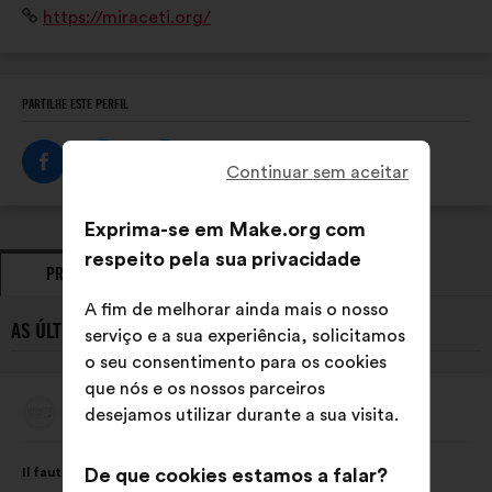
Sítio
https://miraceti.org/
suivi des populations des 8 espèces de cétacés
Internet:
résidentes en Méditerranée française.
PARTILHE ESTE PERFIL
Continuar sem aceitar
Exprima-se em Make.org com
respeito pela sua privacidade
PROPOSTAS
POSICIONAMENTOS
A fim de melhorar ainda mais o nosso
AS ÚLTIMAS PROPOSTAS DE MIRACETI:
serviço e a sua experiência, solicitamos
o seu consentimento para os cookies
que nós e os nossos parceiros
Miraceti
desejamos utilizar durante a sua visita.
Proposta
por:
Conteúdo
A
Il faut intégrer au programme scolaire dès le primaire,
De que cookies estamos a falar?
da
repartição